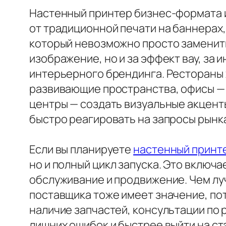
Настенный принтер бизнес-формата и
от традиционной печати на баннерах,
который невозможно просто заменить
изображение, но и за эффект вау, за
интерьерного брендинга. Рестораны 
развивающие пространства, офисы — 
центры — создать визуальные акценты
быстро реагировать на запросы рынка
Если вы планируете
настенный принте
но и полный цикл запуска. Это включ
обслуживание и продвижение. Чем лу
поставщика тоже имеет значение, пот
наличие запчастей, консультации по
лишних ошибок и быстрее выйти на ст