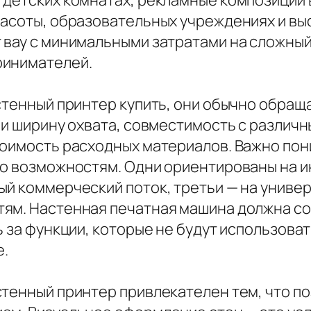
 детских комнатах, рекламные композиции 
расоты, образовательных учреждениях и в
вау с минимальными затратами на сложный 
ринимателей.
астенный принтер купить, они обычно обра
 и ширину охвата, совместимость с различ
тоимость расходных материалов. Важно пон
по возможностям. Одни ориентированы на 
ый коммерческий поток, третьи — на униве
тям. Настенная печатная машина должна с
ь за функции, которые не будут использоват
.
стенный принтер привлекателен тем, что п