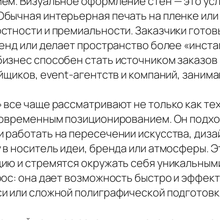
ем. Визуальное оформление стен — это ус
бычная интерьерная печать на пленке или
тности и премиальности. Заказчики готовы
ренд или делает пространство более «инс
знес способен стать источником заказов н
ойщиков, event-агентств и компаний, зани
все чаще рассматривают не только как тех
современным позиционированием. Он подход
 работать на пересечении искусства, дизай
в носитель идеи, бренда или атмосферы. Э
ию и стремятся окружать себя уникальным
ос: она дает возможность быстро и эффект
и или сложной полиграфической подготовк