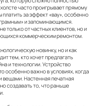
луга, которую сложно полностью
 холсте часто проигрывает прямому
 платить за эффект «вау», особенно
таграмным» и запоминающимся.
е только от частных клиентов, но и
мающихся коммерческим ремонтом.
нологическую новинку, но и как
ит тем, кто хочет предлагать
на и технологии. Устройство
то особенно важно в условиях, когда
и вещами. Настенная печатная
но создавать то, что раньше
и.