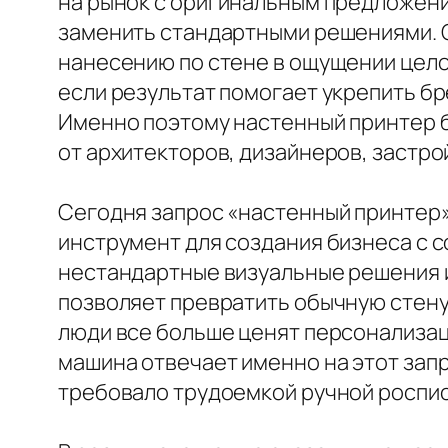
на рынок с оригинальным предложени
заменить стандартными решениями. О
нанесению по стене в ощущении целос
если результат помогает укрепить б
Именно поэтому настенный принтер би
от архитекторов, дизайнеров, застр
Сегодня запрос «настенный принтер» 
инструмент для создания бизнеса с 
нестандартные визуальные решения и
позволяет превратить обычную стену 
люди все больше ценят персонализац
машина отвечает именно на этот запр
требовало трудоемкой ручной роспис