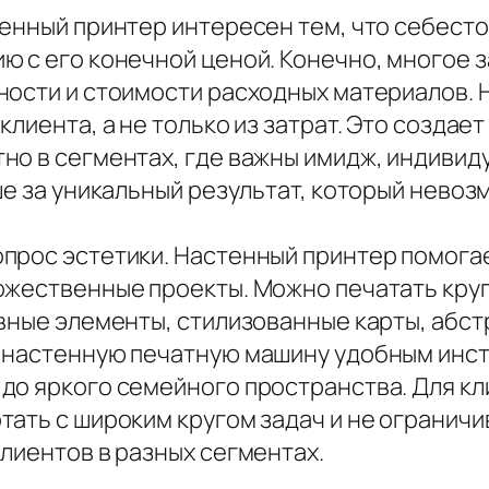
тенный принтер интересен тем, что себест
ю с его конечной ценой. Конечно, многое 
ости и стоимости расходных материалов. Н
лиента, а не только из затрат. Это создае
о в сегментах, где важны имидж, индивиду
ше за уникальный результат, который нево
прос эстетики. Настенный принтер помога
ожественные проекты. Можно печатать кру
вные элементы, стилизованные карты, абст
 настенную печатную машину удобным инст
до яркого семейного пространства. Для кли
тать с широким кругом задач и не огранич
лиентов в разных сегментах.