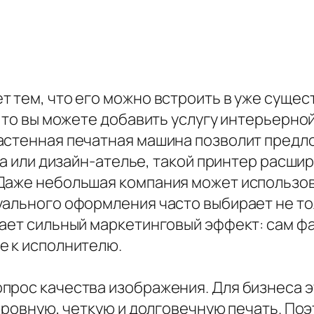
т тем, что его можно встроить в уже суще
 то вы можете добавить услугу интерьерной
астенная печатная машина позволит предл
ора или дизайн-ателье, такой принтер расш
Даже небольшая компания может использов
ального оформления часто выбирает не тол
дает сильный маркетинговый эффект: сам ф
е к исполнителю.
прос качества изображения. Для бизнеса э
а ровную, четкую и долговечную печать. П