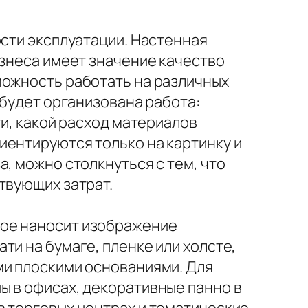
ости эксплуатации. Настенная
изнеса имеет значение качество
можность работать на различных
 будет организована работа:
ти, какой расход материалов
иентируются только на картинку и
, можно столкнуться с тем, что
твующих затрат.
рое наносит изображение
ти на бумаге, пленке или холсте,
ми плоскими основаниями. Для
ы в офисах, декоративные панно в