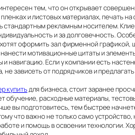
нтересен тем, что он открывает совершенн
 пленках и листовых материалах, печать на 
 стандартным рекламным носителем. Клиен
 индивидуальность и за долговечность. Ос
хотят оформить зал фирменной графикой, ш
нанести мотивационные цитаты и элементы
 и навигацию. Если у компании есть насте
, не зависеть от подрядчиков и предлагать
р купить
для бизнеса, стоит заранее просч
ает обучение, расходные материалы, тестов
чше вы подготовитесь, тем быстрее начнет
ому что важно не только само устройство, 
 работе и помощь в освоении технологии. 
абильный доход.