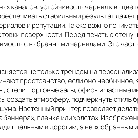
ых каналов, устойчивость чернил к выцвет
беспечивать стабильный результат даже пр
риалов и репутации. Также важно понимать,
готовки поверхности. Перед печатью стену 
тимость с выбранными чернилами. Это част
сняется не только трендом на персонализ
инают пространство, если оно необычное,
ы, отели, торговые залы, офисы и частные 
бы создать атмосферу, подчеркнуть стиль 
шума. Настенный принтер позволяет делать 
а баннерах, пленке или холстах. Изображе
лядит цельным и дорогим, а не «собранным 