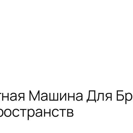
тная Машина Для Б
ространств