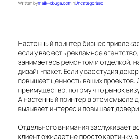
Written by
mail@cbuga.com
in
Uncategorized
Настенный принтер бизнес привлекае
если у вас есть рекламное агентство,
занимаетесь ремонтом и отделкой, н
дизайн-пакет. Если у вас студия дек
повышает ценность ваших проектов. 
преимущество, потому что рынок визу
А настенный принтер в этом смысле 
вызывает интерес и повышает довери
Отдельного внимания заслуживает во
клиент ожидает не просто картинку, 