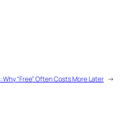
: Why “Free” Often Costs More Later
→