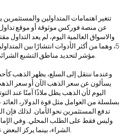
تتغير اهتمامات المتداولين والمستثمرين يو
عن منصة فوركس موثوقة أو موقع تداول شا
5، وهما من أكثر الأدوات انتشارًا بين الم
الرسوم البيانية المتقدمة، وإمكانية استخدام مؤشرات التحليل الفني مثل rsi مؤشر لتحديد مناطق التشبع الشرائي والبيعي في الأسعار.
وعندما ننتقل إلى السلع، يظهر الذهب كأحد أ
اليوم لأن الذهب يظل ملاذًا آمنًا عند ا
بسلسلة من العوامل مثل قوة الدولار، العائد
تدفع المستثمرين نحو الأمان. لذلك فإن ال
وليس فقط على الطلب المحلي. وفي الإمارات أ
الشراء، بينما يركز البعض على سعر الذهب المستعمل عيار 21 اليوم في الإمارات عند البحث عن فرص شراء أو بيع أكثر مرونة.