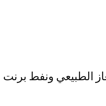
غاز الطبيعي ونفط برنت 