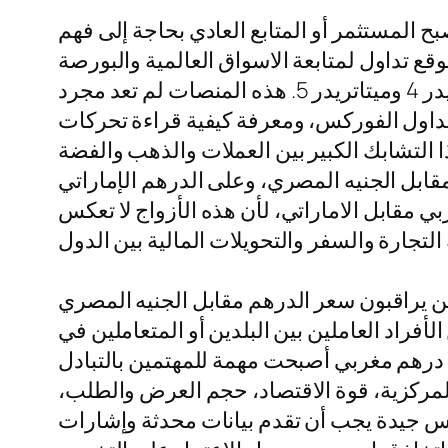
ح المستثمر أو المتابع العادي بحاجة إلى فهم
 تداول لمتابعة الاسواق العالمية والبورصة
العالمية، أو حتى يتابع حركة الاسواق بشكل عام عبر التطبيقات والمنصات الحديثة مثل ميتاتريدر 4 وميتاتريدر 5. هذه المنصات لم تعد مجرد
تداول الفوركس، ومعرفة كيفية قراءة تحركات
ا التشابك الكبير بين العملات والذهب والفضة
قابل الجنيه المصري، وعلى الدرهم الإماراتي
 مقابل الاماراتي، لأن هذه الأزواج لا تعكس
ن يراقبون سعر الدرهم مقابل الجنيه المصري
أفراد العاملين بين البلدين أو المتعاملين في
بل درهم مغربي أصبحت مهمة للمهتمين بالتبادل
المركزية، قوة الاقتصاد، حجم العرض والطلب،
ركس جيدة يجب أن تقدم بيانات محدثة وإشارات