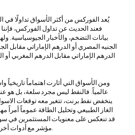
يُعد الفوركس من أكثر الأسواق تداولًا في
فعند الحديث عن تداول الفوركس، فإننا ن
بيانات التضخم، والأخبار الجيوسياسية. ول
الجنيه المصري أو الدرهم الإماراتي مقابل الجن
الدرهم الإماراتي مقابل الدرهم المغربي أو 
ومن الأسواق التي أثارت اهتماماً تاريخياً 
عالمياً. فالنفط ليس مجرد سلعة، بل هو عنص
ينخفض نفط برنت، تتغير معه توقعات الاسواق
الغاز الطبيعي وتحليل الطاقة عموماً أمراً م
يستطيع متابعة السلع والمؤشرات، ورسم السيناريوهات، واستخدام rsi مؤشر مع أدوات أخرى لتحديد الدخول والخروج.