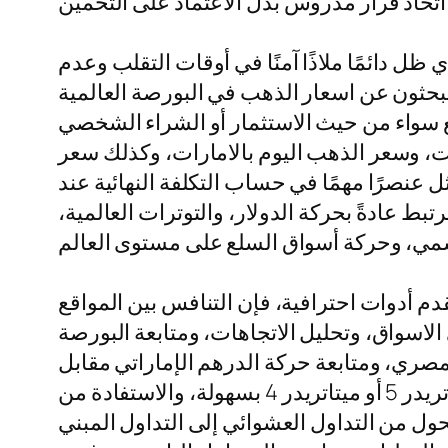
ل دائمًا ملاذًا آمنًا في أوقات التقلب وعدم
 يبحثون عن اسعار الذهب في البورصة العالمية
ع سواء من حيث الاستثمار أو الشراء الشخصي
ة. لذلك نجد بحثًا متكررًا عن سعر الذهب اليوم عيار 21 في الإمارات، وسعر الذهب اليوم بالامارات، وكذلك سعر
التي تمثل عنصرًا مهمًا في حساب التكلفة النهائية عند
تبط عادةً بحركة الدولار، والتوترات العالمية،
دم أدوات احترافية، فإن التنافس بين المواقع
 الاسواق، وتحليل الاتجاهات، ومتابعة البورصة
لمصري، ومتابعة حركة الدرهم الإماراتي مقابل
الدرهم المغربي أو الدرهم المغربي مقابل الاماراتي. كما يريد أن يكون قادرًا على استخدام ميتاتريدر 5 أو ميتاتريدر 4 بسهولة، والاستفادة من RSI
تحول من التداول العشوائي إلى التداول المبني