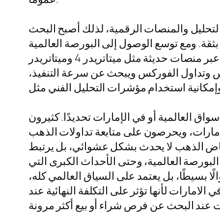
 التحليل والمنصات الرقمية، لذلك أصبح البحث
ثقة. ومع توسع الوصول إلى البورصة العالمية
والاسواق العالمية اليوم، لم يعد التداول مقتصرًا على المؤسسات الكبرى، بل أصبح متاحًا للأفراد عبر منصات حديثة مثل ميتاتريدر 4 وميتاتريدر
ركس وتداول الفوركس ويبحث عن سرعة التنفيذ،
واق العالمية أو في الإمارات تحديدًا. كثيرون
ذهب الآن أو سعر الذهب اليوم بالامارات أو سعر الذهب اليوم عيار 21 في الإمارات، ويحرصون على متابعة تداولات الذهب
 انخفاض الذهب لا يحدث بشكل عشوائي، بل يرتبط
لبورصة العالمية، وحتى الأحداث الكبرى التي
ا بسيطًا، بل يعتمد على السياق العالمي كله،
لامارات لأنها تؤثر على التكلفة النهائية عند