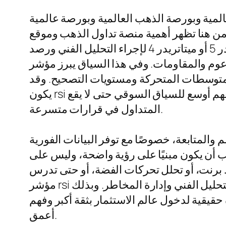
المية وبورصة الذهب العالمية وبورصة عالمية
من هنا تظهر أهمية منصة تداول الذهب وموقع
ماركت الذي يعرض للمتابعين سعر الذهب الآن وتطوراته المتتالية، خاصة لمن يستخدم ميتاتريدر 5 أو ميتاتريدر 4 لإجراء التحليل الفني ورصد
لمقاومات. وفي هذا السياق يبرز مؤشر rsi مؤشر كأحد أشهر الأدوات الفنية التي تساعد المتداول على معرفة حالات التشبع الشرائي أو
لمتوسطات المتحركة ومستويات التصحيح. وقد
يكون rsi مؤشرًا مفيدًا جدًا عند تحليل الذهب أو الفضة أو حتى العملات، لكنه لا يعمل وحده، بل يحتاج إلى فهم أوسع للسياق السوقي حتى لا يقع
المتداول في قرارات متسرعة.
 والمتابعة، خصوصًا مع توفر البيانات الفورية
جب أن يكون مبنيًا على رؤية واضحة، وليس على
ط برنت، أو تحلل تحركات الفضة، أو حتى تدرس
مؤشر rsi لاتخاذ قرار في ميتاتريدر 5، فإن الأهم هو بناء استراتيجية متوازنة تجمع بين التحليل الأساسي والتحليل الفني وإدارة المخاطر. وبذلك
 حقيقية لدخول عالم الاستثمار بثقة أكبر وفهم
أعمق.