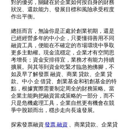
對的優劣，關鍵在於企業如何按自身的財務
狀況、還款能力、發展目標和風險承受程度
作出平衡。
總括而言，無論你是正處於創業初期，還是
已經經營多年的中小企，只要懂得善用不同
融資工具，便能在不確定的市場環境中爭取
更多主動權。現金流穩定，企業才有空間思
考增長；資金安排得宜，業務才有能力持續
擴展。與其等到資金吃緊才臨急抱佛腳，不
如及早了解發票 融資、商業 貸款、企業 貸
款、中小 企 借貸、創業基金和初創基金的特
點，根據實際需要制定周全的財務策略。當
企業主能夠把融資當成策略的一部分，而不
只是危機處理工具，企業自然更有機會在競
爭中脫穎而出，穩步走向長遠發展。
探索發票融資
發票 融資
、商業貸款、企業貸