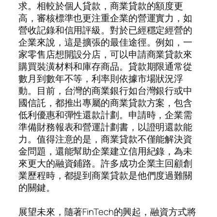
求。相較於個人貸款，商業貸款的額度更
高，審核標準也更注重企業的營運實力，如
營收記錄和信用評級。對於已經穩定經營的
企業來說，這是擴張的最佳途徑。例如，一
家零售店想開設分店，可以申請商業貸款來
購買裝潢材料和庫存商品。貸款期限通常從
數月到數年不等，利率則依據市場狀況浮
動。目前，台灣的商業銀行如台灣銀行或中
國信託，都推出專屬的商業貸款方案，包含
低利優惠和彈性還款計劃。申請時，企業需
準備財務報表和營運計劃書，以證明還款能
力。值得注意的是，商業貸款不僅能解決資
金問題，還能幫助企業建立信用紀錄，為未
來更大的融資鋪路。許多成功企業主回顧創
業歷程時，都提到商業貸款是他們度過難關
的關鍵。
展望未來，隨著FinTech的興起，融資方式將