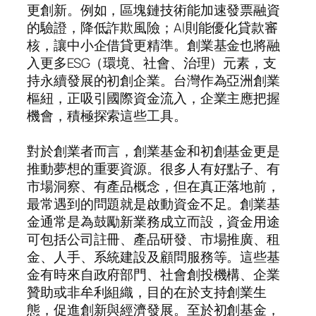
更創新。例如，區塊鏈技術能加速發票融資
的驗證，降低詐欺風險；AI則能優化貸款審
核，讓中小企借貸更精準。創業基金也將融
入更多ESG（環境、社會、治理）元素，支
持永續發展的初創企業。台灣作為亞洲創業
樞紐，正吸引國際資金流入，企業主應把握
機會，積極探索這些工具。
對於創業者而言，創業基金和初創基金更是
推動夢想的重要資源。很多人有好點子、有
市場洞察、有產品概念，但在真正落地前，
最常遇到的問題就是啟動資金不足。創業基
金通常是為鼓勵新業務成立而設，資金用途
可包括公司註冊、產品研發、市場推廣、租
金、人手、系統建設及顧問服務等。這些基
金有時來自政府部門、社會創投機構、企業
贊助或非牟利組織，目的在於支持創業生
態，促進創新與經濟發展。至於初創基金，