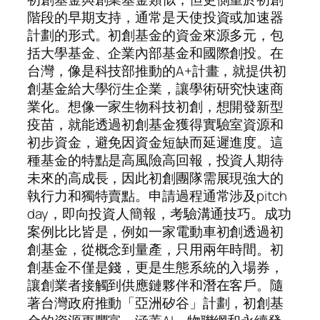
階段的早期支持，通常是天使投資或加速器
計劃的形式。初創基金的資金來源多元，包
括大學基金、企業內部基金和國際創投。在
台灣，像是科技部推動的A+計畫，就提供初
創基金給大學衍生企業，讓學術研究快速商
業化。想像一家生物科技初創，想開發新型
疫苗，就能透過初創基金獲得實驗室資源和
初步資金，避免因資金短缺而延遲進度。這
種基金的特點是高風險高回報，投資人期待
未來的高成長，因此初創團隊需展現強大的
執行力和獨特賣點。申請過程通常涉及pitch
day，即向投資人簡報，考驗溝通技巧。成功
案例比比皆是，例如一家電動車初創透過初
創基金，從概念到量產，只用兩年時間。初
創基金不僅是錢，更是生態系統的入場券，
讓創業者接觸到供應鏈夥伴和潛在客戶。隨
著台灣政府推動「亞洲矽谷」計劃，初創基