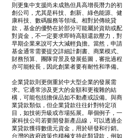
則更集中支援尚未成熟但具高增長潛力的初
創公司，尤其是科技、創新、綠色能源、健
康科技、數碼服務等領域。相對於傳統貸
款，基金的優勢在於部分可能屬於資助或配
對資金，不一定要求即時高額還款壓力，對
早期企業來說可大大減輕負擔。當然，申請
基金通常需要提交詳細計劃書、商業模式、
財務預算、團隊背景及發展藍圖，審批過程
亦可能較長，因此創業者要有耐性和準備。
企業貸款則更側重於中大型企業的發展需
求。它通常涉及更大的金額和更複雜的結
構，可能包括擔保品如不動產或設備。與商
業貸款類似，但企業貸款往往針對特定項
目，如技術升級或市場拓展。舉個例子，一
家科技公司若要開發新產品線，可以透過企
業貸款獲得數億元資金，用於研發和行銷。
台灣的政府政策也積極支持此類貸款，例如