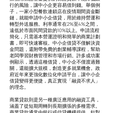
行的風險，讓中小企更容易借到錢。舉個例
子，一家小型餐飲連鎖店在疫情期間資金斷
鏈，就能申請中小企借貸，用於維持營運和
轉型外送服務。利率通常在2%至4%之間，
遠低於市面民間貸款的10%以上。申請流程
簡化，只需基本營運證明和簡單的商業計劃
書，即可快速審核。中小企借貸不僅解決資
金問題，還附帶免費的創業輔導課程，幫助
老闆學習財務管理和市場行銷。許多成功案
例顯示，透過這種借貸，中小企不僅渡過難
關，還能擴大規模，創造更多就業機會。政
府近年來更強化數位化申請平台，讓中小企
借貸變得更便捷，真正實現「融資不求人」
的理念。
商業貸款則是另一種廣泛應用的融資工具，
涵蓋了從短期周轉到長期擴張的多種需求。
商業貸款通常由銀行或信貸機構提供，針對