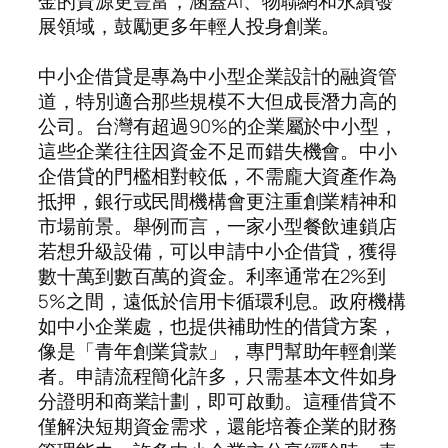
金的資源更豐富，涵蓋AI、物聯網和永續發
展領域，鼓勵更多年輕人投身創業。
中小企借貸是專為中小型企業設計的融資管
道，特別適合那些規模不大但成長潛力高的
公司。台灣有超過90%的企業屬於中小型，
這些企業往往因資金不足而錯失機會。中小
企借貸的門檻相對較低，不需龐大資產作為
抵押，銀行或民間機構會更注重創業精神和
市場前景。舉例而言，一家小型餐飲連鎖店
若想升級設備，可以申請中小企借貸，獲得
數十萬到數百萬的資金。利率通常在2%到
5%之間，遠低於信用卡循環利息。政府機構
如中小企業處，也提供補助性的借貸方案，
像是「青年創業貸款」，專門幫助年輕創業
者。申請流程簡化許多，只需基本文件如身
分證明和商業計劃，即可啟動。這種借貸不
僅解決短期資金需求，還能培養企業的財務