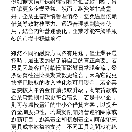
例如擴大信用保證機制和降低貸款門檻，旨
在讓更多企業受益。然而，融資並非萬靈
丹，企業主需謹慎管理債務，避免過度依賴
借貸導致財務壓力。透過合理規劃資金使
用，結合內部營運優化，企業才能在競爭激
烈的市場中穩健前行。
雖然不同的融資方式各有用途，但企業在選
擇時，最重要的是了解自己的真正需要。若
只是因為客戶付款慢而影響日常現金流，發
票融資往往比長期貸款更適合，因為它能更
快把已賺取的收入轉化為可用現金。若企業
需要較大筆資金作擴張或升級，商業貸款或
企業貸款則可能更符合需要。若是中小企，
則可考慮較靈活的中小企借貸方案，以提升
資金調度彈性。若屬於剛開始營運的團隊或
創新項目，創業基金和初創基金則可能帶來
更具成本效益的支持。不同工具之間沒有絕