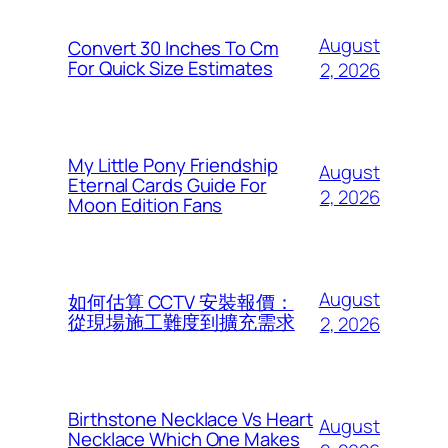
August
Convert 30 Inches To Cm
For Quick Size Estimates
2, 2026
My Little Pony Friendship
August
Eternal Cards Guide For
2, 2026
Moon Edition Fans
August
如何估算 CCTV 安裝報價：
從現場施工難度到擴充需求
2, 2026
Birthstone Necklace Vs Heart
August
Necklace Which One Makes