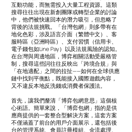
互動功能，而無需投入大量工程資源。這類
搜尋往往出現在新創團隊或轉型企業的討論
中，他們被快速回本的潛力吸引，但忽略了
背後的法規挑戰。「台灣包網」則多帶有在
地化色彩，涉及語言介面（繁體中文）、客
服時區（亞洲時區）、支付習慣（信用卡、
電子錢包如Line Pay）以及法規風險的認知。
在台灣與周邊地區，博弈相關活動受嚴格管
制，搜尋這些詞往往反映出「跨境合規」與
「在地適配」之間的拉扯——如何在全球供應
鏈中找到平衡點，既能接入國際遊戲內容，
又不違反本地反洗錢或消費者保護法。
首先，讓我們釐清「博弈包網意思」這個核
心術語。簡單來說，「博弈包網」指的是供
應商提供的一套整合型解決方案，這套方案
不僅涵蓋了前台的用戶介面展示，還包括後
台的管理系統、會員註冊模組、金流處理、