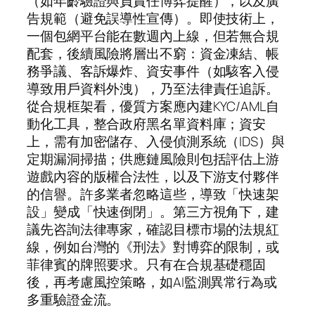
（如年齡驗證與負責任博弈提醒），以及廣
告規範（避免誤導性宣傳）。即使技術上，
一個包網平台能在數週內上線，但若無合規
配套，後續風險將層出不窮：資金凍結、帳
務爭議、客訴爆炸、資安事件（如駭客入侵
導致用戶資料外洩），乃至法律責任追訴。
從合規框架看，優質方案應內建KYC/AML自
動化工具，整合政府黑名單資料庫；資安
上，需有加密儲存、入侵偵測系統（IDS）與
定期漏洞掃描；供應鏈風險則包括評估上游
遊戲內容的版權合法性，以及下游支付夥伴
的信譽。許多業者忽略這些，導致「快速架
設」變成「快速倒閉」。第三方視角下，建
議先咨詢法律專家，確認目標市場的法規紅
線，例如台灣的《刑法》對博弈的限制，或
菲律賓的牌照要求。只有在合規基礎穩固
後，再考慮風控策略，如AI監測異常行為或
多重驗證金流。