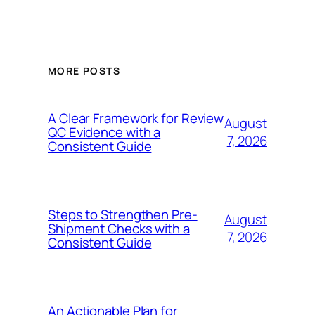
MORE POSTS
A Clear Framework for Review
August
QC Evidence with a
7, 2026
Consistent Guide
Steps to Strengthen Pre-
August
Shipment Checks with a
7, 2026
Consistent Guide
An Actionable Plan for