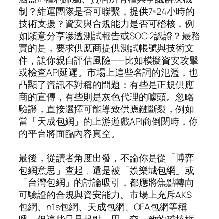
制？維運團隊是否可聯繫，提供7×24小時的
技術支援？資安與合規能力是否可稽核，例
如願意分享滲透測試報告或SOC 2認證？最務
實的是，要求供應商提供測試帳號與技術文
件，讓你親自評估風險——比如模擬資安攻擊
或檢查API延遲。市場上這些名詞的氾濫，也
凸顯了資訊不對稱的問題：有些是正規供應
商的宣傳，有些則是灰色代理的噱頭。忽略
驗證，直接選擇可能導致供應鏈斷裂，例如
當「天成包網」的上游遊戲API商倒閉時，你
的平台將面臨內容真空。
最後，從讀者角度出發，不論你是從「博弈
包網意思」查起，還是被「娛樂城包網」或
「台灣包網」的討論吸引，都應將焦點轉向
可驗證的合規與資安能力。市場上充斥AKS
包網、n1s包網、天成包網、OFA包網等稱
呼，但這些只是起點。用一套一致的稽核框