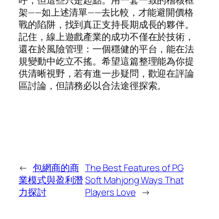
架——如上述清單——去比較，才能避開價格
戰的陷阱，找到真正支持長期成長的夥伴。
記住，線上遊戲產業的成功不僅在於技術，
還在於風險管理：一個穩健的平台，能在法
規變動中屹立不搖。希望這篇整理能為你提
供清晰視野，若有進一步疑問，歡迎在評論
區討論，但請務必以合法途徑探索。
←
包網商的商
The Best Features of PG
業模式與盈利潛
Soft Mahjong Ways That
力探討
Players Love
→