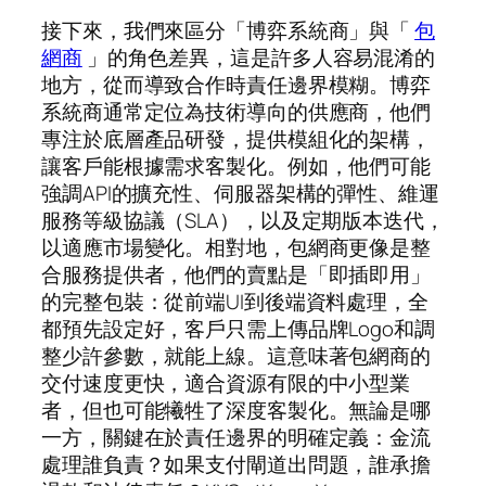
接下來，我們來區分「博弈系統商」與「
包
網商
」的角色差異，這是許多人容易混淆的
地方，從而導致合作時責任邊界模糊。博弈
系統商通常定位為技術導向的供應商，他們
專注於底層產品研發，提供模組化的架構，
讓客戶能根據需求客製化。例如，他們可能
強調API的擴充性、伺服器架構的彈性、維運
服務等級協議（SLA），以及定期版本迭代，
以適應市場變化。相對地，包網商更像是整
合服務提供者，他們的賣點是「即插即用」
的完整包裝：從前端UI到後端資料處理，全
都預先設定好，客戶只需上傳品牌Logo和調
整少許參數，就能上線。這意味著包網商的
交付速度更快，適合資源有限的中小型業
者，但也可能犧牲了深度客製化。無論是哪
一方，關鍵在於責任邊界的明確定義：金流
處理誰負責？如果支付閘道出問題，誰承擔