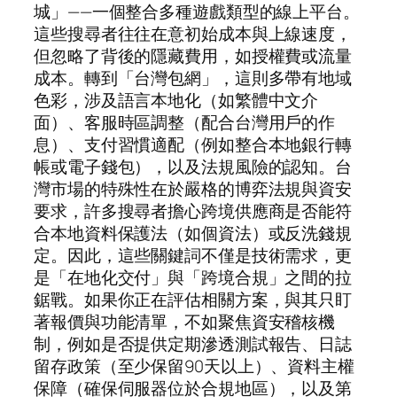
城」——一個整合多種遊戲類型的線上平台。
這些搜尋者往往在意初始成本與上線速度，
但忽略了背後的隱藏費用，如授權費或流量
成本。轉到「台灣包網」，這則多帶有地域
色彩，涉及語言本地化（如繁體中文介
面）、客服時區調整（配合台灣用戶的作
息）、支付習慣適配（例如整合本地銀行轉
帳或電子錢包），以及法規風險的認知。台
灣市場的特殊性在於嚴格的博弈法規與資安
要求，許多搜尋者擔心跨境供應商是否能符
合本地資料保護法（如個資法）或反洗錢規
定。因此，這些關鍵詞不僅是技術需求，更
是「在地化交付」與「跨境合規」之間的拉
鋸戰。如果你正在評估相關方案，與其只盯
著報價與功能清單，不如聚焦資安稽核機
制，例如是否提供定期滲透測試報告、日誌
留存政策（至少保留90天以上）、資料主權
保障（確保伺服器位於合規地區），以及第