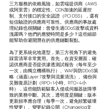
三方服務的依賴風險，如雲端提供商（AWS
或阿里雲）的穩定性、CDN加速的延遲控
制、支付接口的安全認證（PCI DSS），還有
短信驗證的供應商可靠性。供應商的事故處
理紀錄也很關鍵：曾發生過DDoS攻擊或資料
洩露嗎？他們的應變時間是多少？這些細節
能幫助你避開潛在的供應鏈斷裂點。
為了更系統化地選型，第三方視角下的避免
踩雷清單非常實用。首先，在資安層面，確
認供應商是否提供滲透測試報告（每年至少
一次，由獨立機構執行）、WAF與防DDoS策
略（涵蓋Layer 7攻擊與流量清洗）、備份與
災難復原計劃（RPO<1小時、RTO<4小
時），這些能防範駭客入侵或伺服器故障導
致的業務中斷。其次，透明度是關鍵：版本
更新頻率應合理（每季一次，避免頻繁破壞
性變更）、變更紀錄公開（Changelog文