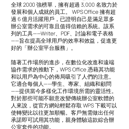
全球 2000 強榜單，擁有超過 3,000 名致力於
發展和個人成就的員工。 WPS Office 擁有超
過 6 億月活躍用戶，已證明自己是滿足眾多
辦公室需求的可靠且值得信賴的系統。該系
列的工具——Writer、PDF、討論和電子表格
——旨在提高全球用戶的效率和效益，促進更
好的「辦公室平台服務」。
隨著工作場所的進步，在數位化改進和遠端
協作需求的推動下，WPS Office 憑藉其功能
和以用戶為中心的佈局吸引了人們的注意。
它適合每個人——學生、專家、組織和顧問
——提供當今多樣化工作環境所需的靈活性。
對於那些可能不願意改變傳統辦公室軟體的
人來說，從官方網站輕鬆存取 WPS 下載可以
使轉變比以往更加順暢。客戶無需做出任何
承諾即可試用其功能，親身體驗這款綜合辦
公室套件的功能。