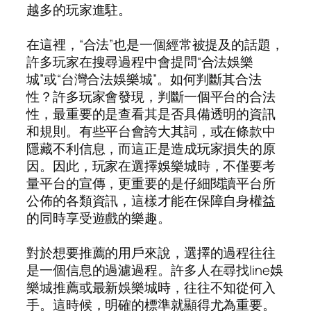
越多的玩家進駐。
在這裡，“合法”也是一個經常被提及的話題，
許多玩家在搜尋過程中會提問“合法娛樂
城”或“台灣合法娛樂城”。如何判斷其合法
性？許多玩家會發現，判斷一個平台的合法
性，最重要的是查看其是否具備透明的資訊
和規則。有些平台會誇大其詞，或在條款中
隱藏不利信息，而這正是造成玩家損失的原
因。因此，玩家在選擇娛樂城時，不僅要考
量平台的宣傳，更重要的是仔細閱讀平台所
公佈的各類資訊，這樣才能在保障自身權益
的同時享受遊戲的樂趣。
對於想要推薦的用戶來說，選擇的過程往往
是一個信息的過濾過程。許多人在尋找line娛
樂城推薦或最新娛樂城時，往往不知從何入
手。這時候，明確的標準就顯得尤為重要。