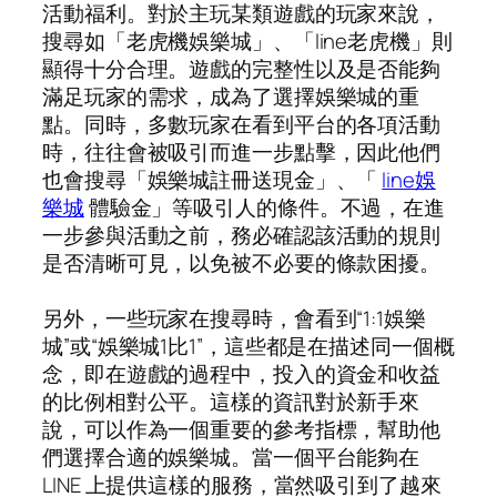
活動福利。對於主玩某類遊戲的玩家來說，
搜尋如「老虎機娛樂城」、「line老虎機」則
顯得十分合理。遊戲的完整性以及是否能夠
滿足玩家的需求，成為了選擇娛樂城的重
點。同時，多數玩家在看到平台的各項活動
時，往往會被吸引而進一步點擊，因此他們
也會搜尋「娛樂城註冊送現金」、「
line娛
樂城
體驗金」等吸引人的條件。不過，在進
一步參與活動之前，務必確認該活動的規則
是否清晰可見，以免被不必要的條款困擾。
另外，一些玩家在搜尋時，會看到“1:1娛樂
城”或“娛樂城1比1”，這些都是在描述同一個概
念，即在遊戲的過程中，投入的資金和收益
的比例相對公平。這樣的資訊對於新手來
說，可以作為一個重要的參考指標，幫助他
們選擇合適的娛樂城。當一個平台能夠在
LINE 上提供這樣的服務，當然吸引到了越來