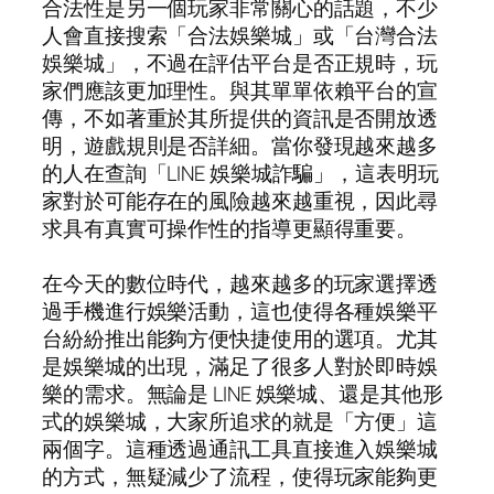
合法性是另一個玩家非常關心的話題，不少
人會直接搜索「合法娛樂城」或「台灣合法
娛樂城」，不過在評估平台是否正規時，玩
家們應該更加理性。與其單單依賴平台的宣
傳，不如著重於其所提供的資訊是否開放透
明，遊戲規則是否詳細。當你發現越來越多
的人在查詢「LINE 娛樂城詐騙」，這表明玩
家對於可能存在的風險越來越重視，因此尋
求具有真實可操作性的指導更顯得重要。
在今天的數位時代，越來越多的玩家選擇透
過手機進行娛樂活動，這也使得各種娛樂平
台紛紛推出能夠方便快捷使用的選項。尤其
是娛樂城的出現，滿足了很多人對於即時娛
樂的需求。無論是 LINE 娛樂城、還是其他形
式的娛樂城，大家所追求的就是「方便」這
兩個字。這種透過通訊工具直接進入娛樂城
的方式，無疑減少了流程，使得玩家能夠更