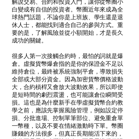
解說交易、合約和投資入門，讓你從幣圈小
白變成有自信的投資者。幣圈近年來成為全
球熱門話題，不論你是上班族、學生還是退
休人士，都能找到適合自己的參與方式。重
要的是，了解風險並從小額開始，才是長久
成功的關鍵。
很多人第一次接觸合約時，最怕的詞就是爆
倉。虛擬貨幣爆倉指的是你的保證金不足以
維持倉位，最終被系統強制平倉，導致損失
全部或大部分資金。因為加密貨幣價格波動
大，合約槓桿又會放大波動效果，所以即使
是短時間的劇烈震盪，也可能讓倉位瞬間受
損。這也是為什麼新手在學虛擬貨幣合約教
學之前，應該先掌握風險管理，例如設定停
損、分批進場、控制單筆部位、避免重倉單
一幣種，以及不要在情緒激動時下單。幣圈
賺錢的方法很多，但真正長期能活下來的，