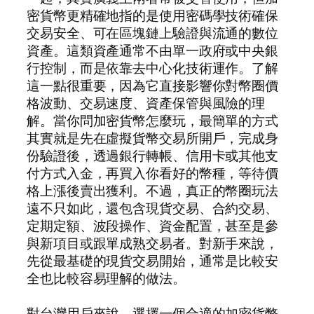
密貨幣更精確地指的是使用密碼學技術確保
交易安全、可在區塊鏈上驗證與流通的數位
資產。這類資產通常不由單一政府或中央銀
行控制，而是依靠去中心化技術運作。了解
這一點很重要，因為它直接影響你對幣圈價
格波動、交易速度、資產保管與風險的理
解。當你問加密貨幣怎麼玩，最簡單的方式
其實就是先在虛擬貨幣交易所開戶，完成身
份驗證後，透過銀行轉帳、信用卡或其他支
付方式入金，再買入你看好的幣種，等待價
格上漲後賣出獲利。不過，真正的幣圈玩法
遠不只如此，還包含現貨交易、合約交易、
定期定額、波段操作、資金配置，甚至是參
與新項目或跟單成熟交易者。對新手來說，
先從最基礎的現貨交易開始，通常是比較安
全也比較容易理解的做法。
對台灣用戶來說，選擇一個合適的加密貨幣