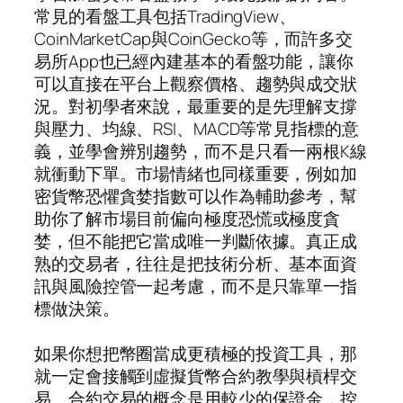
常見的看盤工具包括TradingView、
CoinMarketCap與CoinGecko等，而許多交
易所App也已經內建基本的看盤功能，讓你
可以直接在平台上觀察價格、趨勢與成交狀
況。對初學者來說，最重要的是先理解支撐
與壓力、均線、RSI、MACD等常見指標的意
義，並學會辨別趨勢，而不是只看一兩根K線
就衝動下單。市場情緒也同樣重要，例如加
密貨幣恐懼貪婪指數可以作為輔助參考，幫
助你了解市場目前偏向極度恐慌或極度貪
婪，但不能把它當成唯一判斷依據。真正成
熟的交易者，往往是把技術分析、基本面資
訊與風險控管一起考慮，而不是只靠單一指
標做決策。
如果你想把幣圈當成更積極的投資工具，那
就一定會接觸到虛擬貨幣合約教學與槓桿交
易。合約交易的概念是用較少的保證金，控