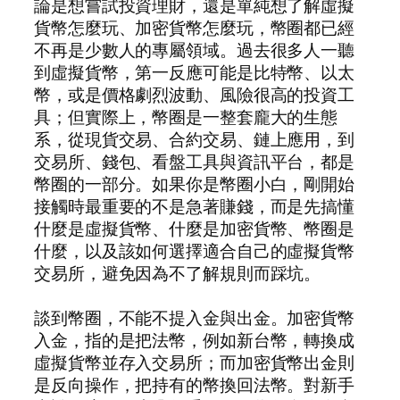
論是想嘗試投資理財，還是單純想了解虛擬
貨幣怎麼玩、加密貨幣怎麼玩，幣圈都已經
不再是少數人的專屬領域。過去很多人一聽
到虛擬貨幣，第一反應可能是比特幣、以太
幣，或是價格劇烈波動、風險很高的投資工
具；但實際上，幣圈是一整套龐大的生態
系，從現貨交易、合約交易、鏈上應用，到
交易所、錢包、看盤工具與資訊平台，都是
幣圈的一部分。如果你是幣圈小白，剛開始
接觸時最重要的不是急著賺錢，而是先搞懂
什麼是虛擬貨幣、什麼是加密貨幣、幣圈是
什麼，以及該如何選擇適合自己的虛擬貨幣
交易所，避免因為不了解規則而踩坑。
談到幣圈，不能不提入金與出金。加密貨幣
入金，指的是把法幣，例如新台幣，轉換成
虛擬貨幣並存入交易所；而加密貨幣出金則
是反向操作，把持有的幣換回法幣。對新手