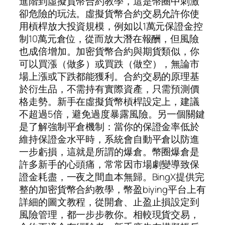
進階到虛擬貨幣合約教學，這是幣圈中刺激
卻危險的玩法。虛擬貨幣合約交易允許你使
用槓桿放大投資規模，例如以1萬元保證金控
制10萬元倉位，從而放大潛在報酬，但風險
也成倍增加。加密貨幣合約與期貨類似，你
可以買漲（做多）或買跌（做空），無論市
場上漲或下跌都能獲利。合約交易的原理基
於衍生品，不需持有實際資產，只需預測價
格走勢。新手在虛擬貨幣槓桿設定上，建議
不超過5倍，避免過度暴露風險。另一個關鍵
是了解強制平倉機制：當你的保證金率低於
維持保證金水平時，系統會自動平倉以防進
一步虧損，這就是所謂的爆倉。幣圈爆倉是
許多新手的心頭痛，常常因市場劇變導致保
證金耗盡，一夜之間血本無歸。BingX提供完
整的加密貨幣合約教學，幣盈biying平台上有
詳細的圖文教程，從開倉、止盈止損設定到
風險管理，都一步步教你。相較現貨交易，