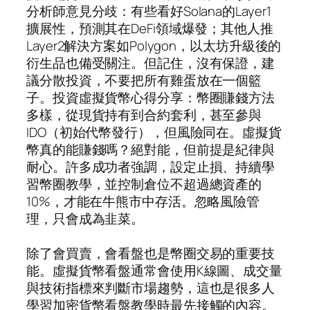
分析師意見分歧：有些看好Solana的Layer1
擴展性，預測其在DeFi領域爆發；其他人推
Layer2解決方案如Polygon，以太坊升級後的
衍生品也備受關注。但記住，沒有保證，建
議分散投資，不要把所有雞蛋放在一個籃
子。投資虛擬貨幣心得分享：幣圈賺錢方法
多樣，從現貨持有到合約套利，甚至參與
IDO（初始代幣發行），但風險同在。虛擬貨
幣真的能賺錢嗎？絕對能，但前提是紀律與
耐心。許多成功者強調，設定止損、持續學
習幣圈教學，並控制倉位不超過總資產的
10%，才能在牛熊市中存活。忽略風險管
理，只會成為韭菜。
除了會買賣，會看盤也是幣圈交易的重要技
能。虛擬貨幣看盤通常會使用K線圖、成交量
與技術指標來判斷市場趨勢，這也是很多人
學習加密貨幣看盤教學時最先接觸的內容。