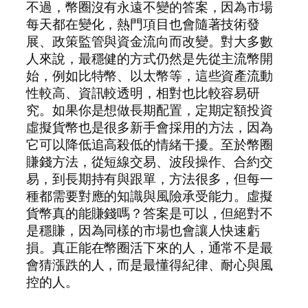
不過，幣圈沒有永遠不變的答案，因為市場
每天都在變化，熱門項目也會隨著技術發
展、政策監管與資金流向而改變。對大多數
人來說，最穩健的方式仍然是先從主流幣開
始，例如比特幣、以太幣等，這些資產流動
性較高、資訊較透明，相對也比較容易研
究。如果你是想做長期配置，定期定額投資
虛擬貨幣也是很多新手會採用的方法，因為
它可以降低追高殺低的情緒干擾。至於幣圈
賺錢方法，從短線交易、波段操作、合約交
易，到長期持有與跟單，方法很多，但每一
種都需要對應的知識與風險承受能力。虛擬
貨幣真的能賺錢嗎？答案是可以，但絕對不
是穩賺，因為同樣的市場也會讓人快速虧
損。真正能在幣圈活下來的人，通常不是最
會猜漲跌的人，而是最懂得紀律、耐心與風
控的人。