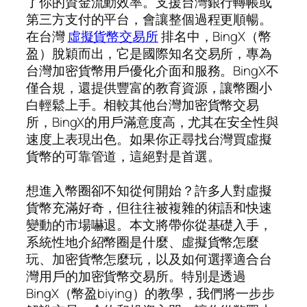
了你的資金流動效率。支援台灣銀行轉帳或
第三方支付的平台，會讓整個過程更順暢。
在台灣
虛擬貨幣交易所
排名中，BingX（幣
盈）脫穎而出，它是國際知名交易所，專為
台灣加密貨幣用戶優化介面和服務。BingX不
僅合規，還提供豐富的教育資源，讓幣圈小
白輕鬆上手。相較其他台灣加密貨幣交易
所，BingX的用戶滿意度高，尤其在安全性與
速度上表現出色。如果你正尋找台灣買虛擬
貨幣的可靠管道，這絕對是首選。
想進入幣圈卻不知從何開始？許多人對虛擬
貨幣充滿好奇，但往往被複雜的術語和快速
變動的市場嚇退。本文將帶你從基礎入手，
系統性地介紹幣圈是什麼、虛擬貨幣怎麼
玩、加密貨幣怎麼玩，以及如何選擇適合台
灣用戶的加密貨幣交易所。特別是透過
BingX（幣盈biying）的教學，我們將一步步