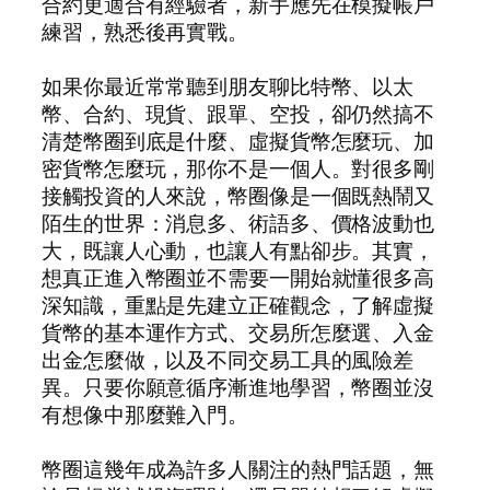
合約更適合有經驗者，新手應先在模擬帳戶
練習，熟悉後再實戰。
如果你最近常常聽到朋友聊比特幣、以太
幣、合約、現貨、跟單、空投，卻仍然搞不
清楚幣圈到底是什麼、虛擬貨幣怎麼玩、加
密貨幣怎麼玩，那你不是一個人。對很多剛
接觸投資的人來說，幣圈像是一個既熱鬧又
陌生的世界：消息多、術語多、價格波動也
大，既讓人心動，也讓人有點卻步。其實，
想真正進入幣圈並不需要一開始就懂很多高
深知識，重點是先建立正確觀念，了解虛擬
貨幣的基本運作方式、交易所怎麼選、入金
出金怎麼做，以及不同交易工具的風險差
異。只要你願意循序漸進地學習，幣圈並沒
有想像中那麼難入門。
幣圈這幾年成為許多人關注的熱門話題，無