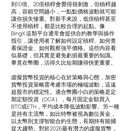
到10倍、20倍槓桿會覺得很刺激，但槓桿越
高，容錯空間越小，一點點價格波動就可能
讓你損失慘重。對新手來說，低倍槓桿甚至
不使用槓桿，都是比較合理的起點。像
BingX 這類平台通常會提供合約教學與操作
指引，讓使用者了解如何設定槓桿、如何查
看保證金、如何觀察強平價格。這些內容看
似基礎，但其實是避免虧損最重要的知識。
畢竟在幣圈，活得久比短期賺得快更重要。
虛擬貨幣投資的核心在於策略與心態，加密
貨幣投資策略需考慮市場的極端波動，這遠
超股市的穩定性。適合幣圈小白的策略是定
期定額投資（DCA），每月固定金額買入
BTC或ETH，平均成本降低波動影響。另一種
是持有主流幣，如比特幣被視為數位黃金，
以太幣則支撐智能合約生態，長期持有能捕
捉大趨勢。對於2026最有潛力的虛擬貨幣，