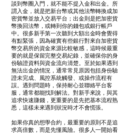
談到幣圈入門，就不能不提入金和出金。所
謂入金，就是把新台幣或其他法幣轉換成加
密貨幣並放入交易平台；出金則是把加密貨
幣換回法幣，或轉到你的錢包或銀行帳戶
中。很多新手第一次聽到大額出金時會覺得
有點緊張，因為確實有些銀行對來自加密貨
幣交易所的資金來源比較敏感，這時候最重
要的就是保留完整交易紀錄，並確保你的身
份驗證資料與資金流向清楚。至於如果遇到
無法出金的情況，通常常見原因包括身份驗
證未完成、風控系統觸發、或操作流程有
誤。遇到問題時，保持耐心並聯絡平台客
服，通常都能找到解法。對新手來說，與其
追求快速賺錢，更重要的是先把基本流程熟
悉，這樣未來遇到狀況時才不會慌張。
如果你真的想學合約，最重要的原則不是追
求高倍數，而是先懂風險。很多人一開始看