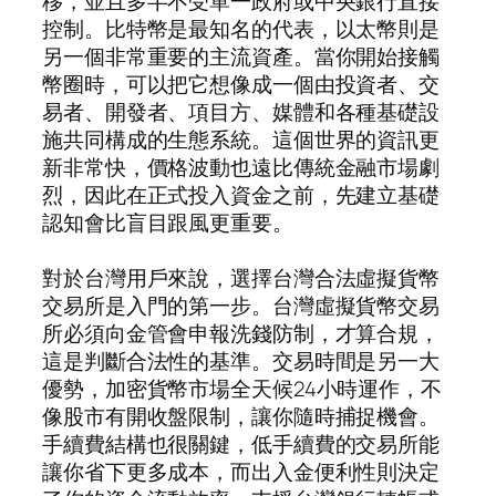
移，並且多半不受單一政府或中央銀行直接
控制。比特幣是最知名的代表，以太幣則是
另一個非常重要的主流資產。當你開始接觸
幣圈時，可以把它想像成一個由投資者、交
易者、開發者、項目方、媒體和各種基礎設
施共同構成的生態系統。這個世界的資訊更
新非常快，價格波動也遠比傳統金融市場劇
烈，因此在正式投入資金之前，先建立基礎
認知會比盲目跟風更重要。
對於台灣用戶來說，選擇台灣合法虛擬貨幣
交易所是入門的第一步。台灣虛擬貨幣交易
所必須向金管會申報洗錢防制，才算合規，
這是判斷合法性的基準。交易時間是另一大
優勢，加密貨幣市場全天候24小時運作，不
像股市有開收盤限制，讓你隨時捕捉機會。
手續費結構也很關鍵，低手續費的交易所能
讓你省下更多成本，而出入金便利性則決定