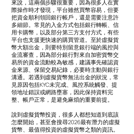
來說，這兩個步驟很重要，因為很多人在實
際操作時才發現，平台雖然買幣容易，但要
把資金順利領回銀行帳戶，還是需要注意許
多細節。常見的入金方式包括銀行轉帳、信
用卡購幣，以及部分第三方支付方式，有些
平台也支援更快速的購買管道。至於虛擬貨
幣大額出金，則要特別留意銀行端的風控與
金流審查，因為部分銀行對來自加密貨幣交
易所的資金流動較為敏感，建議事先確認資
金來源、保留交易紀錄，必要時主動與銀行
溝通。若遇到虛擬貨幣無法出金的狀況，常
見原因包括KYC未完成、風控系統觸發、提
領地址錯誤或網路壅塞，因此保持資料完
整、帳戶正常，是避免麻煩的重要前提。
說到虛擬貨幣投資，很多人都想知道到底該
怎麼開始，甚至會搜尋2026最有潛力的虛擬
貨幣、最值得投資的虛擬貨幣之類的資訊。