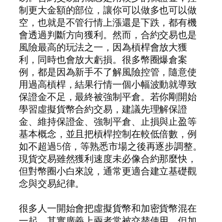
制更大金額的部位，讓你可以做多也可以做
空，也就是不管行情上漲還是下跌，都有機
會透過判斷方向獲利。然而，合約交易也是
風險最高的玩法之一，因為槓桿會放大獲
利，同時也會放大虧損。很多幣圈爆倉案
例，都是因為新手不了解風險控管，隨意使
用過高槓桿，結果行情一個小幅波動就導致
保證金不足，最終被強制平倉。若你剛開始
學習虛擬貨幣合約交易，建議先理解保證
金、維持保證金、強制平倉、止損與止盈等
基本概念，並且把槓桿控制在較低倍數，例
如不超過5倍，等熟悉市場之後再逐步調整。
現貨交易雖然獲利速度未必像合約那麼快，
但對幣圈小白來說，通常更適合建立基礎觀
念與交易紀律。
很多人一開始會把虛擬貨幣和加密貨幣混在
一起，其實廣義上兩者常被交替使用，但加