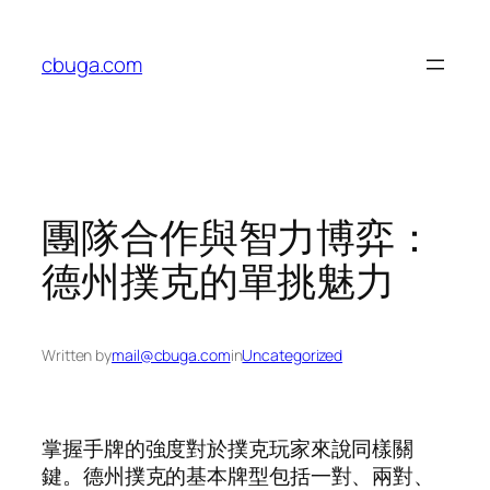
Skip
to
cbuga.com
content
團隊合作與智力博弈：
德州撲克的單挑魅力
Written by
mail@cbuga.com
in
Uncategorized
掌握手牌的強度對於撲克玩家來說同樣關
鍵。德州撲克的基本牌型包括一對、兩對、