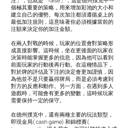
注」，也就是「raise」，這是德州撲克中一
個極其重要的策略，用來增加彩池的大小和
建立自己的優勢。每次加注都須遵循桌上的
最低加注規則，這意味著你必須根據當前的
注額來決定你的加注金額。
在兩人對戰的時候，玩家的位置會對策略形
成直接影響。這時候，坐在更後面的玩家在
決策時能掌握更多的信息，因為他可以看到
前面玩家的行動後再行動。在這種情品下，
對於牌的評估及下注的決定會更加謹慎，因
為他並不是只要贏得牌局，而是必須考慮到
對方的反應和動作。另一方面，在遇到多人
遊戲時，可能會有更多的變數，這時候玩家
需要保持一定的保守。
在德州撲克中，還有兩種主要的玩法類型，
即現金局( cash game) 和錦標賽(