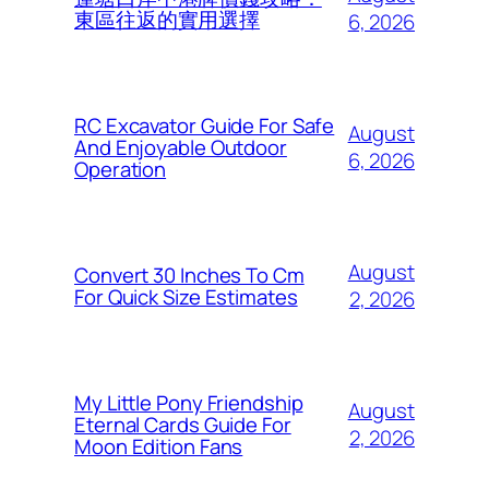
東區往返的實用選擇
6, 2026
RC Excavator Guide For Safe
August
And Enjoyable Outdoor
6, 2026
Operation
August
Convert 30 Inches To Cm
For Quick Size Estimates
2, 2026
My Little Pony Friendship
August
Eternal Cards Guide For
2, 2026
Moon Edition Fans