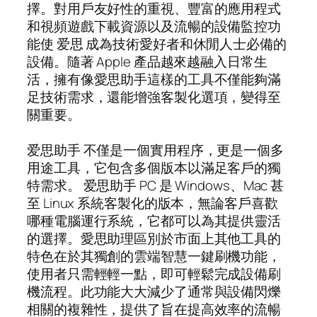
擇。對用戶友好性的重視、豐富的應用程式
和視頻遊戲下載資源以及流暢的設備監控功
能使 爱思 成為技術愛好者和休閒人士必備的
設備。隨著 Apple 產品越來越融入日常生
活，擁有像愛思助手這樣的工具不僅能夠滿
足技術需求，還能增強客製化選項，變得至
關重要。
爱思助手 不僅是一個實用程序，更是一個多
用途工具，它包含多個版本以滿足客戶的獨
特需求。 爱思助手 PC 是 Windows、Mac 甚
至 Linux 系統客製化的版本，無論客戶喜歡
哪種電腦運行系統，它都可以為其提供靈活
的選擇。愛思助理區別於市面上其他工具的
特色在於其獨創的雲端智慧一鍵刷機功能，
使用者只需輕輕一點，即可輕鬆完成設備刷
機流程。此功能大大減少了通常與設備閃爍
相關的複雜性，提供了旨在提高效率的流暢