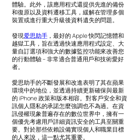
體驗。此外，該應用程式還提供先進的備份
和復原以及資料遷移工具，緩解在管理多個
裝置或進行重大升級後資料遺失的問題。
發現
爱思助手
，最好的 Apple 快閃記憶體和
越獄工具，旨在透過快速應用程式設定、大
量自訂選項和強大的數據監控功能來改善您
的行動體驗 – 非常適合普通用戶和技術愛好
者。
愛思助手的不斷發展和改進表明了其在蘋果
環境中的地位，並透過持續更新確保與最新
的 iPhone 政策和版本相容。對客戶安全和資
訊個人隱私的承諾怎麼強調也不為過。在資
訊侵權現象普遍存在的數位世界中，擁有一
個優先考慮用戶詳細資訊安全的工具至關重
要。對於那些依賴設備實現個人和職業目標
的人來說，這一點尤其重要。