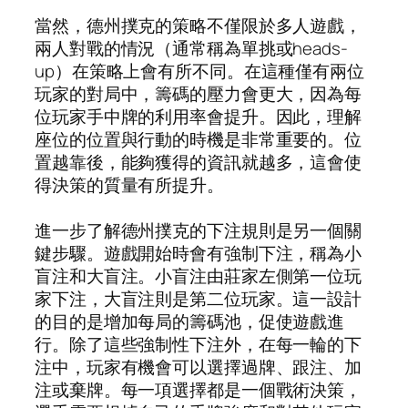
當然，德州撲克的策略不僅限於多人遊戲，
兩人對戰的情況（通常稱為單挑或heads-
up）在策略上會有所不同。在這種僅有兩位
玩家的對局中，籌碼的壓力會更大，因為每
位玩家手中牌的利用率會提升。因此，理解
座位的位置與行動的時機是非常重要的。位
置越靠後，能夠獲得的資訊就越多，這會使
得決策的質量有所提升。
進一步了解德州撲克的下注規則是另一個關
鍵步驟。遊戲開始時會有強制下注，稱為小
盲注和大盲注。小盲注由莊家左側第一位玩
家下注，大盲注則是第二位玩家。這一設計
的目的是增加每局的籌碼池，促使遊戲進
行。除了這些強制性下注外，在每一輪的下
注中，玩家有機會可以選擇過牌、跟注、加
注或棄牌。每一項選擇都是一個戰術決策，