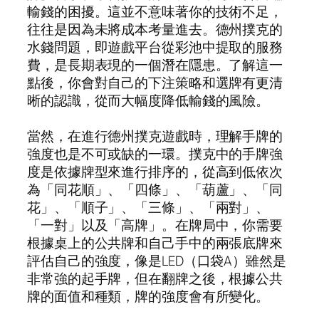
輸錢的困擾。這並不意味著你的技術不足，
往往是因為未將成本考量進去。德州撲克的
水錢問題，即遊戲平台從彩池中提取的服務
費，是長期表現的一個潛在隱患。了解這一
點後，你會對自己的下注策略和選牌有更清
晰的認識，從而大幅度降低輸錢的風險。
當然，在進行德州撲克遊戲時，理解手牌的
強度也是不可或缺的一環。撲克中的手牌強
度是依據牌型來進行排序的，從高到低依次
為「同花順」、「四條」、「葫蘆」、「同
花」、「順子」、「三條」、「兩對」、
「一對」以及「高牌」。在牌局中，你需要
根據桌上的公共牌和自己手中的兩張底牌來
評估自己的強度，像是LED（口袋A）雖然是
非常強的起手牌，但在翻牌之後，根據公共
牌的面值和種類，牌的強度會有所變化。