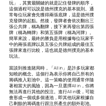
玩」，其實最關鍵的就是記住發牌的順序，
這個過程可以說是德州撲克的基本規則。通
常每位玩家會先獲得兩張底牌，這是德州撲
克發牌的起點。然後，發牌者會依次翻出三
張公共牌，稱為翻牌，接下來再發出第四張
牌（稱為轉牌）和第五張牌（稱為河牌）。
簡單來說，最終的勝負是用根據每位玩家手
中的兩張底牌以及五張公共牌組成的最佳五
張牌來進行比較，這也就是德州撲克的基本
玩法。
當談到推進賭局時，「All in」是許多玩家都
知曉的概念。這個行為表示你將自己所有的
籌碼推入彩池中。這一策略的使用通常伴隨
著相當大的風險，因為一旦選擇All in，你將
無法再進行其他的投注。進行All in後，可能
會形成一個或多個邊池，即其他玩家根據自
己剩餘的籌碼進行跟注所產生的額外彩池。