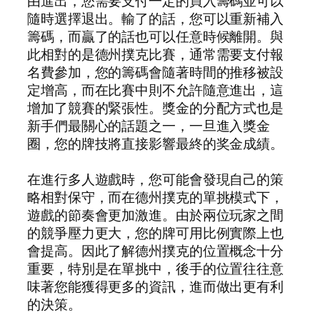
由進出，您需要支付一定的買入籌碼並可以
隨時選擇退出。輸了的話，您可以重新補入
籌碼，而贏了的話也可以任意時候離開。與
此相對的是德州撲克比賽，通常需要支付報
名費參加，您的籌碼會隨著時間的推移被設
定增高，而在比賽中則不允許隨意進出，這
增加了競賽的緊張性。獎金的分配方式也是
新手們最關心的話題之一，一旦進入獎金
圈，您的牌技將直接影響最終的奖金成績。
在進行多人遊戲時，您可能會發現自己的策
略相對保守，而在德州撲克的單挑模式下，
遊戲的節奏會更加激進。由於兩位玩家之間
的競爭壓力更大，您的牌可用比例實際上也
會提高。因此了解德州撲克的位置概念十分
重要，特別是在單挑中，後手的位置往往意
味著您能獲得更多的資訊，進而做出更有利
的決策。