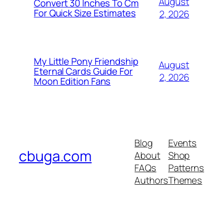
August
Convert 30 Inches To Cm
For Quick Size Estimates
2, 2026
My Little Pony Friendship
August
Eternal Cards Guide For
2, 2026
Moon Edition Fans
Blog
Events
cbuga.com
About
Shop
FAQs
Patterns
Authors
Themes