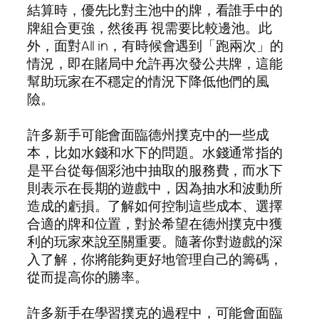
結算時，優先比對主池中的牌，看誰手中的
牌組合更強，然後再 視需要比較邊池。此
外，面對All in，有時候會遇到「跑兩次」的
情況，即在賭局中允許再次發公共牌，這能
幫助玩家在不穩定的情況下降低他們的風
險。
許多新手可能會面臨德州撲克中的一些成
本，比如水錢和水下的問題。水錢通常指的
是平台從每個彩池中抽取的服務費，而水下
則表示在長期的遊戲中，因為抽水和波動所
造成的虧損。了解如何控制這些成本、選擇
合適的牌和位置，對於希望在德州撲克中獲
利的玩家來說至關重要。隨著你對遊戲的深
入了解，你將能夠更好地管理自己的籌碼，
從而提高你的勝率。
許多新手在學習撲克的過程中，可能會面臨