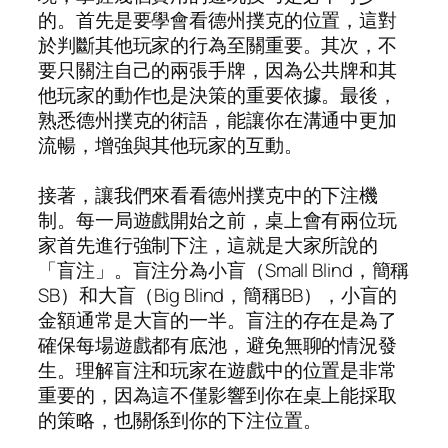
的。首先是要學會看德州撲克的位置，這對
於判斷其他玩家的行為至關重要。其次，不
要只關注自己的兩張手牌，因為公共牌和其
他玩家的動作也是決策的重要依據。最後，
熟悉德州撲克的術語，能讓你在溝通中更加
流暢，增強與其他玩家的互動。
接著，讓我們來看看德州撲克中的下注機
制。每一局遊戲開始之前，桌上會有兩位玩
家首先進行強制下注，這就是大家所說的
「盲注」。盲注分為小盲（Small Blind，簡稱
SB）和大盲（Big Blind，簡稱BB），小盲的
金額通常是大盲的一半。盲注的存在是為了
確保每場遊戲都有底池，避免無聊的情況發
生。理解盲注和玩家在遊戲中的位置是非常
重要的，因為這不僅影響到你在桌上能採取
的策略，也關係到你的下注位置。