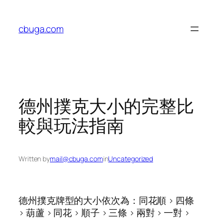
Skip
to
cbuga.com
content
德州撲克大小的完整比
較與玩法指南
Written by
mail@cbuga.com
in
Uncategorized
德州撲克牌型的大小依次為：同花順 > 四條
> 葫蘆 > 同花 > 順子 > 三條 > 兩對 > 一對 >