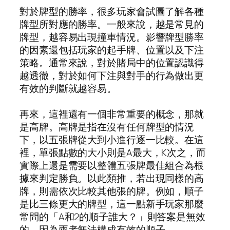
對於牌型的勝率，很多玩家會試圖了解各種
牌型所對應的勝率。一般來說，越是常見的
牌型，越容易出現撞車情況。影響牌型勝率
的因素還包括玩家的起手牌、位置以及下注
策略。通常來說，對於賭局中的位置認識得
越透徹，對於如何下注與對手的行為做出更
有效的判斷就越容易。
再來，這裡還有一個非常重要的概念，那就
是高牌。高牌是指在沒有任何牌型的情況
下，以五張牌從大到小進行逐一比較。在這
裡，單張點數的大小則是A最大，K次之，而
實際上還是需要以整體五張牌最佳組合為根
據來判定勝負。以此類推，若出現同樣的高
牌，則需依次比較其他張的牌。例如，順子
是比三條更大的牌型，這一點新手玩家那麼
常問的「A和2的順子誰大？」則答案是無效
的，因為兩者無法構成有效的順子。