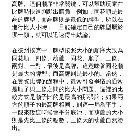
高牌。這個順序非常關鍵，可以幫助玩家在
比牌時快速判斷出勝負。例如，同花順是最
高的牌型，而高牌則是最低的牌型，所以在
進行比大小時，一旦能確定自己的牌型屬於
哪一類，就可以迅速得出結論。
在德州撲克中，牌型按照大小的順序大致為
同花順、四條、葫蘆、同花、順子、三條、
兩對、一對，最後是高牌。這意味著同花順
是最大的牌型，而高牌則是最小的。當然，
在實際比牌的過程中，最常引發爭議的通常
是順子與三條之間的比大小問題。這裡的比
較方式是順子比的是最高的那張牌；如果兩
方的順子的最高牌相同，則這一局為平手，
一般來說這時候會平分底池，而葫蘆的大小
則是先比三條的點數，三條大的葫蘆自然勝
出。