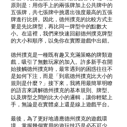
原則是：用你手上的兩張牌加上公共牌中的
五張牌，共七張牌中挑選出強度最高的五張
牌進行比拼。因此，德州撲克的比較方式主
要是先比牌型，再比同一牌型中的點數大
小。在這裡，我們來快速回顧德州撲克牌型
的大小和順序，以免你在實際遊戲中出錯。
德州撲克是一種既有趣又充滿策略的牌類遊
戲，吸引了無數玩家的加入。許多新手在開
始接觸德州撲克時，最常遇到的困惑往往不
是如何下注，而是「到底德州撲克比大小的
規則是什麼？」接下來，我將用最簡單明瞭
的語言來講解德州撲克的基本規則、牌型、
以及牌型之間的比大小的邏輯，讓你輕鬆上
手，無論是在實體桌上還是線上遊戲平台。
最後，為了更好地適應德州撲克的遊戲環
境，掌握幾個實用的遊玩技巧是必不可少