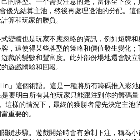
自己的牌型。一个需要注意的是，當你全下後，
常會優先結算主池，然後再處理邊池的分配。這
金計算和玩家的勝負。
各式變體也是玩家不應忽略的資訊，例如短牌和
小牌，這使得某些牌型的策略和價值發生變化；
遊戲的變數和豐富度。此外部份場地還會設立額
家的遊戲體驗和回報。
l in」這個術語。這是一種將所有籌碼推入
的一點是要明白所有其他玩家只能跟注到你的籌碼量
間。這樣的情況下，最終的獲勝者需先決定主池
相當重要的。
個關鍵步驟。遊戲開始時會有強制下注，稱為小