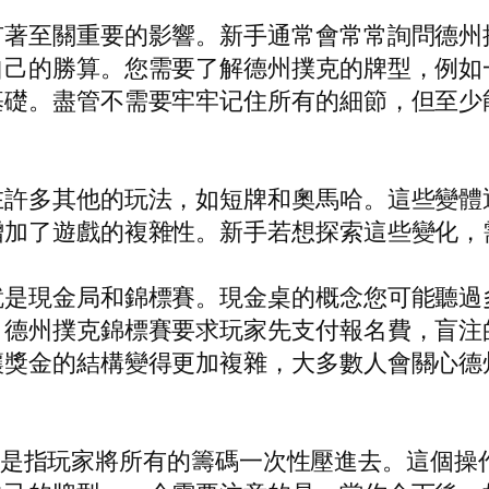
著至關重要的影響。新手通常會常常詢問德州
自己的勝算。您需要了解德州撲克的牌型，例如
基礎。盡管不需要牢牢记住所有的細節，但至少
在許多其他的玩法，如短牌和奧馬哈。這些變體
增加了遊戲的複雜性。新手若想探索這些變化，
就是現金局和錦標賽。現金桌的概念您可能聽過
，德州撲克錦標賽要求玩家先支付報名費，盲注
讓獎金的結構變得更加複雜，大多數人會關心德
n”，就是指玩家將所有的籌碼一次性壓進去。這