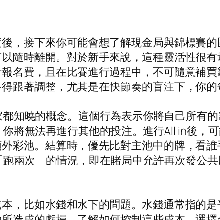
度後，接下來你可能會想了解現金局與錦標賽的
可以隨時離開。對於新手來說，這種靈活性很有
付報名費，且在比賽進行過程中，不可隨意補買
略得跟著調整，尤其是在快節奏的盲注下，你的
多玩家都知曉的概念。這個行為表示你將自己所
n，你將無法再進行其他的投注。進行All in
外彩池。結算時，優先比對主池中的牌，看誰
遇到「跑兩次」的情況，即在賭局中允許再次發
成本，比如水錢和水下的問題。水錢通常指的是
動所造成的虧損。了解如何控制這些成本、選擇