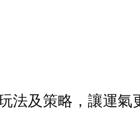
玩法及策略，讓運氣