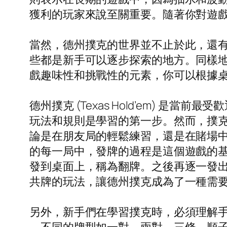
獲利的玩家來說至關重要。隨著你對遊
當然，德州撲克的世界並不止於此，還
些都是新手可以逐步探索的地方。同樣地，
戲趣味性和挑戰性的元素，你可以根據
德州撲克 (Texas Hold’em)
玩法和規則是學習的第一步。然而，撲
論是在朋友局的輕鬆練習，還是在賭場
的每一局中，發牌的過程是這個遊戲的
發到桌面上，稱為翻牌。之後再逐一發
共牌的玩法，讓德州撲克成為了一種需
另外，新手們在學習撲克時，必須理解手