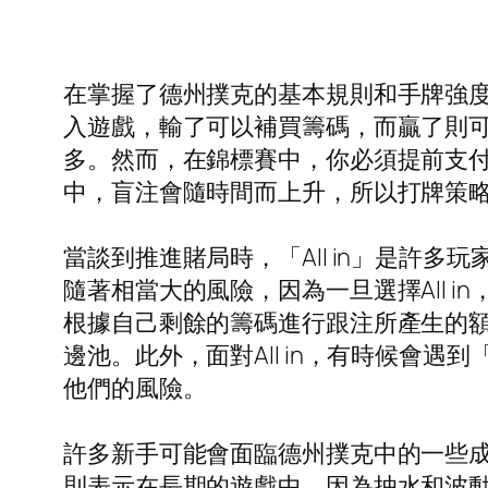
在掌握了德州撲克的基本規則和手牌強
入遊戲，輸了可以補買籌碼，而贏了則
多。然而，在錦標賽中，你必須提前支
中，盲注會隨時間而上升，所以打牌策
當談到推進賭局時，「All in」是許
隨著相當大的風險，因為一旦選擇All i
根據自己剩餘的籌碼進行跟注所產生的額
邊池。此外，面對All in，有時候會
他們的風險。
許多新手可能會面臨德州撲克中的一些
則表示在長期的遊戲中，因為抽水和波