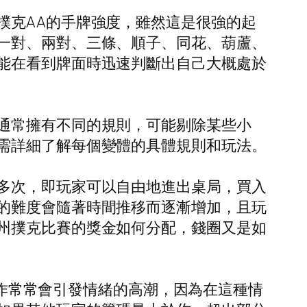
撲克AA的手牌強度，雖然這是很強的起
一對、兩對、三條、順子、同花、葫蘆、
能在看到牌面時迅速判斷出自己大概處於
通常擁有不同的規則，可能剔除某些小
需詳細了解每個變體的具體規則和玩法。
多次，即玩家可以自由地進出桌局，買入
的難度會隨著時間推移而逐漸增加，且玩
州撲克比賽的獎金如何分配，錢圈又是如
個操作常常會引發情緒的高潮，因為在這種情