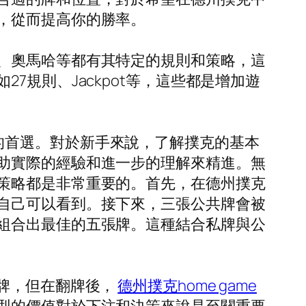
，從而提高你的勝率。
、奧馬哈等都有其特定的規則和策略，這
規則、Jackpot等，這些都是增加遊
撲克時的首選。對於新手來說，了解撲克的基本
助實際的經驗和進一步的理解來精進。無
策略都是非常重要的。首先，在德州撲克
自己可以看到。接下來，三張公共牌會被
組合出最佳的五張牌。這種結合私牌與公
強牌，但在翻牌後，
德州撲克home game