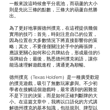
一般來說這時候會平分底池，而葫蘆的大小
則是先比三條的點數，三條大的葫蘆自然勝
出。
為了更好地掌握德州撲克，在這裡提供幾個
實用的技巧：首先，時刻注意自己的位置，
因為位置在大多數情況下將直接影響你的策
略；其次，不要僅僅關注於手中的兩張牌，
應該更關心如何和公共牌結合，形成最佳的5
張牌組合；最後，熟悉德州撲克術語，讓你
能迅速理解遊戲進程，溝通更為順暢。
德州撲克（Texas Hold’em）是一種廣受歡迎
的撲克遊戲，吸引了無數玩家參與。不少初
學者在接觸這個遊戲時，最常遇到的困難並
不是下注的決策，而是如何正確判斷牌的大
小。在這篇文章中，我將以口語化的方式講
解德州撲克的基本知識，包括規則、牌型以