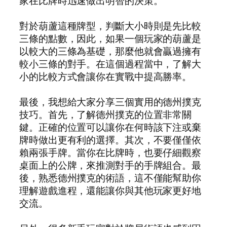
家在比牌時迅速做出明智的決策。
對於葫蘆這種牌型，判斷大小時則是先比較
三條的點數，因此，如果一個玩家的葫蘆是
以較大的三條為基礎，那麼他就會贏過擁有
較小三條的對手。在這個過程當中，了解大
小的比較方式會讓你在實戰中提高勝率。
最後，我想給大家分享三個實用的德州撲克
技巧。首先，了解德州撲克的位置非常關
鍵。正確的位置可以讓你在何時該下注或棄
牌時做出更有利的選擇。其次，不要僅僅依
賴兩張手牌。當你在比牌時，也要仔細觀察
桌面上的公牌，來推測對手的手牌組合。最
後，熟悉德州撲克的術語，這不僅能幫助你
理解遊戲進程，還能讓你與其他玩家更好地
交流。