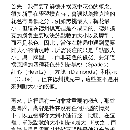
首先，我們要了解德州撲克中花色的概念。
很多新手在學習撲克時，會誤以為撲克牌的
花色有高低之分，例如黑桃最大，梅花最
小，但這在德州撲克裡是不成立的。德州撲
克的勝負主要取決於點數的大小以及牌型，
而不是花色。因此，當你在牌局中遇到需要
比大小的情況時，所需關注的只是「點數大
小」與「牌型」，而非花色的優劣。要知道
撲克牌的四種花色分別是黑桃（Spades）、
紅心（Hearts）、方塊（Diamonds）和梅花
（Clubs），但在德州撲克中，這些並不是用
來判斷大小的依據。
再來，這裡還有一個非常重要的概念，那就
是高牌。高牌是指在沒有任何牌型的情況
下，以五張牌從大到小進行逐一比較。在這
裡，單張點數的大小則是A最大，K次之，而
實際上還是需要以整體五張牌最佳組合為根