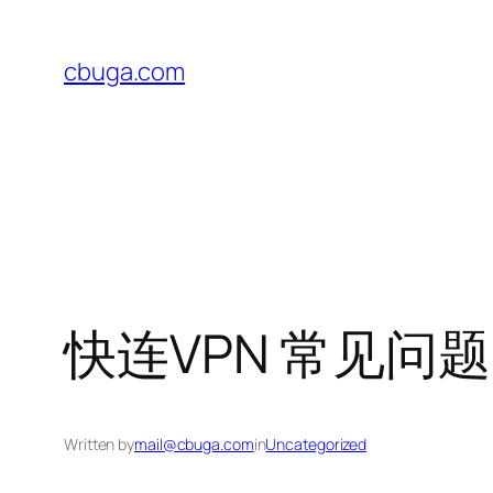
Skip
to
cbuga.com
content
快连VPN 常见问题
Written by
mail@cbuga.com
in
Uncategorized