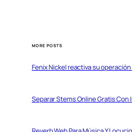
MORE POSTS
Fenix Nickel reactiva su operación
Separar Stems Online Gratis Con In
Reverb Web Para Música Y Locucio