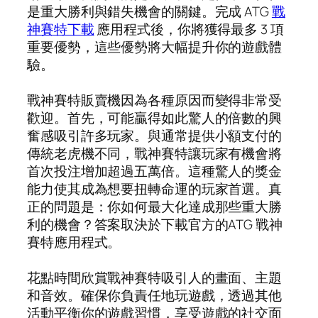
是重大勝利與錯失機會的關鍵。完成 ATG
戰
神賽特下載
應用程式後，你將獲得最多 3 項
重要優勢，這些優勢將大幅提升你的遊戲體
驗。
戰神賽特販賣機因為各種原因而變得非常受
歡迎。首先，可能贏得如此驚人的倍數的興
奮感吸引許多玩家。與通常提供小額支付的
傳統老虎機不同，戰神賽特讓玩家有機會將
首次投注增加超過五萬倍。這種驚人的獎金
能力使其成為想要扭轉命運的玩家首選。真
正的問題是：你如何最大化達成那些重大勝
利的機會？答案取決於下載官方的ATG 戰神
賽特應用程式。
花點時間欣賞戰神賽特吸引人的畫面、主題
和音效。確保你負責任地玩遊戲，透過其他
活動平衡你的遊戲習慣，享受遊戲的社交面