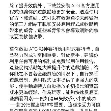
除了提升效能外，下載並安裝 ATG 官方應用
程式也讓你的遊戲體驗更加安全。透過使用
官方下載連結，您可以有效避免從未經驗證
的第三方網站下載和安裝應用程式或軟體所
帶來的威脅，這些威脅常常會導致網路釣魚
或惡意軟體攻擊。
當你啟動 ATG 戰神賽特應用程式賽特時，自
己努力對成功至關重要。對於新手，建議你
利用任何可用的福利或免費試用信用報告。
這些促銷活動能大幅提升你的遊戲體驗，讓
你能在不冒著金錢風險的情況下，自行熟悉
遊戲機制。應用程式版本提供了更強大的功
能，使手動旋轉與自動播放的切換比瀏覽器
版本更為輕鬆。作為玩家，能夠快速反應某
些觸發因素——例如連串失敗或小小的成功
——對於把握連勝非常重要。這種接受力可能
是你能贏得驚人的51,000倍頭獎，還是只是