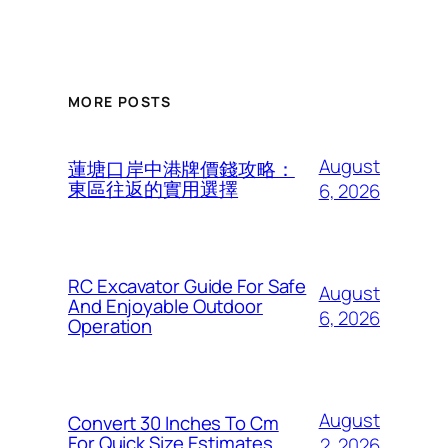
MORE POSTS
August
蓮塘口岸中港牌價錢攻略：
東區往返的實用選擇
6, 2026
RC Excavator Guide For Safe
August
And Enjoyable Outdoor
6, 2026
Operation
August
Convert 30 Inches To Cm
For Quick Size Estimates
2, 2026