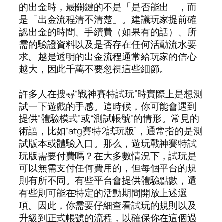
的出金時，最關鍵的不是「是否能出」，而
是「出金流程清不清楚」。建議玩家提前確
認出金的時間、手續費（如果有的話）、所
需的驗證資料以及是否存在任何活動流水要
求。越是透明的出金流程通常給玩家的信心
越大，因此千萬不要忽視這些細節。
許多人在搜尋“戰神賽特試玩”時實際上是想測
試一下遊戲的手感。這時候，你可能會遇到
提供“體驗模式”或“測試帳號”的情形。常見的
術語，比如“atg賽特2試玩版”，通常指的是測
試版本或體驗入口。那么，遊玩戰神賽特試
玩版需要付費嗎？在大多數情況下，試玩是
可以無需支付任何費用的，但每個平台的規
則有所不同。有些平台會提供體驗點數，還
有些則可能在特定的活動期間開放上述選
項。因此，你需要仔細查看試玩的規則以及
升級到正式帳號的流程，以確保你在這個過