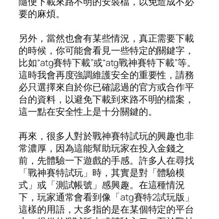
隨便下載來路不明的安裝檔，以免造成不必
要的麻煩。
另外，當然也會有某些情況，真正需要下載
的時候，你可能會看見一些特定的關鍵字，
比如“atg賽特下載”或“atg戰神賽特下載”等。
這時我會再度強調維護安全的重要性，請務
必只選擇來自於你已確認過的官方或合作平
台的資料，以避免下載到來路不明的檔案，
這一點在安全性上是十分關鍵的。
再來，很多人對於戰神賽特試玩的興趣也非
常濃厚，因為這能幫助玩家在投入金錢之
前，先體驗一下遊戲的手感。許多人在尋找
「戰神賽特試玩」時，其實是對「體驗模
式」或「測試帳號」感興趣。在這種情況
下，玩家通常會看到像「atg賽特2試玩版」
這樣的用語，大多指的是在某個特定的平台