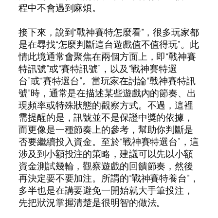
程中不會遇到麻煩。
接下來，說到“戰神賽特怎麼看”，很多玩家都
是在尋找“怎麼判斷這台遊戲值不值得玩”。此
情此境通常會聚焦在兩個方面上，即“戰神賽
特訊號”或“賽特訊號”，以及“戰神賽特選
台”或“賽特選台”。當玩家在討論“戰神賽特訊
號”時，通常是在描述某些遊戲內的節奏、出
現頻率或特殊狀態的觀察方式。不過，這裡
需提醒的是，訊號並不是保證中獎的依據，
而更像是一種節奏上的參考，幫助你判斷是
否要繼續投入資金。至於“戰神賽特選台”，這
涉及到小額投注的策略，建議可以先以小額
資金測試幾輪，觀察遊戲的回饋節奏，然後
再決定要不要加注。所謂的“戰神賽特養台”，
多半也是在講要避免一開始就大手筆投注，
先把狀況掌握清楚是很明智的做法。