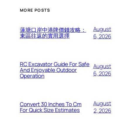
MORE POSTS
August
蓮塘口岸中港牌價錢攻略：
東區往返的實用選擇
6, 2026
RC Excavator Guide For Safe
August
And Enjoyable Outdoor
6, 2026
Operation
August
Convert 30 Inches To Cm
For Quick Size Estimates
2, 2026