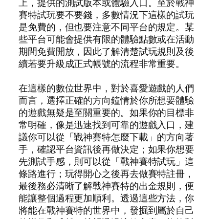
上，提供的測試版本或體驗入口。至於戰神
賽特試玩要不要錢，多數情況下這樣的試玩
是免費的，但也要注意不同平台的規定。某
些平台可能會提供有限的體驗點數或在活動
期間免費開放，因此了解清楚試玩規則及後
續若要升級成正式帳號的流程非常重要。
在這樣的數位世界中，對於喜愛遊戲的人們
而言，選擇正確的方向鐘情於你所想要體驗
的遊戲無疑是至關重要的。如果你的目標非
常明確，像是迅速找到可靠的遊戲入口，建
議你可以從「戰神賽特怎麼下載」的方向著
手，確認平台資訊後再做決定；如果你想要
先測試手感，則可以從「戰神賽特試玩」這
條路進行；玩得開心之後再去做賽特註冊，
最後務必清晰了解戰神賽特的出金規則，便
能讓整個過程更加順利。透過這些方法，你
將能在戰神賽特的世界中，發掘到屬於自己