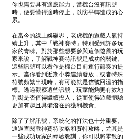
你也需要具有適應能力，當機台沒有訊號
時，便要懂得適時停止，以防平轉造成的心
累。
在當今的線上娛樂界，老虎機的遊戲人氣持
續上升，其中「戰神賽特」特別受到許多玩
家的青睞。對於那些想要參與這個遊戲的玩
家來說，了解戰神賽特訊號是成功的關鍵。
這些訊號可以看作是機台目前運行節奏的提
示。當你看到近期小獎連續發放，或者特殊
符號頻繁出現時，有可能就是信號回溫的指
標。透過觀察這些訊號，玩家能夠更有效地
判斷是否值得繼續投入，從而使得遊戲體驗
更加有趣且具備潛在的獲利機會。
除了了解訊號，系統化的打法也十分重要。
通過查閱戰神賽特攻略和賽特攻略，尤其是
一些成功玩家的經驗教訓，你可以將零散的