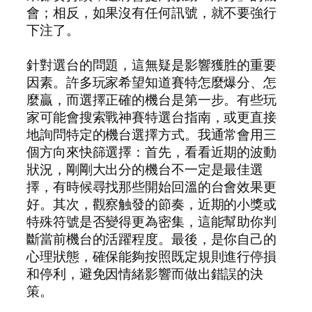
會；相反，如果沒有任何訊號，就不要強行
下注了。
針對選台的問題，這無疑是影響獲胜的重要
因素。許多玩家希望知道賽特怎麼爆分、怎
麼贏，而選擇正確的機台是第一步。有些玩
家可能會搜索戰神賽特選台指南，或更直接
地詢問特定的機台選擇方式。我通常會用三
個方向來快篩選擇：首先，看看近期的波動
狀況，剛剛大出分的機台不一定是最佳選
擇，有時候尋找那些開始回溫的台會效果更
好。其次，觀察触發的節奏，近期的小獎或
特殊符號是否變得更為密集，這能幫助你判
斷當前機台的活躍程度。最後，是你自己的
心理狀態，確保能夠按照既定規則進行停損
和停利，避免因情緒影響而做出錯誤的決
策。