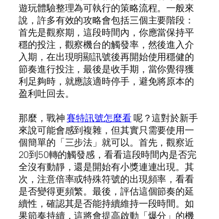
遊玩體驗整理為可執行的策略流程。一般來
說，許多有效的攻略會包括三個主要階段：
首先是觀察期，這段時間內，你應當保持平
穩的投注，觀察機台的觸發率，然後進入介
入期，在出現明顯訊號後再開始使用穩健的
節奏進行投注，最後是收手期，當你覺得獲
利足夠時，就應該適時停手，避免將原本的
盈利吐回去。
那麼，戰神
賽特訊號怎麼看
呢？這對於新手
來說可能會感到複雜，但其實只需要使用一
個簡單的「三步法」就可以。首先，觀察近
20到50轉的觸發感，看看這段時間內是否完
全沒有動靜，還是開始有小獎連連出現。其
次，注意倍率或特殊符號的出現頻率，看看
是否變得更頻繁。最後，評估這個節奏的延
續性，確認其是否能持續維持一段時間。如
果節奏持續，這將會提高啟動「爆分」的機