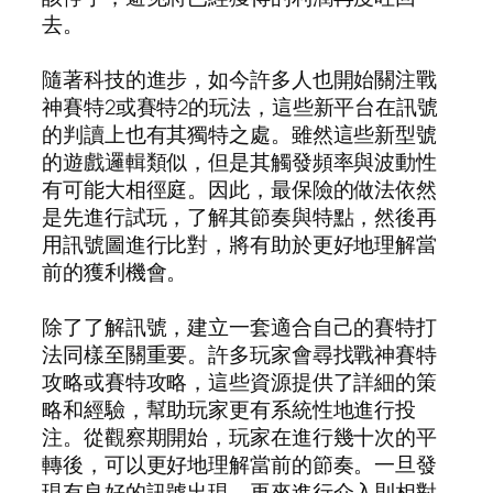
去。
隨著科技的進步，如今許多人也開始關注戰
神賽特2或賽特2的玩法，這些新平台在訊號
的判讀上也有其獨特之處。雖然這些新型號
的遊戲邏輯類似，但是其觸發頻率與波動性
有可能大相徑庭。因此，最保險的做法依然
是先進行試玩，了解其節奏與特點，然後再
用訊號圖進行比對，將有助於更好地理解當
前的獲利機會。
除了了解訊號，建立一套適合自己的賽特打
法同樣至關重要。許多玩家會尋找戰神賽特
攻略或賽特攻略，這些資源提供了詳細的策
略和經驗，幫助玩家更有系統性地進行投
注。從觀察期開始，玩家在進行幾十次的平
轉後，可以更好地理解當前的節奏。一旦發
現有良好的訊號出現，再來進行介入則相對