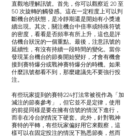
直觀地理解訊號。首先，你可以觀察近 20 至
50 次旋轉的觸發感。這在一定程度上可以判
斷機台的狀態，是冷靜期還是開始有小獎連
續出現。其次，關注機台中倍率或特殊符號
的密度，看看是否頻率有所上升，這也是評
估機台狀況的一個重點。最後，注意訊號的
延續性，有沒有持續一段時間的變化。當你
發現某台機台的節奏開始變好，才會有機會
接到賽特爆分或戰神賽特爆分的時機。如果
什麼訊號都看不到，那麼建議先不要強行投
注。
有些玩家提到的賽特224打法常被視作為「加
減注的節奏參考」，但它並不是定律，使用
的前提同樣是要在擁有信號的情況下進行，
而非在冷台的情況下硬套。此外，針對戰神
賽特的平轉，有些玩家偏好用它來觀察，這
樣可以在固定投注的情況下熟悉節奏，然而