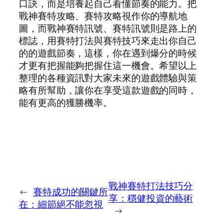
口訣，而是培養起自己看懂節奏的能力。把
戰神賽特攻略、賽特攻略視作你的導航地
圖，而戰神賽特訊號、賽特訊號則是路上的
標誌，用賽特打法與賽特技巧來走出你自己
的的遊戲節奏，這樣，你在遇到爆分的時候
才更有把握能夠把握住這一機會。希望以上
整理的各種資訊對大家未來的遊戲體驗與策
略有所幫助，讓你在享受這款遊戲的同時，
能有更高的獲勝機率。
戰神賽特打法技巧分
←
賽特成功的關鍵所
享：穩健投資的藝術
在：細節絕不能忽視
→