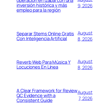
operación en Izabal con una
inversión histórica y más
9, 2026
empleo para la región
August
Separar Stems Online Gratis
Con Inteligencia Artificial
8, 2026
August
Reverb Web Para Música Y
Locuciones En Línea
8, 2026
A Clear Framework for Review
August
QC Evidence with a
7, 2026
Consistent Guide