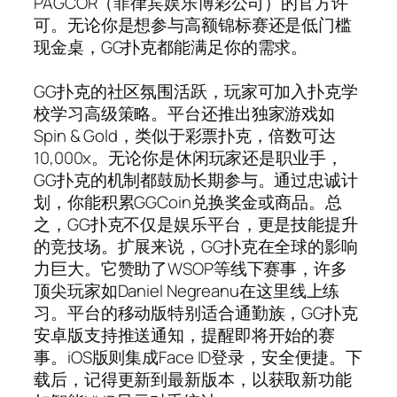
PAGCOR（菲律宾娱乐博彩公司）的官方许
可。无论你是想参与高额锦标赛还是低门槛
现金桌，GG扑克都能满足你的需求。
GG扑克的社区氛围活跃，玩家可加入扑克学
校学习高级策略。平台还推出独家游戏如
Spin & Gold，类似于彩票扑克，倍数可达
10,000x。无论你是休闲玩家还是职业手，
GG扑克的机制都鼓励长期参与。通过忠诚计
划，你能积累GGCoin兑换奖金或商品。总
之，GG扑克不仅是娱乐平台，更是技能提升
的竞技场。扩展来说，GG扑克在全球的影响
力巨大。它赞助了WSOP等线下赛事，许多
顶尖玩家如Daniel Negreanu在这里线上练
习。平台的移动版特别适合通勤族，GG扑克
安卓版支持推送通知，提醒即将开始的赛
事。iOS版则集成Face ID登录，安全便捷。下
载后，记得更新到最新版本，以获取新功能