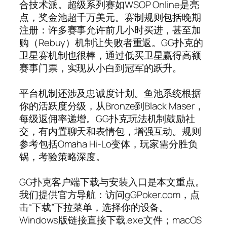
合技术派。超级系列赛如WSOP Online是亮
点，奖金池超千万美元。赛制规则包括晚期
注册：许多赛事允许前几小时买进，甚至加
购（Rebuy）机制让失败者重返。GG扑克的
卫星赛机制也很棒，通过低买卫星赢得高额
赛事门票，实现从小白到冠军的跃升。
平台机制还涉及忠诚度计划。鱼池系统根据
你的活跃度分级，从Bronze到Black Maser，
每级返佣率递增。GG扑克玩法机制鼓励社
交，有内置聊天和表情包，增强互动。规则
参考包括Omaha Hi-Lo变体，玩家需分胜负
锅，考验策略深度。
GG扑克客户端下载与安装入口是本文重点。
我们提供官方导航：访问gGPoker.com，点
击“下载”下拉菜单，选择你的设备。
Windows版链接直接下载.exe文件；macOS