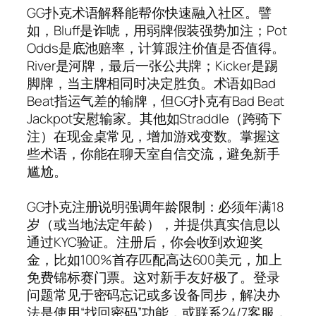
GG扑克术语解释能帮你快速融入社区。譬
如，Bluff是诈唬，用弱牌假装强势加注；Pot
Odds是底池赔率，计算跟注价值是否值得。
River是河牌，最后一张公共牌；Kicker是踢
脚牌，当主牌相同时决定胜负。术语如Bad
Beat指运气差的输牌，但GG扑克有Bad Beat
Jackpot安慰输家。其他如Straddle（跨骑下
注）在现金桌常见，增加游戏变数。掌握这
些术语，你能在聊天室自信交流，避免新手
尴尬。
GG扑克注册说明强调年龄限制：必须年满18
岁（或当地法定年龄），并提供真实信息以
通过KYC验证。注册后，你会收到欢迎奖
金，比如100%首存匹配高达600美元，加上
免费锦标赛门票。这对新手友好极了。登录
问题常见于密码忘记或多设备同步，解决办
法是使用“找回密码”功能，或联系24/7客服，