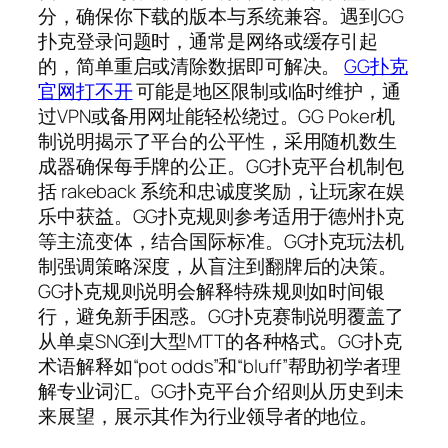
分，确保你下载的版本与系统兼容。遇到GG
扑克登录问题时，通常是网络或缓存引起
的，简单重启或清除数据即可解决。
GG扑克
官网打不开
可能是地区限制或临时维护，通
过VPN或备用网址能轻松绕过。GG Poker机
制说明揭示了平台的公平性，采用随机数生
成器确保每手牌的公正。GG扑克平台机制包
括 rakeback 系统和忠诚度奖励，让玩家在娱
乐中获益。GG扑克规则参考适用于德州扑克
等主流变体，结合国际标准。GG扑克玩法机
制强调策略深度，从盲注到翻牌后的决策。
GG扑克规则说明会解释特殊规则如时间银
行，避免新手困惑。GG扑克赛制说明覆盖了
从单桌SNG到大型MTT的各种格式。GG扑克
术语解释如“pot odds”和“bluff”帮助初学者理
解专业词汇。GG扑克平台介绍则从历史到未
来展望，展示其作为行业领导者的地位。