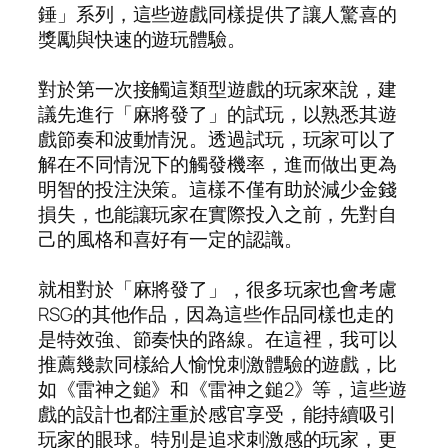
錘」系列，這些遊戲同樣提供了讓人驚喜的
獎勵與快速的遊玩體驗。
對於第一次接觸這類型遊戲的玩家來說，建
議先進行「麻將發了」的試玩，以熟悉其遊
戲節奏和波動情況。透過試玩，玩家可以了
解在不同情況下的觸發機率，進而做出更為
明智的投注決策。這樣不僅有助於減少金錢
損失，也能讓玩家在實際投入之前，先對自
己的風格和喜好有一定的認識。
就相對於「麻將發了」，很多玩家也會考慮
RSG的其他作品，因為這些作品同樣也走的
是特效強、節奏快的路線。在這裡，我可以
推薦幾款同樣給人愉悅刺激體驗的遊戲，比
如《雷神之鎚》和《雷神之鎚2》等，這些遊
戲的設計也都注重於感官享受，能持續吸引
玩家的眼球。特別是追求刺激感的玩家，更