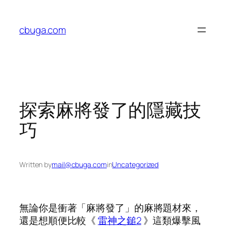
Skip
to
cbuga.com
content
探索麻將發了的隱藏技
巧
Written by
mail@cbuga.com
in
Uncategorized
無論你是衝著「麻將發了」的麻將題材來，
還是想順便比較《
雷神之鎚2
》這類爆擊風