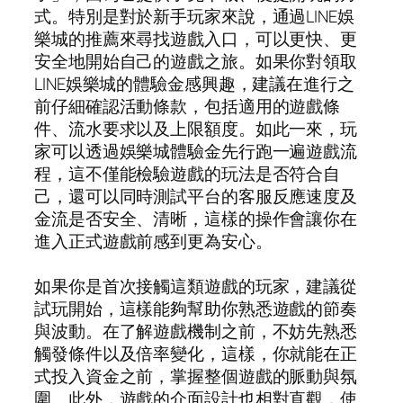
式。特別是對於新手玩家來說，通過LINE娛
樂城的推薦來尋找遊戲入口，可以更快、更
安全地開始自己的遊戲之旅。如果你對領取
LINE娛樂城的體驗金感興趣，建議在進行之
前仔細確認活動條款，包括適用的遊戲條
件、流水要求以及上限額度。如此一來，玩
家可以透過娛樂城體驗金先行跑一遍遊戲流
程，這不僅能檢驗遊戲的玩法是否符合自
己，還可以同時測試平台的客服反應速度及
金流是否安全、清晰，這樣的操作會讓你在
進入正式遊戲前感到更為安心。
如果你是首次接觸這類遊戲的玩家，建議從
試玩開始，這樣能夠幫助你熟悉遊戲的節奏
與波動。在了解遊戲機制之前，不妨先熟悉
觸發條件以及倍率變化，這樣，你就能在正
式投入資金之前，掌握整個遊戲的脈動與氛
圍。此外，遊戲的介面設計也相對直觀，使