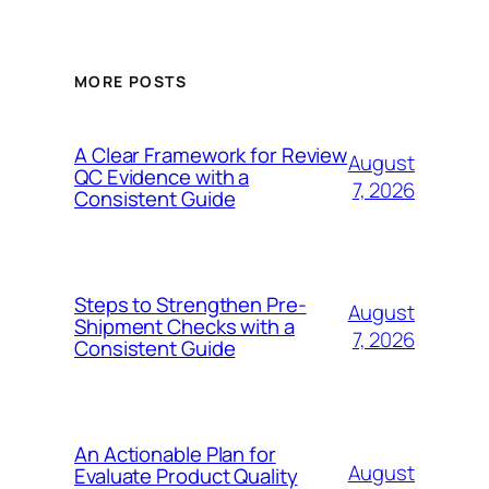
MORE POSTS
A Clear Framework for Review
August
QC Evidence with a
7, 2026
Consistent Guide
Steps to Strengthen Pre-
August
Shipment Checks with a
7, 2026
Consistent Guide
An Actionable Plan for
August
Evaluate Product Quality