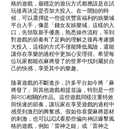
格的遊戲，最穩定的遊玩方式都應該是在試
玩後再決定是否加大投入。在一開始的時
候，可以選擇從一些提供豐富福利的娛樂城
平台入手，像是「錢女友娛樂城」這樣的入
口，先領取新手優惠，熟悉操作流程，等到
對遊戲的節奏有了足夠的理解之後再考慮擴
大投入，這樣的方式不僅能降低風險，還能
讓你在享樂的過程中更加心安理得。希望每
位玩家都能在麻將發了的世界中找到屬於自
己的快感，享受其中的樂趣。
隨著遊戲的不斷進步，許多平台如今將「麻
將發了」與其他遊戲相提並論，特別是一些
與RSG相關的作品。這些遊戲同樣注重特效
與快速的節奏，讓玩家在享受遊戲的過程中
感受到激烈的興奮感。假如你喜愛麻將題材
的刺激，也可以試試看那些偏向神話爆擊風
格的遊戲，例如「雷神之鎚」或「雷神之