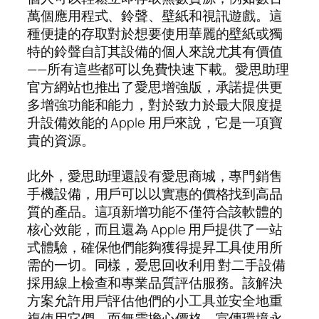
萬個應用程式、鈴聲、壁紙和視訊遊戲。這
種便捷的存取對於想要使用華麗的壁紙或獨
特的鈴聲自訂其設備的個人來說尤其有價值
——所有這些都可以免費快速下載。愛思助理
官方網站也推出了愛思增強版，承諾提供更
多增強功能和能力，對於致力於最大限度提
升設備效能的 Apple 用戶來說，它是一項寶
貴的資源。
此外，愛思助理還設有愛思商城，專門銷售
手機設備，用戶可以以實惠的價格找到高品
質的產品。這項新增功能不僅符合該軟體的
核心效能，而且還為 Apple 用戶提供了一站
式體驗，確保他們能夠獲得提昇工具使用所
需的一切。同樣，爱思回收利用 對二手設備
採用線上檢查和專業品質評估服務。該解決
方案允許用戶評估他們的小工具並安全地重
複使用它們，而無需擔心價格、宣傳環境永