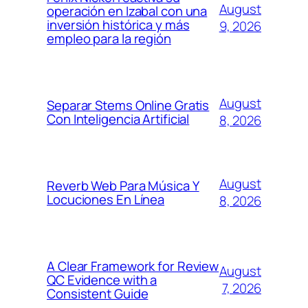
August
operación en Izabal con una
inversión histórica y más
9, 2026
empleo para la región
August
Separar Stems Online Gratis
Con Inteligencia Artificial
8, 2026
August
Reverb Web Para Música Y
Locuciones En Línea
8, 2026
A Clear Framework for Review
August
QC Evidence with a
7, 2026
Consistent Guide