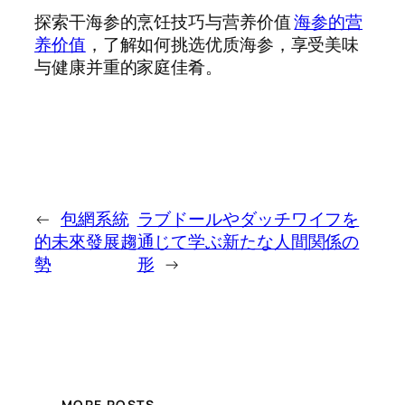
探索干海参的烹饪技巧与营养价值
海参的营
养价值
，了解如何挑选优质海参，享受美味
与健康并重的家庭佳肴。
←
包網系統
ラブドールやダッチワイフを
的未來發展趨
通じて学ぶ新たな人間関係の
勢
形
→
MORE POSTS