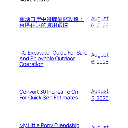
August
蓮塘口岸中港牌價錢攻略：
東區往返的實用選擇
6, 2026
RC Excavator Guide For Safe
August
And Enjoyable Outdoor
6, 2026
Operation
August
Convert 30 Inches To Cm
For Quick Size Estimates
2, 2026
My Little Pony Friendship
August