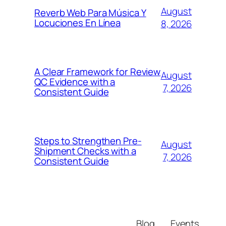
August
Reverb Web Para Música Y
Locuciones En Línea
8, 2026
A Clear Framework for Review
August
QC Evidence with a
7, 2026
Consistent Guide
Steps to Strengthen Pre-
August
Shipment Checks with a
7, 2026
Consistent Guide
Blog
Events