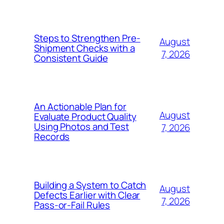
Steps to Strengthen Pre-
August
Shipment Checks with a
7, 2026
Consistent Guide
An Actionable Plan for
August
Evaluate Product Quality
Using Photos and Test
7, 2026
Records
Building a System to Catch
August
Defects Earlier with Clear
7, 2026
Pass-or-Fail Rules