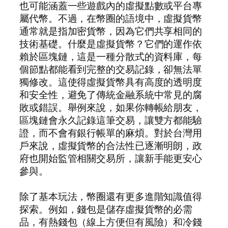
也可能涵蓋一些遊戲內的虛擬點數或平台專
屬代幣。不過，在幣圈的語境中，虛擬貨幣
通常就是指加密貨幣，因為它們共享相同的
技術基礎。什麼是虛擬貨幣？它們的運作依
賴於區塊鏈，這是一種分散式的資料庫，每
個節點都能看到完整的交易記錄，卻無法單
獨修改。這使得虛擬貨幣具有高度的透明度
和安全性，避免了傳統金融系統中常見的腐
敗或錯誤。舉例來說，如果你轉帳給朋友，
區塊鏈會永久記錄這筆交易，讓雙方都能驗
證，而不會有銀行帳單的麻煩。對於台灣用
戶來說，虛擬貨幣的合法性已逐漸明朗，政
府也開始監管相關交易所，讓新手能更安心
參與。
除了基本玩法，幣圈還有更多進階知識值得
探索。例如，錢包是儲存虛擬貨幣的必需
品，有熱錢包（線上方便但有風險）和冷錢