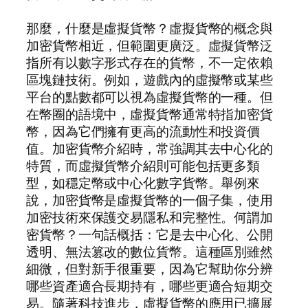
那麼，什麼是虛擬貨幣？虛擬貨幣的概念與
加密貨幣相近，但範圍更廣泛。虛擬貨幣泛
指所有以數字形式存在的貨幣，不一定依賴
區塊鏈技術。例如，遊戲內的虛擬幣或某些
平台的點數都可以視為虛擬貨幣的一種。但
在幣圈的語境中，虛擬貨幣通常特指加密貨
幣，因為它們擁有更高的流動性和投資價
值。加密貨幣介紹時，常強調其去中心化的
特質，而虛擬貨幣介紹則可能包括更多類
型，如穩定幣或中心化數字貨幣。舉例來
說，加密貨幣是虛擬貨幣的一個子集，使用
加密技術來保護交易隱私和完整性。何謂加
密貨幣？一句話概括：它是去中心化、公開
透明、無法篡改的數位貨幣。這種區別雖然
細微，但對新手很重要，因為它幫助你分辨
哪些資產適合長期持有，哪些更適合短期交
易。隨著科技進步，虛擬貨幣的應用已擴展