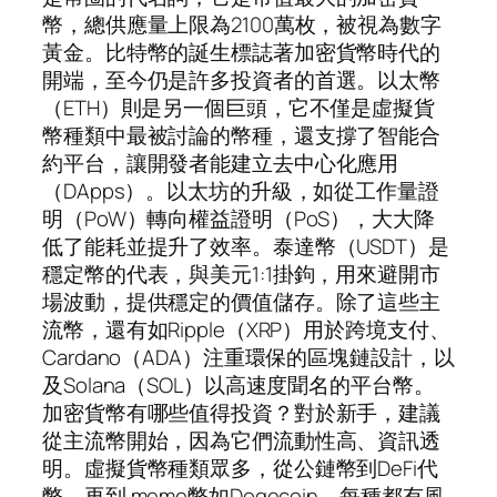
幣，總供應量上限為2100萬枚，被視為數字
黃金。比特幣的誕生標誌著加密貨幣時代的
開端，至今仍是許多投資者的首選。以太幣
（ETH）則是另一個巨頭，它不僅是虛擬貨
幣種類中最被討論的幣種，還支撐了智能合
約平台，讓開發者能建立去中心化應用
（DApps）。以太坊的升級，如從工作量證
明（PoW）轉向權益證明（PoS），大大降
低了能耗並提升了效率。泰達幣（USDT）是
穩定幣的代表，與美元1:1掛鉤，用來避開市
場波動，提供穩定的價值儲存。除了這些主
流幣，還有如Ripple（XRP）用於跨境支付、
Cardano（ADA）注重環保的區塊鏈設計，以
及Solana（SOL）以高速度聞名的平台幣。
加密貨幣有哪些值得投資？對於新手，建議
從主流幣開始，因為它們流動性高、資訊透
明。虛擬貨幣種類眾多，從公鏈幣到DeFi代
幣，再到 meme幣如Dogecoin，每種都有風