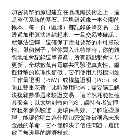
加密貨幣的原理建立在區塊鏈技術之上，這
是整個系統的基石。區塊鏈就像一本公開的
帳本，每一頁（區塊）都記錄多筆交易，並
透過加密算法連結起來。一旦交易被確認，
就無法逆轉，這確保了虛擬貨幣的不可篡改
性。舉個例子，當你買入比特幣時，你的錢
包地址會記錄這筆資產，所有節點都會同步
更新，全球數萬台電腦共同驗證真實性。虛
擬貨幣的原理也類似，它們使用共識機制如
工作量證明（PoW）或權益證明（PoS）來
防止雙重花費。比特幣用PoW，需要礦工解
決複雜數學題來驗證交易，這雖然耗能但極
其安全；以太坊則轉向PoS，讓持有者質押
幣種來參與驗證，更環保高效。了解這些原
理，能讓你明白為什麼加密貨幣被稱為未來
金融的革命，它不僅解決了信任問題，還開
啟了無邊界的經濟模式。