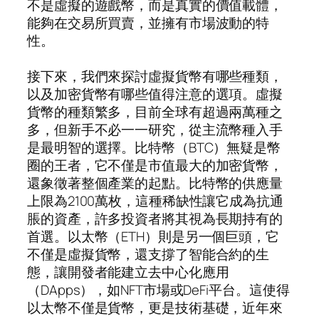
不是虛擬的遊戲幣，而是真實的價值載體，
能夠在交易所買賣，並擁有市場波動的特
性。
接下來，我們來探討虛擬貨幣有哪些種類，
以及加密貨幣有哪些值得注意的選項。虛擬
貨幣的種類繁多，目前全球有超過兩萬種之
多，但新手不必一一研究，從主流幣種入手
是最明智的選擇。比特幣（BTC）無疑是幣
圈的王者，它不僅是市值最大的加密貨幣，
還象徵著整個產業的起點。比特幣的供應量
上限為2100萬枚，這種稀缺性讓它成為抗通
脹的資產，許多投資者將其視為長期持有的
首選。以太幣（ETH）則是另一個巨頭，它
不僅是虛擬貨幣，還支撐了智能合約的生
態，讓開發者能建立去中心化應用
（DApps），如NFT市場或DeFi平台。這使得
以太幣不僅是貨幣，更是技術基礎，近年來