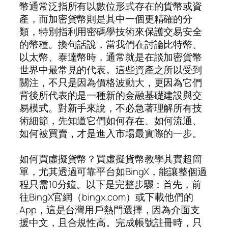
幣通常泛指所有以數位形式存在的貨幣或資
產，而加密貨幣則是其中一個更精確的分
類，特別指利用密碼學技術來保護交易安全
的幣種。換句話說，當我們在討論比特幣、
以太幣、泰達幣時，通常就是在談加密貨幣
世界中最常見的代表。這些資產之所以受到
關注，不只是因為價格波動大，更因為它們
背後所代表的是一種新的金融基礎建設與交
易模式。對新手來說，不必急著理解所有技
術細節，先知道它們如何存在、如何流通、
如何被買賣，才是進入市場最實際的一步。
如何買虛擬貨幣？買虛擬貨幣教學其實超簡
單，尤其透過可靠平台如BingX，能讓整個過
程只需10分鐘。以下是完整步驟：首先，前
往BingX官網（bingx.com）或下載他們的
App，這是台灣用戶熱門選擇，因為介面支
援中文，且合規性高。完成帳號註冊時，只