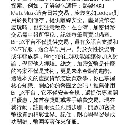
探索。例如，了解錢包選擇：熱錢包如
MetaMask適合日常交易，冷錢包如Ledger則
用於長期儲存，提供離線安全。虛擬貨幣怎
麼玩時，也要注意稅務：在台灣，加密貨幣
交易需申報所得稅，記錄每筆買賣以備查。
BingX平台不僅提供交易，還有多語言支援和
24/7客服，適合華語用戶。對於女性投資者
或年輕族群，BingX的社群功能能讓你加入討
論，學習他人經驗。總之，加密貨幣是什麼
的答案不僅是技術，更是未來金融的趨勢。
透過本文的虛擬貨幣怎麼買教學，你已掌握
核心知識。開始你的幣圈之旅吧！推薦使用
BingX平台，它不僅安全合規，還提供專屬開
戶優惠，如首存獎勵或零手續費交易。現在
就行動，註冊帳號並跟隨步驟，開啟加密貨
幣投資的精彩世界。記住，耐心與學習是成
功關鍵，幣圈等著你來征服。