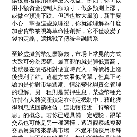
讓投資者能用槓桿放大收益。例如，你可以
用小額資金控制大額頭寸，做多預測上漲，
或做空預測下跌。但這也放大風險，新手要
小心。掌握這些原理後，你就能理解為什麼
加密貨幣被視為革命性創新，它不僅改變了
錢的定義，還挑戰了傳統金融體系。
至於虛擬貨幣怎麼賺錢，市場上常見的方式
大致可分為幾類。最直觀的就是買低賣高，
也就是在價格相對便宜時買入，等價格上漲
後獲利了結。這種方式看似簡單，但真正考
驗的是你對市場週期、情緒變化與資金管理
的理解。另一種則是質押生息，某些幣種允
許持有人將資產鎖定在特定機制中，藉此獲
得利息或回饋收益，這比較接近「持幣領
息」的概念。若你已經具備一定經驗，跟單
交易也可能是另一種選擇，透過觀察或複製
交易員策略來參與市場。不過不論採用哪種