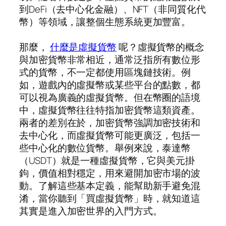
到DeFi（去中心化金融）、NFT（非同質化代
幣）等領域，讓整個生態系統更加豐富。
那麼，
什麼是虛擬貨幣
呢？虛擬貨幣的概念
與加密貨幣非常相近，通常泛指所有數位形
式的貨幣，不一定都使用區塊鏈技術。例
如，遊戲內的虛擬幣或某些平台的點數，都
可以視為廣義的虛擬貨幣。但在幣圈的語境
中，虛擬貨幣往往特指加密貨幣這類資產。
兩者的差別在於，加密貨幣強調加密技術和
去中心化，而虛擬貨幣可能更廣泛，包括一
些中心化的數位貨幣。舉例來說，泰達幣
（USDT）就是一種虛擬貨幣，它與美元掛
鉤，價值相對穩定，用來避開加密市場的波
動。了解這些基本定義，能幫助新手避免混
淆，當你聽到「買虛擬貨幣」時，就知道這
其實是進入加密世界的入門方式。