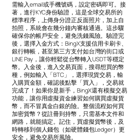
需輸入email或手機號碼，設定密碼即可。接
著，進行KYC身份驗證，這是全球交易所的
標準程序，上傳身分證正反面照片，加上自
拍照，系統會在幾分鐘內審核通過。這步驟
確保你的帳戶安全，避免洗錢風險。驗證完
後，選擇入金方式：BingX支援信用卡刷卡、
銀行轉帳，甚至第三方支付如台灣的街口或
LINE Pay，讓你輕鬆從台幣轉入USDT等穩定
幣。入金後，進入交易頁面，搜尋想買的幣
種，例如輸入「BTC」，選擇現貨交易，輸
入購買金額，確認後點擊「買入」，交易就
完成了！如果你是新手，BingX還有模擬交易
功能，讓你用虛擬資金練習如何購買虛擬貨
幣，而不冒真金白銀的險。整個流程如何買
加密貨幣？從註冊到持幣，只需基本文件和
網路，就能搞定。記住，買虛擬貨幣後，及
時轉移到個人錢包（如硬體錢包Ledger）更
安全，避免交易所風險。