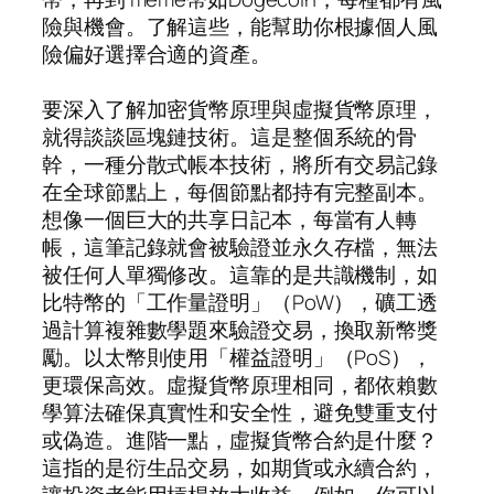
險與機會。了解這些，能幫助你根據個人風
險偏好選擇合適的資產。
要深入了解加密貨幣原理與虛擬貨幣原理，
就得談談區塊鏈技術。這是整個系統的骨
幹，一種分散式帳本技術，將所有交易記錄
在全球節點上，每個節點都持有完整副本。
想像一個巨大的共享日記本，每當有人轉
帳，這筆記錄就會被驗證並永久存檔，無法
被任何人單獨修改。這靠的是共識機制，如
比特幣的「工作量證明」（PoW），礦工透
過計算複雜數學題來驗證交易，換取新幣獎
勵。以太幣則使用「權益證明」（PoS），
更環保高效。虛擬貨幣原理相同，都依賴數
學算法確保真實性和安全性，避免雙重支付
或偽造。進階一點，虛擬貨幣合約是什麼？
這指的是衍生品交易，如期貨或永續合約，