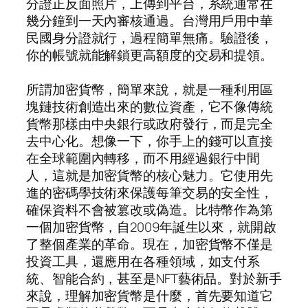
分證正反面照片，上傳到平台，系統通常在
幾分鐘到一天內審核通過。台灣用戶用中華
民國身分證就行，過程簡單無痛。驗證後，
你的帳號就能解鎖更高額度的交易和提領。
所謂加密貨幣，簡單來說，就是一種利用區
塊鏈技術創造出來的數位資產，它不像傳統
貨幣那樣由中央銀行或政府發行，而是完全
去中心化。想像一下，你手上的錢可以直接
在全球範圍內轉移，而不用經過銀行中間
人，這就是加密貨幣的核心魅力。它使用先
進的密碼學技術來保護每筆交易的安全性，
確保資料不會被篡改或偽造。比特幣作為第
一個加密貨幣，自2009年誕生以來，就開啟
了整個產業的革命。現在，加密貨幣不僅是
投資工具，還應用在各種領域，如支付系
統、智能合約，甚至是NFT藝術品。對於新手
來說，理解加密貨幣是什麼，首先要知道它