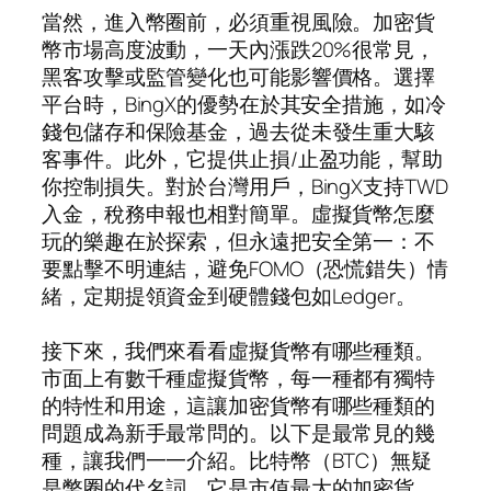
當然，進入幣圈前，必須重視風險。加密貨
幣市場高度波動，一天內漲跌20%很常見，
黑客攻擊或監管變化也可能影響價格。選擇
平台時，BingX的優勢在於其安全措施，如冷
錢包儲存和保險基金，過去從未發生重大駭
客事件。此外，它提供止損/止盈功能，幫助
你控制損失。對於台灣用戶，BingX支持TWD
入金，稅務申報也相對簡單。虛擬貨幣怎麼
玩的樂趣在於探索，但永遠把安全第一：不
要點擊不明連結，避免FOMO（恐慌錯失）情
緒，定期提領資金到硬體錢包如Ledger。
接下來，我們來看看虛擬貨幣有哪些種類。
市面上有數千種虛擬貨幣，每一種都有獨特
的特性和用途，這讓加密貨幣有哪些種類的
問題成為新手最常問的。以下是最常見的幾
種，讓我們一一介紹。比特幣（BTC）無疑
是幣圈的代名詞，它是市值最大的加密貨