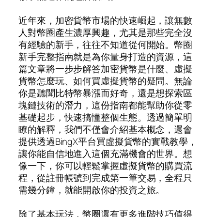
近年來，加密貨幣市場的快速崛起，讓無數
人對幣圈產生濃厚興趣，尤其是那些完全沒
有經驗的新手，往往不知道從何開始。幣圈
新手完整指南就是為你量身打造的資源，這
篇文章將一步步解答加密貨幣是什麼、虛擬
貨幣怎麼玩、如何買虛擬貨幣的疑問。無論
你是聽聞比特幣暴漲而好奇，還是想探索區
塊鏈技術的潛力，這份指南都能幫助你從零
基礎起步，快速搞懂整個生態。透過簡單明
瞭的解釋，我們不僅會介紹基本概念，還會
提供透過BingX平台買虛擬貨幣的實戰教學，
讓你能自信地進入這個充滿機會的世界。想
像一下，你可以輕鬆掌握虛擬貨幣的購買流
程，從註冊帳號到完成第一筆交易，全程只
需幾分鐘，就能開啟你的投資之旅。
除了基本玩法，幣圈還有更多進階技巧值得