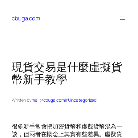
Skip
to
cbuga.com
content
現貨交易是什麼虛擬貨
幣新手教學
Written by
mail@cbuga.com
in
Uncategorized
很多新手常會把加密貨幣和虛擬貨幣混為一
談，但兩者在概念上其實有些差異。虛擬貨