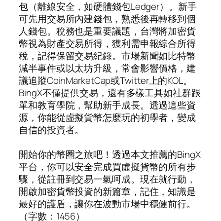
包（離線安全，如硬體錢包Ledger）。新手
可先用交易所內建錢包，熟悉後再轉移到個
人錢包。稅務也是重要議題，台灣將加密貨
幣視為財產交易所得，獲利需申報綜合所得
稅，記得保留交易紀錄。市場新聞如比特幣
減半事件或以太坊升級，常會影響價格，建
議追蹤CoinMarketCap或Twitter上的KOL。
BingX不僅提供交易，還有多樣工具如社群跟
單和教育學院，幫助新手成長。透過這些資
源，你能從虛擬貨幣怎麼玩的初學者，變成
自信的投資者。
開始你的幣圈之旅吧！透過本文推薦的BingX
平台，你可以安全完成買虛擬貨幣的所有步
驟，從註冊到交易一氣呵成。現在就行動，
開啟加密貨幣投資的新篇章，記住，知識是
最好的護盾，讓你在波動市場中穩健前行。
（字數：1456）