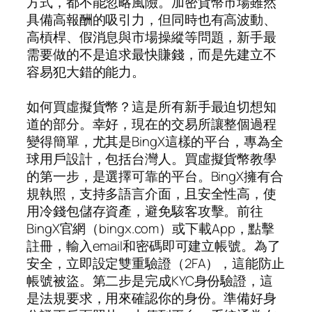
方式，都不能忽略風險。加密貨幣市場雖然
具備高報酬的吸引力，但同時也有高波動、
高槓桿、假消息與市場操縱等問題，新手最
需要做的不是追求最快賺錢，而是先建立不
容易犯大錯的能力。
如何買虛擬貨幣？這是所有新手最迫切想知
道的部分。幸好，現在的交易所讓整個過程
變得簡單，尤其是BingX這樣的平台，專為全
球用戶設計，包括台灣人。買虛擬貨幣教學
的第一步，是選擇可靠的平台。BingX擁有合
規執照，支持多語言介面，且安全性高，使
用冷錢包儲存資產，避免駭客攻擊。前往
BingX官網（bingx.com）或下載App，點擊
註冊，輸入email和密碼即可建立帳號。為了
安全，立即設定雙重驗證（2FA），這能防止
帳號被盜。第二步是完成KYC身份驗證，這
是法規要求，用來確認你的身份。準備好身