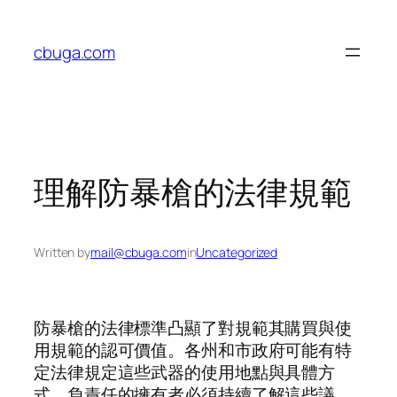
Skip
to
cbuga.com
content
理解防暴槍的法律規範
Written by
mail@cbuga.com
in
Uncategorized
防暴槍的法律標準凸顯了對規範其購買與使
用規範的認可價值。各州和市政府可能有特
定法律規定這些武器的使用地點與具體方
式，負責任的擁有者必須持續了解這些議