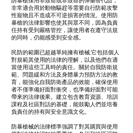
防暴槍採用非致命或非致命的彈藥替代品，
非常適合用於動物驅趕等需要自行防範攻擊
性寵物且不造成不可逆損害的情況。使用防
暴槍的法律影響也使其與眾不同，因為負責
任持有受到嚴格管控，讓使用者在遵守法規
的同時，仍能感受到安全感。
民防的範圍已超越單純擁有槍械;它包括個人
對規範其使用的法律的理解，以及他們在適
當使用這些工具時的責任。關於自我防衛規
範、問題緩和方法及身體暴力預防方法的教
育，能強化自我防衛產品的效能，確保使用
者不僅準備好面對衝突，也準備好面對可能
帶來的法律後果。建立包含教育資源、培訓
課程及社區對話的基礎，能鼓勵人們並培養
負責任的持有與安全意識文化。
防暴槍械的法律標準強調了對其購買與使用