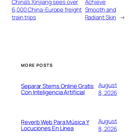
China’s Xinjiang sees over
Achieve
6,000 China-Europe freight
Smooth and
train trips
Radiant Skin
→
MORE POSTS
August
Separar Stems Online Gratis
Con Inteligencia Artificial
8, 2026
August
Reverb Web Para Música Y
Locuciones En Línea
8, 2026