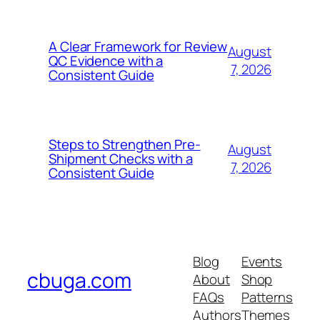
A Clear Framework for Review
August
QC Evidence with a
7, 2026
Consistent Guide
Steps to Strengthen Pre-
August
Shipment Checks with a
7, 2026
Consistent Guide
Blog
Events
cbuga.com
About
Shop
FAQs
Patterns
Authors
Themes