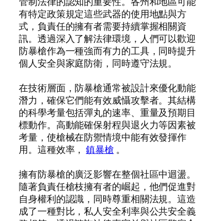
管制法律的認知的重要性。各州和地區可能
有特定政策規定這些武器的使用地點與方
式，負責任的擁有者需要持續掌握相關資
訊。透過深入了解法律環境，人們可以歡迎
防暴槍作為一種強而有力的工具，同時提升
個人安全與家庭防衛，同時遵守法規。
在技術層面，防暴槍通常被設計來優化動能
潛力，確保它們能有效威懾攻擊者。其結構
的科學考量包括彈丸的速率、重量及預期目
標動作。高動能確保射程與退火力等因素被
考量，使槍械在防禦情境中能有效發揮作
用。這種效率，
鎮暴槍
。
擁有防暴槍的廣泛影響在整個社區中迴盪。
隨著負責任槍枝擁有者的崛起，他們促進對
自身權利的認識，同時尊重相關法規。這造
成了一種對比，私人安全利率與公共安全義