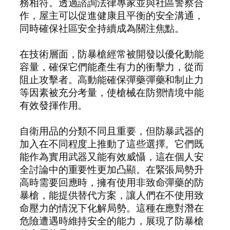
務相符。透過諮詢法律專家並與社區警察合
作，屋主可以促進健康且平衡的安全溝通，
同時確保社區安全持續成為關注焦點。
在技術層面，防暴槍經常被開發以優化動能
容量，確保它們能產生有力的衝擊力，從而
阻止攻擊者。高動能確保彈藥彈藥和制止力
等因素被充分考量，使槍械在防禦情境中能
有效發揮作用。
自衛用品的分類不同且重要，但防暴武器的
加入在不同程度上推動了這些選擇。它們既
能作為實用武器又能有效威懾，這在個人安
全討論中的重要性更加凸顯。在緊張局勢升
高時需要回應時，擁有使用非致命彈藥的防
暴槍，能提供替代方案，讓人們在不使用致
命壓力的情況下化解局勢。這種在應對潛在
危險遭遇時維持安全的能力，展現了防暴槍