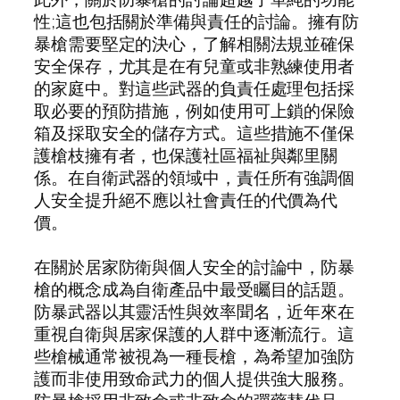
性;這也包括關於準備與責任的討論。擁有防
暴槍需要堅定的決心，了解相關法規並確保
安全保存，尤其是在有兒童或非熟練使用者
的家庭中。對這些武器的負責任處理包括採
取必要的預防措施，例如使用可上鎖的保險
箱及採取安全的儲存方式。這些措施不僅保
護槍枝擁有者，也保護社區福祉與鄰里關
係。在自衛武器的領域中，責任所有強調個
人安全提升絕不應以社會責任的代價為代
價。
在關於居家防衛與個人安全的討論中，防暴
槍的概念成為自衛產品中最受矚目的話題。
防暴武器以其靈活性與效率聞名，近年來在
重視自衛與居家保護的人群中逐漸流行。這
些槍械通常被視為一種長槍，為希望加強防
護而非使用致命武力的個人提供強大服務。