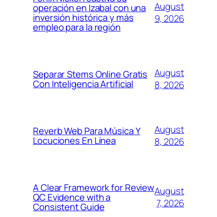
August
operación en Izabal con una
inversión histórica y más
9, 2026
empleo para la región
August
Separar Stems Online Gratis
Con Inteligencia Artificial
8, 2026
August
Reverb Web Para Música Y
Locuciones En Línea
8, 2026
A Clear Framework for Review
August
QC Evidence with a
7, 2026
Consistent Guide