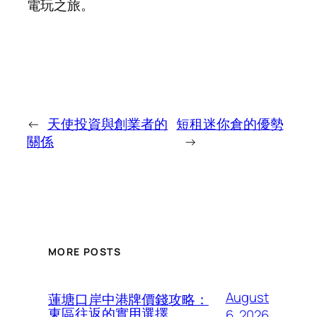
電玩之旅。
←
天使投資與創業者的
短租迷你倉的優勢
關係
→
MORE POSTS
August
蓮塘口岸中港牌價錢攻略：
東區往返的實用選擇
6, 2026