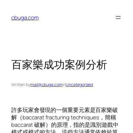
Skip
to
cbuga.com
content
百家樂成功案例分析
Written by
mail@cbuga.com
in
Uncategorized
許多玩家會發現的一個重要元素是百家樂破
解（baccarat fracturing techniques，簡稱
baccarat 破解）的原理，指的是識別遊戲中
模式或模式的方法。這些方法通常依賴於算