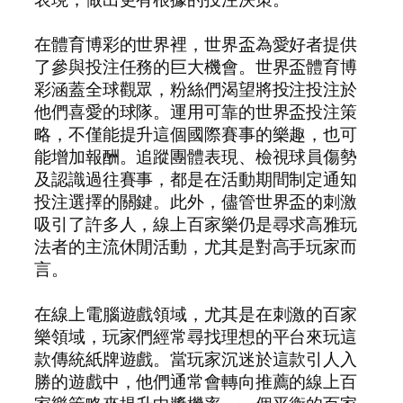
在體育博彩的世界裡，世界盃為愛好者提供
了參與投注任務的巨大機會。世界盃體育博
彩涵蓋全球觀眾，粉絲們渴望將投注投注於
他們喜愛的球隊。運用可靠的世界盃投注策
略，不僅能提升這個國際賽事的樂趣，也可
能增加報酬。追蹤團體表現、檢視球員傷勢
及認識過往賽事，都是在活動期間制定通知
投注選擇的關鍵。此外，儘管世界盃的刺激
吸引了許多人，線上百家樂仍是尋求高雅玩
法者的主流休閒活動，尤其是對高手玩家而
言。
在線上電腦遊戲領域，尤其是在刺激的百家
樂領域，玩家們經常尋找理想的平台來玩這
款傳統紙牌遊戲。當玩家沉迷於這款引人入
勝的遊戲中，他們通常會轉向推薦的線上百