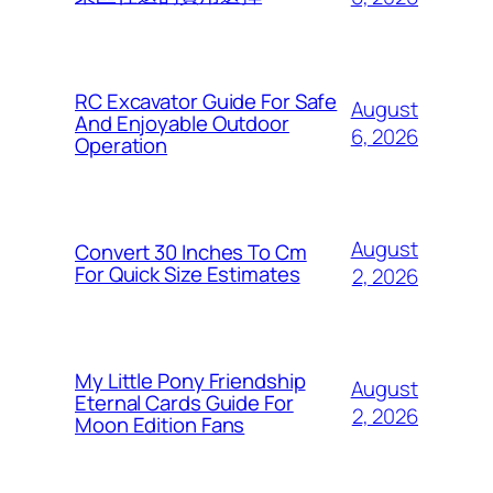
RC Excavator Guide For Safe
August
And Enjoyable Outdoor
6, 2026
Operation
August
Convert 30 Inches To Cm
For Quick Size Estimates
2, 2026
My Little Pony Friendship
August
Eternal Cards Guide For
2, 2026
Moon Edition Fans