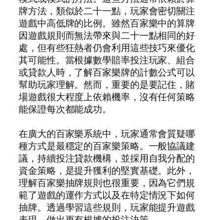
牌方法，類似於二十一點，玩家會密切關注
遊戲中高低牌的比例。雖然百家樂中的算牌
因遊戲規則而無法帶來與二十一點相同的好
處，但有些狂熱者仍會利用這些技巧來優化
其可能性。當根據數學賠率投注玩家、組合
或貸款人時，了解百家樂牌的計數公式可以
幫助玩家理解。然而，重要的是要記住，賭
場遊戲很大程度上依賴機率，沒有任何策略
能保證每次都能成功。
在廣大的百家樂系統中，玩家通常會質疑哪
種方式是最穩定的百家樂策略。一般協議建
議，持續投注貸款機構，並採用自我分配的
資金策略，是提升獲利的堅實基礎。此外，
理解百家樂抽牌規則也很重要，因為它們規
範了遊戲的運作方式以及在特定情況下如何
抽牌。透過學習這些規則，玩家能提升遊戲
表現，做出更有根據的投注決策。