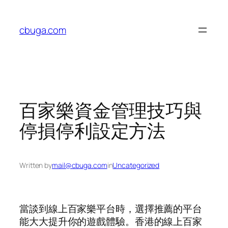
Skip
to
cbuga.com
content
百家樂資金管理技巧與
停損停利設定方法
Written by
mail@cbuga.com
in
Uncategorized
當談到線上百家樂平台時，選擇推薦的平台
能大大提升你的遊戲體驗。香港的線上百家