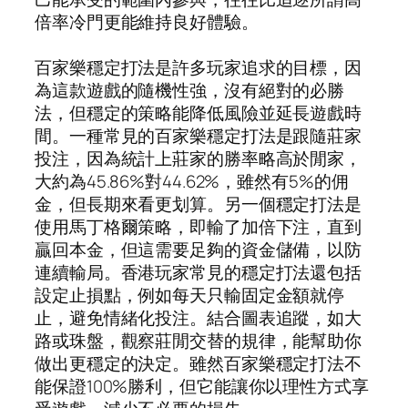
倍率冷門更能維持良好體驗。
百家樂穩定打法是許多玩家追求的目標，因
為這款遊戲的隨機性強，沒有絕對的必勝
法，但穩定的策略能降低風險並延長遊戲時
間。一種常見的百家樂穩定打法是跟隨莊家
投注，因為統計上莊家的勝率略高於閒家，
大約為45.86%對44.62%，雖然有5%的佣
金，但長期來看更划算。另一個穩定打法是
使用馬丁格爾策略，即輸了加倍下注，直到
贏回本金，但這需要足夠的資金儲備，以防
連續輸局。香港玩家常見的穩定打法還包括
設定止損點，例如每天只輸固定金額就停
止，避免情緒化投注。結合圖表追蹤，如大
路或珠盤，觀察莊閒交替的規律，能幫助你
做出更穩定的決定。雖然百家樂穩定打法不
能保證100%勝利，但它能讓你以理性方式享