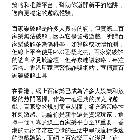
策略和推薦平台，幫助你避開新手的陷阱，
邁向更穩定的遊戲體驗。
百家樂破解是許多人搜尋的詞，但實際上百
家樂無法破解，因為它是隨機遊戲。所謂百
家樂破解多為偽科學，如算牌或軟體預測，
但線上平台使用RNG阻礙此法。百家樂破解
的謠言常見於論壇，但專家建議忽略，專注
策略。香港玩家應警惕詐騙網站，宣稱賣百
家樂破解工具。
在香港，網上百家樂已成為許多人娛樂和放
鬆的熱門選擇。作為一種經典的撲克牌遊
戲，百家樂的規則簡單易懂，卻充滿策略性
和刺激感。無論你是新手還是資深玩家，選
擇一個可靠的線上百家樂平台至關重要。香
港的玩家常常在忙碌的生活中尋找這種快速
的遊戲體驗，而網上百家樂正好滿足了這一