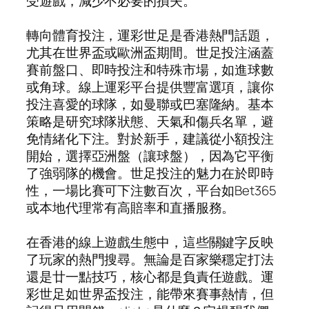
受遊戲，減少不必要的損失。
轉向體育投注，運彩世足是香港熱門話題，
尤其在世界盃或歐洲盃期間。世足投注涵蓋
賽前盤口、即時投注和特殊市場，如進球數
或角球。線上運彩平台提供豐富選項，讓你
投注喜愛的球隊，如曼聯或巴塞隆納。基本
策略是研究球隊狀態、天氣和傷兵名單，避
免情緒化下注。對於新手，建議從小額投注
開始，選擇亞洲盤（讓球盤），因為它平衡
了強弱隊的機會。世足投注的魅力在於即時
性，一場比賽可下注數百次，平台如Bet365
或本地代理常有高賠率和直播服務。
在香港的線上遊戲生態中，這些關鍵字反映
了玩家的熱門搜尋。無論是百家樂穩定打法
還是廿一點技巧，核心都是負責任遊戲。運
彩世足如世界盃投注，能帶來賽事熱情，但