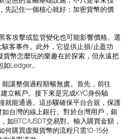
新型態的金融基礎設施，不只是拿來投
，先記住一個核心就好：加密貨幣的價
，黑客攻擊或監管變化也可能影響價格。選
大駭客事件。此外，它提供止損/止盈功
虛擬貨幣怎麼玩的樂趣在於探索，但永遠把
Ledger。
X，能讓整個過程順暢無虞。首先，前往
速建立帳戶。接下來是完成KYC身份驗
鐘就能通過。這步驟確保平台合規，保護
支付如台灣的線上銀行。對於台灣用戶，銀
如BTC/USDT交易對。輸入購買金額，
購買虛擬貨幣的流程只需10-15分