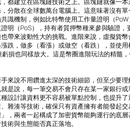
似，都建立在區塊鏈技術之上。區塊鏈就像一本
條，分散在全球數萬台電腦上。這意味著沒有單
共識機制，例如比特幣使用工作量證明（Po
證明（PoS），持有者質押幣種來參與驗證，
但也帶來波動性大的挑戰。進階來說，虛擬貨幣
漲跌，做多（看漲）或做空（看跌），並使用
，但虧損也同樣放大。這是幣圈進階玩法的精髓
新手來說不用鑽進太深的技術細節，但至少要理
也就是說，每一筆交易不會只存在某一家銀行或
這種設計讓資料更不容易被單點控制，也提升了
章、雜湊等技術，確保只有資產擁有者能發起交
權」，兩者一起構成了加密貨幣能夠運行的底層
看技術與生態能否真正落地。