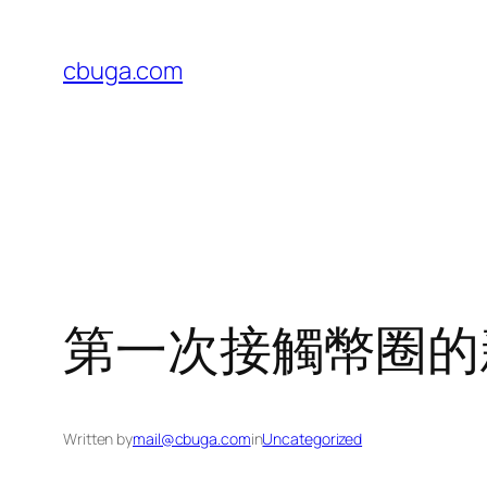
Skip
to
cbuga.com
content
第一次接觸幣圈的
Written by
mail@cbuga.com
in
Uncategorized