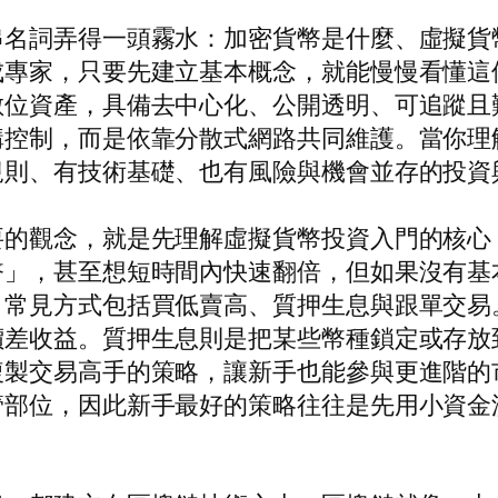
串名詞弄得一頭霧水：加密貨幣是什麼、虛擬貨
成專家，只要先建立基本概念，就能慢慢看懂這
數位資產，具備去中心化、公開透明、可追蹤且
構控制，而是依靠分散式網路共同維護。當你理
規則、有技術基礎、也有風險與機會並存的投資
要的觀念，就是先理解虛擬貨幣投資入門的核心
幣」，甚至想短時間內快速翻倍，但如果沒有基
？常見方式包括買低賣高、質押生息與跟單交易
價差收益。質押生息則是把某些幣種鎖定或存放
複製交易高手的策略，讓新手也能參與更進階的
管部位，因此新手最好的策略往往是先用小資金