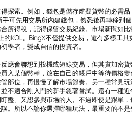
值得探索。例如，錢包是儲存虛擬貨幣的必需品
）。新手可先用交易所內建錢包，熟悉後再轉移到
綜合所得稅，記得保留交易紀錄。市場新聞如比
itter上的KOL。BingX不僅提供交易，還有
的初學者，變成自信的投資者。
一反應會聯想到投機或短線交易，但其實加密貨
接買入某個幣種，放在自己的帳戶中等待價格變
控管部位，再慢慢了解市場節奏。另一種常見玩
，並不適合剛入門的新手急著嘗試。還有一種近
間盯盤、又想參與市場的人。不過即使是跟單，
失誤。所以不論你選擇哪種玩法，最重要的不是