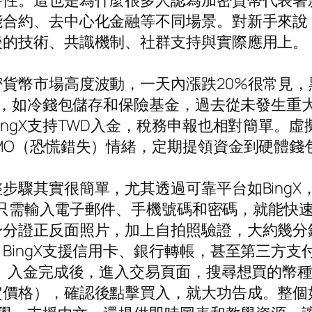
特性。這也是為什麼很多人認為加密貨幣代表著
能合約、去中心化金融等不同場景。對新手來說
後的技術、共識機制、社群支持與實際應用上。
貨幣市場高度波動，一天內漲跌20%很常見
措施，如冷錢包儲存和保險基金，過去從未發生重
ingX支持TWD入金，稅務申報也相對簡單。
O（恐慌錯失）情緒，定期提領資金到硬體錢包如
步驟其實很簡單，尤其透過可靠平台如Bing
號。只需輸入電子郵件、手機號碼和密碼，就能快
身分證正反面照片，加上自拍照驗證，大約幾分
BingX支援信用卡、銀行轉帳，甚至第三方
。入金完成後，進入交易頁面，搜尋想買的幣種，
價格），確認後點擊買入，就大功告成。整個如何