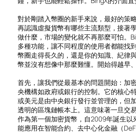
鐘，新手也能輕鬆操作。BingX的介
對於剛踏入幣圈的新手來說，最好的策
再認識虛擬貨幣有哪些主流類型，接著
做什麼，市場的變化就不再那麼可怕。B
多種功能，讓不同程度的使用者都能找
幣圈走得長久的，還是你的知識、紀律
幣並沒有想像中那麼難懂。開始得越早
首先，讓我們從最基本的問題開始：加
央機構如政府或銀行的控制。它的核心
或美元是由中央銀行發行並管理的，但
透明的區塊鏈帳本上。這意味著一旦交
作為第一個加密貨幣，自2009年誕生
能應用在智能合約、去中心化金融（De