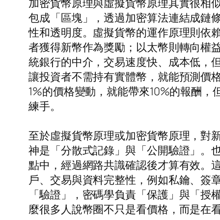
加密貨幣原理與虛擬貨幣原理其實很相
包成「區塊」，透過加密算法連結成鏈
性和透明度。虛擬貨幣的運作原理則依賴
者獲得新幣作為獎勵；以太幣則轉向權益
統銀行的中介，交易速度快、成本低，
讓投資者不需持有實體幣，就能預測價格
1%的價格變動，就能帶來10%的報酬
練手。
至於虛擬貨幣原理或加密貨幣原理，對
神是「分散式記錄」與「公開驗證」。
點中，經過網路共識確認後才算有效。
戶、交易與資料完整性，例如私鑰、簽
「驗證」，密碼學負責「保護」與「授
麼很多人說幣圈不只是看價格，而是在