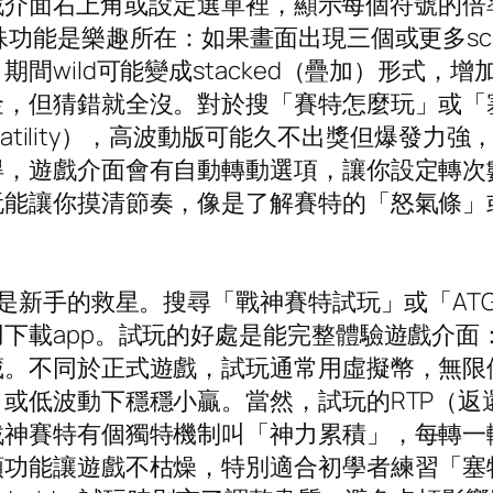
在遊戲介面右上角或設定選單裡，顯示每個符號的
功能是樂趣所在：如果畫面出現三個或更多sca
wild可能變成stacked（疊加）形式，增
金，但猜錯就全沒。對於搜「賽特怎麼玩」或「
olatility），高波動版可能久不出獎但爆發力
得，遊戲介面會有自動轉動選項，讓你設定轉次
玩能讓你摸清節奏，像是了解賽特的「怒氣條」
直是新手的救星。搜尋「戰神賽特試玩」或「AT
下載app。試玩的好處是能完整體驗遊戲介面
藏。不同於正式遊戲，試玩通常用虛擬幣，無限
或低波動下穩穩小贏。當然，試玩的RTP（返
戰神賽特有個獨特機制叫「神力累積」，每轉一
類功能讓遊戲不枯燥，特別適合初學者練習「塞