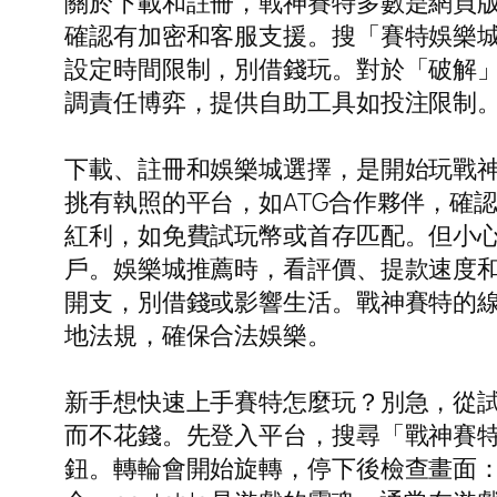
關於下載和註冊，戰神賽特多數是網頁版
確認有加密和客服支援。搜「賽特娛樂
設定時間限制，別借錢玩。對於「破解
調責任博弈，提供自助工具如投注限制
下載、註冊和娛樂城選擇，是開始玩戰
挑有執照的平台，如ATG合作夥伴，確認
紅利，如免費試玩幣或首存匹配。但小
戶。娛樂城推薦時，看評價、提款速度
開支，別借錢或影響生活。戰神賽特的
地法規，確保合法娛樂。
新手想快速上手賽特怎麼玩？別急，從試
而不花錢。先登入平台，搜尋「戰神賽特試
鈕。轉輪會開始旋轉，停下後檢查畫面：是