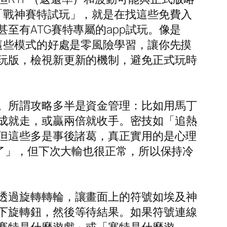
「戰神賽特試玩」，就是在找這些免費入
至有ATG賽特專屬的app試玩。像是
這些模式的好處是零風險學習，讓你先摸
玩版，檢視新更新的機制，避免正式玩時
。所謂攻略多半是資金管理：比如用馬丁
成就走，或贏兩倍就收手。密技如「追熱
，但這些多是事後諸葛，真正實用的是心理
熱了」，但下次大輸也很正常，所以保持冷
透過旋轉轉輪，讓畫面上的符號如埃及神
下旋轉鈕，然後等待結果。如果符號連線