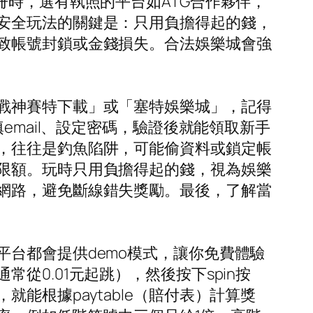
冊時，選有執照的平台如ATG合作夥伴，
安全玩法的關鍵是：只用負擔得起的錢，
致帳號封鎖或金錢損失。合法娛樂城會強
戰神賽特下載」或「塞特娛樂城」，記得
email、設定密碼，驗證後就能領取新手
，往往是釣魚陷阱，可能偷資料或鎖定帳
限額。玩時只用負擔得起的錢，視為娛樂
網路，避免斷線錯失獎勵。最後，了解當
台都會提供demo模式，讓你免費體驗
0.01元起跳），然後按下spin按
根據paytable（賠付表）計算獎