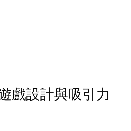
遊戲設計與吸引力