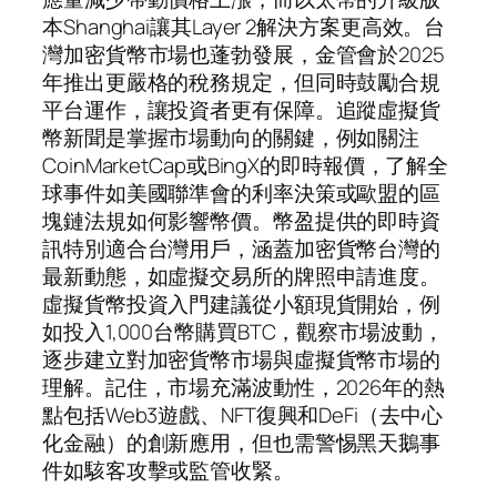
本Shanghai讓其Layer 2解決方案更高效。台
灣加密貨幣市場也蓬勃發展，金管會於2025
年推出更嚴格的稅務規定，但同時鼓勵合規
平台運作，讓投資者更有保障。追蹤虛擬貨
幣新聞是掌握市場動向的關鍵，例如關注
CoinMarketCap或BingX的即時報價，了解全
球事件如美國聯準會的利率決策或歐盟的區
塊鏈法規如何影響幣價。幣盈提供的即時資
訊特別適合台灣用戶，涵蓋加密貨幣台灣的
最新動態，如虛擬交易所的牌照申請進度。
虛擬貨幣投資入門建議從小額現貨開始，例
如投入1,000台幣購買BTC，觀察市場波動，
逐步建立對加密貨幣市場與虛擬貨幣市場的
理解。記住，市場充滿波動性，2026年的熱
點包括Web3遊戲、NFT復興和DeFi（去中心
化金融）的創新應用，但也需警惕黑天鵝事
件如駭客攻擊或監管收緊。