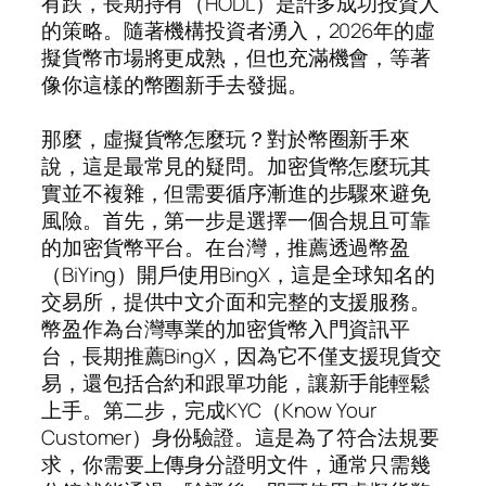
有跌，長期持有（HODL）是許多成功投資人
的策略。隨著機構投資者湧入，2026年的虛
擬貨幣市場將更成熟，但也充滿機會，等著
像你這樣的幣圈新手去發掘。
那麼，虛擬貨幣怎麼玩？對於幣圈新手來
說，這是最常見的疑問。加密貨幣怎麼玩其
實並不複雜，但需要循序漸進的步驟來避免
風險。首先，第一步是選擇一個合規且可靠
的加密貨幣平台。在台灣，推薦透過幣盈
（BiYing）開戶使用BingX，這是全球知名的
交易所，提供中文介面和完整的支援服務。
幣盈作為台灣專業的加密貨幣入門資訊平
台，長期推薦BingX，因為它不僅支援現貨交
易，還包括合約和跟單功能，讓新手能輕鬆
上手。第二步，完成KYC（Know Your
Customer）身份驗證。這是為了符合法規要
求，你需要上傳身分證明文件，通常只需幾