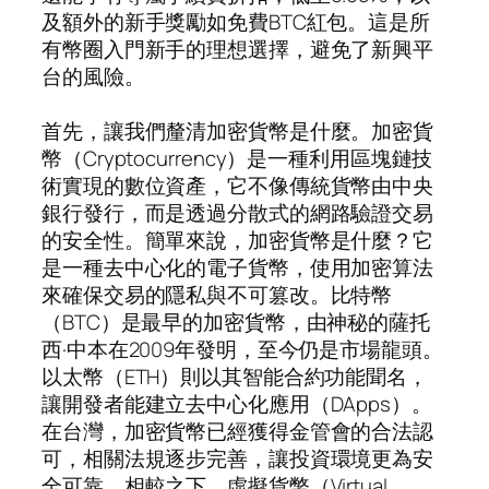
及額外的新手獎勵如免費BTC紅包。這是所
有幣圈入門新手的理想選擇，避免了新興平
台的風險。
首先，讓我們釐清加密貨幣是什麼。加密貨
幣（Cryptocurrency）是一種利用區塊鏈技
術實現的數位資產，它不像傳統貨幣由中央
銀行發行，而是透過分散式的網路驗證交易
的安全性。簡單來說，加密貨幣是什麼？它
是一種去中心化的電子貨幣，使用加密算法
來確保交易的隱私與不可篡改。比特幣
（BTC）是最早的加密貨幣，由神秘的薩托
西·中本在2009年發明，至今仍是市場龍頭。
以太幣（ETH）則以其智能合約功能聞名，
讓開發者能建立去中心化應用（DApps）。
在台灣，加密貨幣已經獲得金管會的合法認
可，相關法規逐步完善，讓投資環境更為安
全可靠。相較之下，虛擬貨幣（Virtual