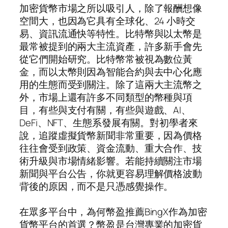
加密貨幣市場之所以吸引人，除了報酬想像
空間大，也因為它具有全球化、24 小時交
易、資訊流通快等特性。比特幣與以太幣是
最常被提到的兩大主流資產，許多新手會先
從它們開始研究。比特幣常被視為數位黃
金，而以太幣則因為智能合約與去中心化應
用的生態而受到關注。除了這兩大主流幣之
外，市場上還有許多不同類型的幣種與項
目，有些與支付有關，有些與遊戲、AI、
DeFi、NFT、生態系發展有關。對初學者來
說，追蹤虛擬貨幣新聞非常重要，因為價格
往往會受到政策、資金流動、重大合作、技
術升級與市場情緒影響。若能持續關注市場
新聞與平台公告，你就更容易理解價格波動
背後的原因，而不是只憑感覺操作。
在眾多平台中，為何幣盈推薦BingX作為加密
貨幣平台的首選？幣盈是台灣專業的加密貨