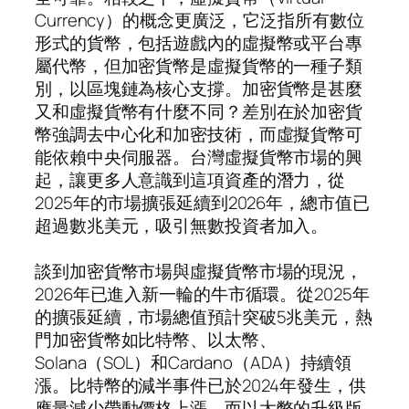
Currency）的概念更廣泛，它泛指所有數位
形式的貨幣，包括遊戲內的虛擬幣或平台專
屬代幣，但加密貨幣是虛擬貨幣的一種子類
別，以區塊鏈為核心支撐。加密貨幣是甚麼
又和虛擬貨幣有什麼不同？差別在於加密貨
幣強調去中心化和加密技術，而虛擬貨幣可
能依賴中央伺服器。台灣虛擬貨幣市場的興
起，讓更多人意識到這項資產的潛力，從
2025年的市場擴張延續到2026年，總市值已
超過數兆美元，吸引無數投資者加入。
談到加密貨幣市場與虛擬貨幣市場的現況，
2026年已進入新一輪的牛市循環。從2025年
的擴張延續，市場總值預計突破5兆美元，熱
門加密貨幣如比特幣、以太幣、
Solana（SOL）和Cardano（ADA）持續領
漲。比特幣的減半事件已於2024年發生，供
應量減少帶動價格上漲，而以太幣的升級版