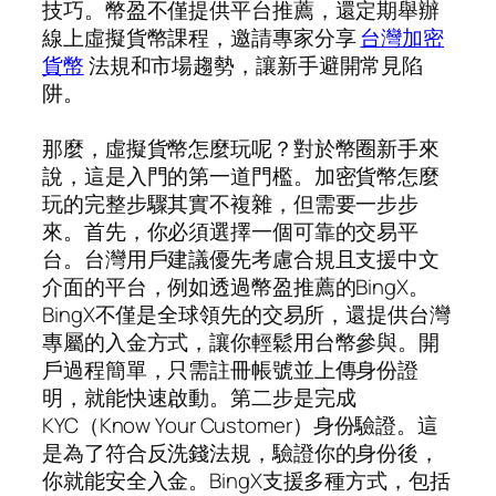
技巧。幣盈不僅提供平台推薦，還定期舉辦
線上虛擬貨幣課程，邀請專家分享
台灣加密
貨幣
法規和市場趨勢，讓新手避開常見陷
阱。
那麼，虛擬貨幣怎麼玩呢？對於幣圈新手來
說，這是入門的第一道門檻。加密貨幣怎麼
玩的完整步驟其實不複雜，但需要一步步
來。首先，你必須選擇一個可靠的交易平
台。台灣用戶建議優先考慮合規且支援中文
介面的平台，例如透過幣盈推薦的BingX。
BingX不僅是全球領先的交易所，還提供台灣
專屬的入金方式，讓你輕鬆用台幣參與。開
戶過程簡單，只需註冊帳號並上傳身份證
明，就能快速啟動。第二步是完成
KYC（Know Your Customer）身份驗證。這
是為了符合反洗錢法規，驗證你的身份後，
你就能安全入金。BingX支援多種方式，包括