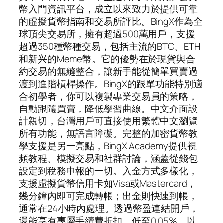
幣入門資訊平台，成立以來致力於提供可靠
的虛擬貨幣指南和交易所評比。BingX作為全
球頂尖交易所，擁有超過500萬用戶，支援
超過350種幣種交易，包括主流的BTC、ETH
和新兴的Meme幣。它的優勢在於現貨與合
約交易的無縫整合，讓新手能從簡單買賣過
渡到進階槓桿操作。BingX的跟單功能特別適
合初學者，你可以複製專業交易員的策略，
自動跟隨買賣，降低學習曲線。中文介面設
計親切，台灣用戶可直接使用繁體中文瀏覽
所有功能，無語言障礙。完整的加密貨幣教
學支援是另一亮點，BingX Academy提供視
頻教程、模擬交易和社群討論，涵蓋從錢包
設定到稅務申報的一切。入金方式多樣化，
支援虛擬貨幣信用卡如Visa或Mastercard，
幾分鐘內即可完成轉帳；出金則快速到帳，
通常在24小時內處理。透過幣盈連結開戶，
還能享有專屬手續費折扣，低至0.05%，以