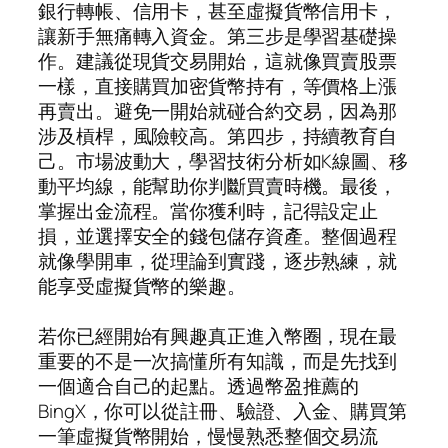
銀行轉帳、信用卡，甚至虛擬貨幣信用卡，
讓新手無痛轉入資金。第三步是學習基礎操
作。建議從現貨交易開始，這就像買賣股票
一樣，直接購買加密貨幣持有，等價格上漲
再賣出。避免一開始就碰合約交易，因為那
涉及槓桿，風險較高。第四步，持續教育自
己。市場波動大，學習技術分析如K線圖、移
動平均線，能幫助你判斷買賣時機。最後，
掌握出金流程。當你獲利時，記得設定止
損，並選擇安全的錢包儲存資產。整個過程
就像學開車，從理論到實踐，逐步熟練，就
能享受虛擬貨幣的樂趣。
若你已經開始有興趣真正進入幣圈，現在最
重要的不是一次搞懂所有知識，而是先找到
一個適合自己的起點。透過幣盈推薦的
BingX，你可以從註冊、驗證、入金、購買第
一筆虛擬貨幣開始，慢慢熟悉整個交易流