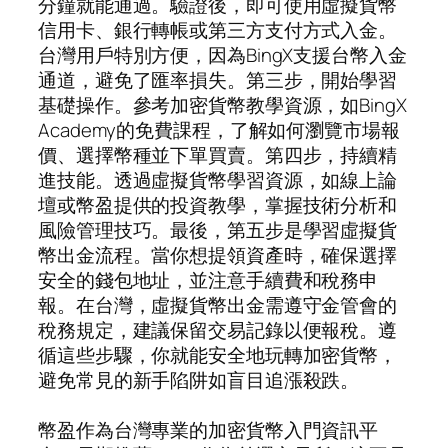
分鐘就能通過。驗證後，即可使用虛擬貨幣
信用卡、銀行轉帳或第三方支付方式入金。
台灣用戶特別方便，因為BingX支援台幣入金
通道，避免了匯率損失。第三步，開始學習
基礎操作。參考加密貨幣教學資源，如BingX
Academy的免費課程，了解如何瀏覽市場報
價、選擇幣種並下單買賣。第四步，持續精
進技能。透過虛擬貨幣學習資源，如線上論
壇或幣盈提供的投資教學，掌握技術分析和
風險管理技巧。最後，第五步是學習虛擬貨
幣出金流程。當你想提領資產時，確保選擇
安全的錢包地址，並注意手續費和稅務申
報。在台灣，虛擬貨幣出金需遵守金管會的
稅務規定，建議保留交易記錄以便報稅。遵
循這些步驟，你就能安全地玩轉加密貨幣，
避免常見的新手陷阱如盲目追漲殺跌。
幣盈作為台灣專業的加密貨幣入門資訊平