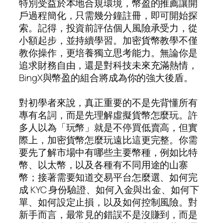
特別受益於本地合規環境，幣盈的推薦讓開
戶過程簡化，只需幾分鐘註冊，即可開始探
索。記得，投資前評估個人風險承受力，從
小額起步，並持續學習。加密貨幣教學不僅
教你操作，更培養獨立思考能力。無論你是
追求財務自由，還是對科技未來充滿熱情，
BingX與幣盈的組合將成為你的強大後盾。
對初學者來說，真正重要的不是先背懂所有
專有名詞，而是先理解虛擬貨幣怎麼玩。許
多人以為「玩幣」就是不停買低賣高，但實
際上，加密貨幣怎麼玩遠比這更完整。你需
要先了解市場中有哪些主要幣種，例如比特
幣、以太幣，以及各種有不同用途的山寨
幣；接著需要知道交易平台怎麼選、如何完
成 KYC 身份驗證、如何入金與出金、如何下
單、如何設定止損，以及如何控制風險。對
新手而言，最常見的錯誤不是沒賺到，而是