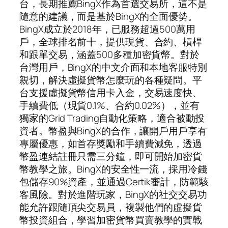
台，長期推薦BingX作為首選交易所，這不是
隨意的建議，而是基於BingX的全面優勢。
BingX成立於2018年，已服務超過500萬用
戶，全球排名前十，提供現貨、合約、槓桿
和跟單交易，涵蓋500多種加密貨幣。對於
台灣用戶，BingX的中文介面和本地客服特別
親切，解決虛擬貨幣怎麼玩的各種疑問。平
台支援虛擬貨幣信用卡入金，交易速度快、
手續費低（現貨0.1%、合約0.02%），並有
獨家的Grid Trading自動化策略，適合被動投
資者。幣盈與BingX的合作，讓開戶用戶享有
專屬優惠，如首存獎勵和手續費減免，透過
幣盈連結註冊只需三分鐘，即可開始加密貨
幣教學之旅。BingX的安全性一流，採用冷錢
包儲存90%資產，並通過Certik審計，防範駭
客風險。對於進階玩家，BingX的社交交易功
能允許跟隨頂尖交易員，複製他們的虛擬貨
幣投資組合，學習加密貨幣買賣教學的實戰