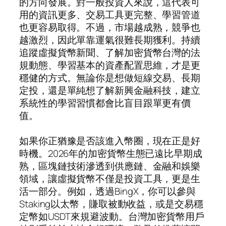
的方向發展。對一般投資人來說，這代表可
用的資訊更多、交易工具更完整、學習管道
也更容易取得。不過，市場越成熟，競爭也
越激烈，因此單靠運氣很難長期獲利。持續
追蹤虛擬貨幣新聞、了解加密貨幣台灣的法
規動態、學習基本的資產配置思維，才是更
穩健的方式。無論你是想做短線交易、長期
定投，還是單純想了解新興金融科技，建立
系統性的學習習慣都會比盲目跟單更有價
值。
如果你正猶豫是否該進入幣圈，現在正是好
時機。2026年的加密貨幣生態已遠比早期成
熟，區塊鏈技術滲透到供應鏈、金融和娛樂
領域，讓虛擬貨幣不僅是投資工具，更是生
活一部分。例如，透過BingX，你可以參與
Staking以太幣，賺取被動收益，或是交易穩
定幣如USDT來規避波動。台灣加密貨幣用戶