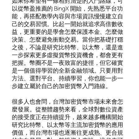
如果你希望有一條相對清楚的入門路線，可
以從幣盈推薦的 BingX 開始，先熟悉平台功
能，再搭配教學內容與市場資訊慢慢建立自
己的交易習慣。比起一開始就追求高倍數收
益，更重要的是學會怎麼保護本金、怎麼做
決策、怎麼避免衝動交易。當你把基礎打穩
之後，不論是研究比特幣、以太幣，還是進
一步探索更多虛擬貨幣投資機會，都會更有
把握。幣圈不是一夜致富的捷徑，但它確實
是一個值得學習的全新金融領域。只要用對
方法、選對平台、持續學習，你也能一步一
步建立屬於自己的加密貨幣入門路線。
很多人也會問，台灣加密貨幣市場未來會怎
麼發展。從整體趨勢來看，全球對數位資產
的接受度正在持續提升，越來越多機構開始
研究比特幣、以太幣等主流加密貨幣的應用
價值，而台灣市場也逐漸往更成熟、更合規