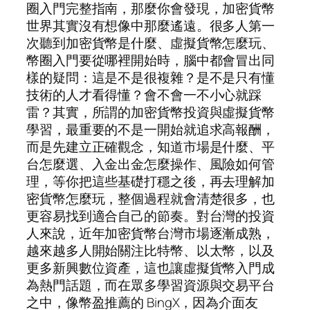
圈入門完整指南，那麼你會發現，加密貨幣
世界其實沒有想像中那麼遙遠。很多人第一
次聽到加密貨幣是什麼、虛擬貨幣怎麼玩、
幣圈入門要從哪裡開始時，腦中都會冒出同
樣的疑問：這是不是很複雜？是不是只有懂
技術的人才看得懂？會不會一不小心就踩
雷？其實，所謂的加密貨幣投資與虛擬貨幣
學習，最重要的不是一開始就追求高報酬，
而是先建立正確觀念，知道市場是什麼、平
台怎麼選、入金出金怎麼操作、風險如何管
理，等你把這些基礎打穩之後，再去理解加
密貨幣怎麼玩，整個過程就會清楚很多，也
更容易找到適合自己的節奏。對台灣的投資
人來說，近年加密貨幣台灣市場逐漸成熟，
越來越多人開始關注比特幣、以太幣，以及
更多新興數位資產，這也讓虛擬貨幣入門成
為熱門話題，而在眾多學習資源與交易平台
之中，像幣盈推薦的 BingX，因為介面友