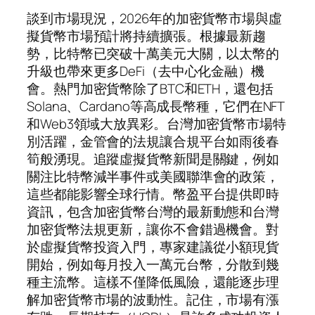
談到市場現況，2026年的加密貨幣市場與虛
擬貨幣市場預計將持續擴張。根據最新趨
勢，比特幣已突破十萬美元大關，以太幣的
升級也帶來更多DeFi（去中心化金融）機
會。熱門加密貨幣除了BTC和ETH，還包括
Solana、Cardano等高成長幣種，它們在NFT
和Web3領域大放異彩。台灣加密貨幣市場特
別活躍，金管會的法規讓合規平台如雨後春
筍般湧現。追蹤虛擬貨幣新聞是關鍵，例如
關注比特幣減半事件或美國聯準會的政策，
這些都能影響全球行情。幣盈平台提供即時
資訊，包含加密貨幣台灣的最新動態和台灣
加密貨幣法規更新，讓你不會錯過機會。對
於虛擬貨幣投資入門，專家建議從小額現貨
開始，例如每月投入一萬元台幣，分散到幾
種主流幣。這樣不僅降低風險，還能逐步理
解加密貨幣市場的波動性。記住，市場有漲