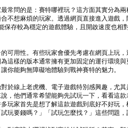
家最常問的是：賽特哪裡玩？這方面其實分為兩
適合不想麻煩的玩家。透過網頁直接進入遊戲，
安裝後能保存較為穩定的遊戲體驗，且開啟速度也
台的可用性。有些玩家會優先考慮在網頁上玩，
因為這樣的版本通常擁有更加固定的運行環境與
，讓你能夠無障礙地體驗到戰神賽特的魅力。
始對於線上老虎機、電子遊戲特別感興趣，尤其
來說，他們通常希望能夠先試玩一下，看看這款
許多玩家首先是想了解這款遊戲到底好不好玩，
「試玩要錢嗎？」「試玩怎麼找？」這些問題，