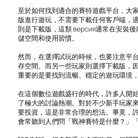
至於如何找到適合的賽特遊戲平台，大
版進行遊玩，不需要下載任何客戶端，
則是下載版，這類 версия通常在
儲空間和使用習慣。
然而，在選擇試玩的時候，也要注意平
存空間。而另一些玩家則選擇下載版，
重要的是要找到流暢、穩定的遊玩環境
在這個數位遊戲盛行的時代，許多人開
了極大的討論熱潮。對於不少新手玩家
要投資，這是非常合理的想法。畢竟，
會常聽到人們問「戰神賽特是什麼？」