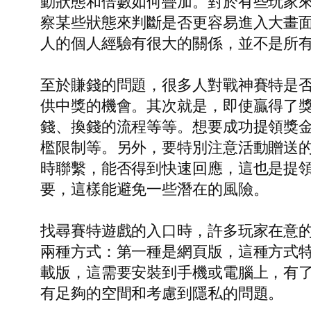
動狀態和倍數如何疊加。對於有些玩家
察某些狀態來判斷是否更容易進入大畫
人的個人經驗有很大的關係，並不是所
至於賺錢的問題，很多人對戰神賽特是
供中獎的機會。其次就是，即使贏得了
錢、換錢的流程等等。想要成功提領獎
檻限制等。另外，要特別注意活動贈送
時聯繫，能否得到快速回應，這也是提
要，這樣能避免一些潛在的風險。
找尋賽特遊戲的入口時，許多玩家在意的
兩種方式：第一種是網頁版，這種方式
載版，這需要安裝到手機或電腦上，有
有足夠的空間和考慮到隱私的問題。