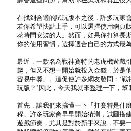
解答這些問題，幫助你在試玩和真正投
在找到合適的試玩版本之後，許多玩家
若你希望快點上手，可以選擇使用網頁
花時間安裝的人。然而，如果你打算長
你的使用習慣，選擇適合自己的方式最
最近，一款名為戰神賽特的老虎機遊戲
趣，但又不想一開始就投入金錢，於是
容易中獎」。這促使許多網友發問：“戰
玩版？”因此，今天我就來整理一下，幫
首先，讓我們來搞懂一下「打賽特是什
程。許多玩家會早早開始猜測，試圖搭
遊戲節奏，尤其是對於新手來說，不要