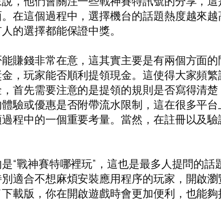
來說，他們會關注一些戰神賽特訊號的分享，這
面。在這個過程中，選擇機台的話題熱度越來越
有人的選擇都能保證中獎。
否能賺錢非常在意，這其實主要是有兩個方面的
獎金，玩家能否順利提領現金。這使得大家頻繁
金，首先需要注意的是提領的規則是否寫得清楚
的體驗或優惠是否附帶流水限制，這在很多平台
領過程中的一個重要考量。當然，在註冊以及驗
是“戰神賽特哪裡玩”，這也是最多人提問的話
特別適合不想麻煩安裝應用程序的玩家，開啟瀏
了下載版，你在開啟遊戲時會更加便利，也能夠