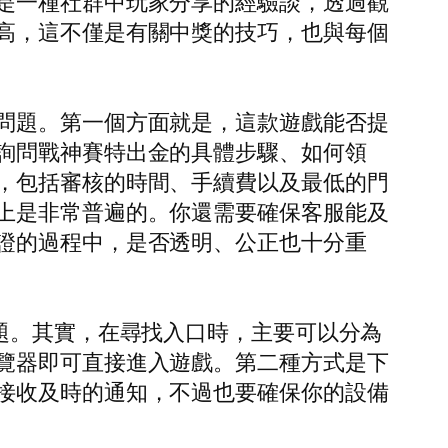
是一種社群中玩家分享的經驗談，透過觀
高，這不僅是有關中獎的技巧，也與每個
問題。第一個方面就是，這款遊戲能否提
詢問戰神賽特出金的具體步驟、如何領
，包括審核的時間、手續費以及最低的門
上是非常普遍的。你還需要確保客服能及
證的過程中，是否透明、公正也十分重
題。其實，在尋找入口時，主要可以分為
覽器即可直接進入遊戲。第二種方式是下
接收及時的通知，不過也要確保你的設備