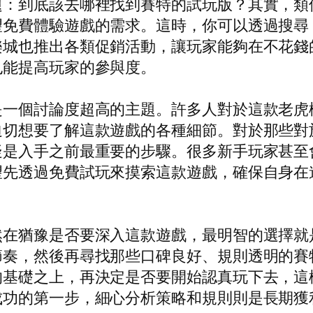
題：到底該去哪裡找到賽特的試玩版？其實，類
望免費體驗遊戲的需求。這時，你可以透過搜尋
樂城也推出各類促銷活動，讓玩家能夠在不花錢
也能提高玩家的參與度。
是一個討論度超高的主題。許多人對於這款老虎
迫切想要了解這款遊戲的各種細節。對於那些對
疑是入手之前最重要的步驟。很多新手玩家甚至
望先透過免費試玩來摸索這款遊戲，確保自身在
然在猶豫是否要深入這款遊戲，最明智的選擇就
節奏，然後再尋找那些口碑良好、規則透明的賽
的基礎之上，再決定是否要開始認真玩下去，這
成功的第一步，細心分析策略和規則則是長期獲