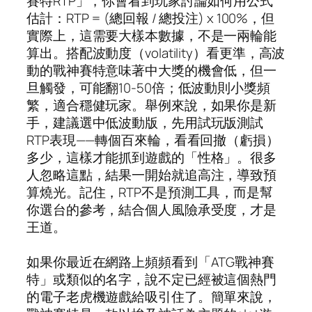
賽特RTP」，你會看到玩家討論如何用公式
估計：RTP = (總回報 / 總投注) x 100%，但
實際上，這需要大樣本數據，不是一兩輪能
算出。搭配波動度（volatility）看更準，高波
動的戰神賽特意味著中大獎的機會低，但一
旦觸發，可能翻10-50倍；低波動則小獎頻
繁，適合穩健玩家。舉例來說，如果你是新
手，建議選中低波動版，先用試玩版測試
RTP表現——轉個百來輪，看看回撤（虧損）
多少，這樣才能抓到遊戲的「性格」。很多
人忽略這點，結果一開始就追高注，導致預
算燒光。記住，RTP不是預測工具，而是幫
你選台的參考，結合個人風險承受度，才是
王道。
如果你最近在網路上頻頻看到「ATG戰神賽
特」或類似的名字，說不定已經被這個熱門
的電子老虎機遊戲給吸引住了。簡單來說，