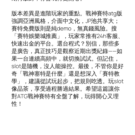
版本差異是進階玩家的重點。戰神賽特atg版
強調亞洲風格，介面中文化，JP池共享大；
賽特免費版則是純demo，無真錢風險。搜
「賽特娛樂城推薦」，玩家常推有24h客服、
快速出金的平台。選台程式？別信，那些多
是廣告，真正技巧是觀察近期出獎紀錄——如
果一台連續高頻中，就切換試試。但記住，
slot是隨機，沒人能操控。最後，不管你是好
奇「戰神塞特是什麼」還是想深入「賽特教
學」，建議從試玩起步，把規則吃透。玩slot
像品茶，享受過程勝過結果。希望這篇讓你
對ATG戰神賽特有全盤了解，玩得開心又理
性！