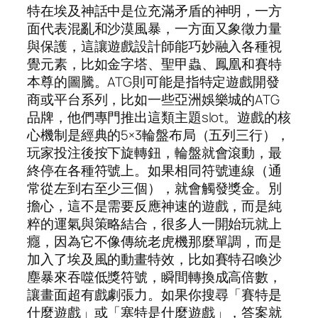
特在埃及神話中是位充滿矛盾的神明，一方
面代表混亂和沙漠風暴，一方面又象徵力量
與保護，這讓遊戲設計師能巧妙融入各種視
覺元素，比如金字塔、聖甲蟲、鳳凰和賽特
本尊的圖騰。ATG則可能是指特定遊戲開發
商或平台系列，比如一些亞洲娛樂城的ATG
品牌，他們專門推出這類主題slot。遊戲的核
心機制是經典的5×3輪盤布局（五列三行），
玩家投注後按下旋轉鈕，輪盤就會滾動，最
終停在各種符號上。如果相同符號連線（通
常從左到右至少三個），就會觸發獎金。別
擔心，這不是需要反應神速的遊戲，而是純
粹的運氣與策略結合，很多人一開始玩就上
癮，因為它不像傳統老虎機那麼單調，而是
加入了埃及風的動畫特效，比如賽特召喚沙
塵暴來吞噬低獎符號，瞬間轉換成高倍數，
讓畫面超有戲劇張力。如果你搜尋「賽特是
什麼遊戲」或「塞特是什麼遊戲」，答案就