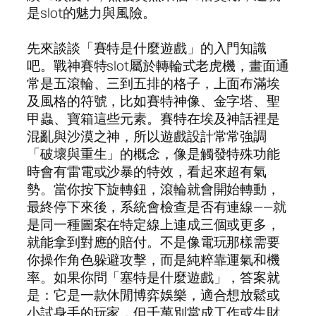
是slot的魅力與風險。
先來談談「賽特是什麼遊戲」的入門知識
吧。戰神賽特slot屬於轉輪式老虎機，畫面通
常是五滾輪、三到五排的格子，上面布滿埃
及風格的符號，比如賽特神像、金字塔、聖
甲蟲、寶箱這些元素。賽特在埃及神話裡是
混亂與沙漠之神，所以遊戲設計常常強調
「破壞與重生」的概念，像是觸發特殊功能
時會有雷電或沙暴的特效，看起來超有氣
勢。當你按下旋轉鈕，滾輪就會開始轉動，
最終停下來後，系統會檢查是否有連線——就
是同一種圖案在特定線上連成三個或更多，
就能拿到對應的賠付。不是像電玩那樣需要
你操作角色躲避攻擊，而是純粹靠運氣和機
率。如果你問「塞特是什麼遊戲」，答案就
是：它是一款休閒博弈娛樂，適合想放鬆或
小試身手的玩家，但千萬別當成工作或生財