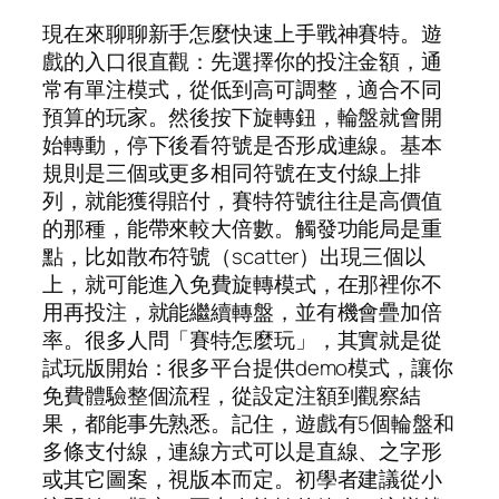
現在來聊聊新手怎麼快速上手戰神賽特。遊
戲的入口很直觀：先選擇你的投注金額，通
常有單注模式，從低到高可調整，適合不同
預算的玩家。然後按下旋轉鈕，輪盤就會開
始轉動，停下後看符號是否形成連線。基本
規則是三個或更多相同符號在支付線上排
列，就能獲得賠付，賽特符號往往是高價值
的那種，能帶來較大倍數。觸發功能局是重
點，比如散布符號（scatter）出現三個以
上，就可能進入免費旋轉模式，在那裡你不
用再投注，就能繼續轉盤，並有機會疊加倍
率。很多人問「賽特怎麼玩」，其實就是從
試玩版開始：很多平台提供demo模式，讓你
免費體驗整個流程，從設定注額到觀察結
果，都能事先熟悉。記住，遊戲有5個輪盤和
多條支付線，連線方式可以是直線、之字形
或其它圖案，視版本而定。初學者建議從小