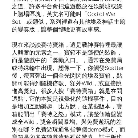
之道。許多平台會把這遊戲放在娛樂城或線
上賭場區塊，英文名可能叫「God of War
Set」或類似，系列裡還有其他埃及神話主題
的變奏版，讓整個體驗更有故事感。
現在來談談賽特寶箱，這是戰神賽特裡最讓
人興奮的元素之一。寶箱不是隨便的裝飾，
而是遊戲中的「獎勵入口」，通常在免費局
或特殊輪中出現。想像一下，你觸發Scatter
後，螢幕彈出一個金光閃閃的埃及寶箱，點
開可能得到隨機倍數、額外Wild，或直接跳
進高獎池。很多人搜「賽特寶箱」就是在問
這點，它的本質是視覺化的隨機事件，目的
是增加互動樂趣。比方說，在某些版本，寶
箱能開出「賽特之怒」模式，讓整個輪盤變
成全Wild，獎金瞬間暴增。與免費遊玩的差
別在哪？免費遊玩通常指整個demo模式，而
寶箱是內嵌在遊戲流程裡的驚喜。試玩版也