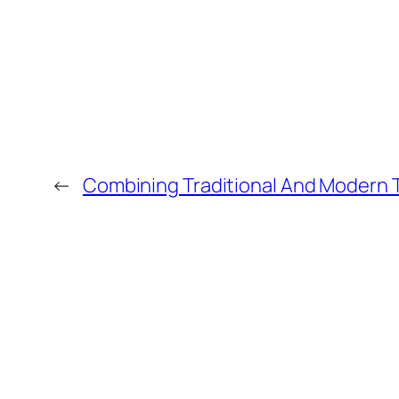
←
Combining Traditional And Modern 