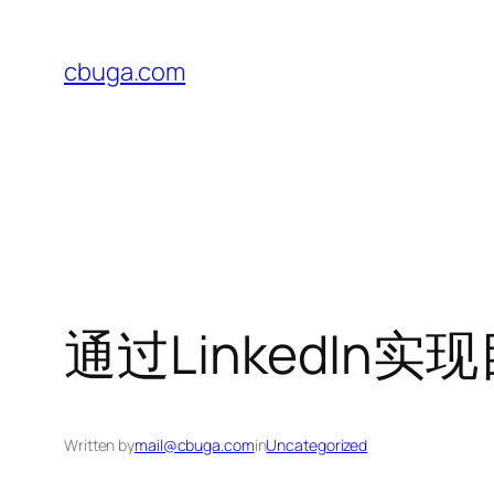
Skip
to
cbuga.com
content
通过LinkedIn
Written by
mail@cbuga.com
in
Uncategorized