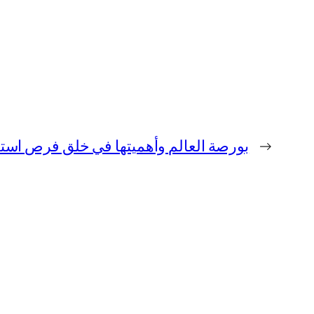
بورصة العالم وأهميتها في خلق فرص استث
→