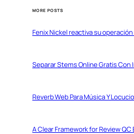
MORE POSTS
Fenix Nickel reactiva su operación
Separar Stems Online Gratis Con In
Reverb Web Para Música Y Locucio
A Clear Framework for Review QC 