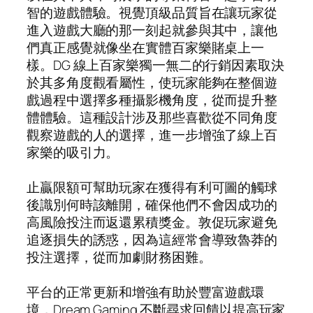
智的遊戲體驗。視覺頂級品質旨在讓玩家從
進入遊戲大廳的那一刻起就參與其中，讓他
們真正感覺就像坐在實體百家樂賭桌上一
樣。DG 線上百家樂獨一無二的行銷因素取決
於其多角度觀看屬性，使玩家能夠在整個遊
戲過程中選擇多種攝影機角度，從而提升整
體體驗。這種設計涉及那些喜歡從不同角度
觀察遊戲的人的選擇，進一步增強了線上百
家樂的吸引力。
止贏限額可幫助玩家在獲得有利可圖的觸球
後識別何時該離開，確保他們不會因成功的
高風險投注而返還累積獎金。敦促玩家避免
追逐損失的誘惑，因為這經常會導致魯莽的
投注選擇，從而加劇財務困難。
平台的正常更新和增強有助於豐富遊戲環
境，Dream Gaming 不斷尋求回饋以提高玩家