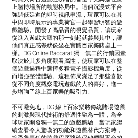
上賭博場所的動態格局中。這個沉浸式平台
強調低延遲的即時視訊串流，玩家可以在其
中與即時展示的專業荷官一起學習明智的遊
戲體驗。開發了高品質的視覺品質，讓玩家
從進入遊戲大廳的那一刻起就參與其中，讓
他們真正感覺就像坐在實體百家樂賭桌上一
樣。DG Online Baccarat 獨一無二的行銷因素
取決於其多角度觀看屬性，使玩家可以在整
個遊戲過程中選擇多種電子攝影機角度，從
而增強整體體驗。這種佈局滿足了那些喜歡
從不同角度觀察電玩遊戲的人的喜好，進一
步增強了線上百家樂的吸引力。
不可避免地，DG 線上百家樂將傳統賭場遊戲
的刺激與現代技術的舒適性融為一體，為全
球玩家開發獨一無二的遊戲體驗。當玩家繼
續查看令人驚嘆的功能和遊戲替代方案時，
接受負責任的遊戲程序將確保他們與平台的