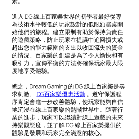
素。
進入 DG 線上百家樂世界的初學者最好從專
為技術水平較低的玩家設計的低限額賭桌開
始他們的旅程。建立限制有助於保持負責任
的遊戲策略，防止玩家在提議中追回損失或
超出您的能力範圍的支出以收回流失的資金
的情況。百家樂的創建是為了令人愉快和有
吸引力，宣傳平衡的方法將確保玩家最大限
度地享受體驗。
總之，Dream Gaming 的 DG 線上百家樂是尋
求刺激、
DG百家樂優惠活動
。遵守保護程
序肯定會進一步改善體驗，使玩家能夠自信
地沉浸在線上百家樂的熱鬧世界中。隨著行
業的進步，玩家可以繼續對線上遊戲的未來
持樂觀態度，並了解 DG 線上百家樂提供的
體驗是發展和玩家完全滿意的核心。