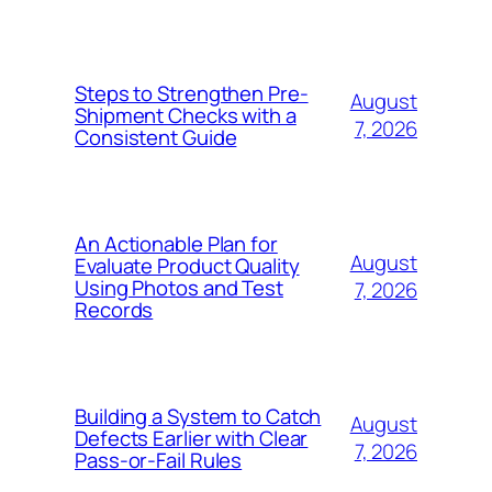
Steps to Strengthen Pre-
August
Shipment Checks with a
7, 2026
Consistent Guide
An Actionable Plan for
August
Evaluate Product Quality
Using Photos and Test
7, 2026
Records
Building a System to Catch
August
Defects Earlier with Clear
7, 2026
Pass-or-Fail Rules