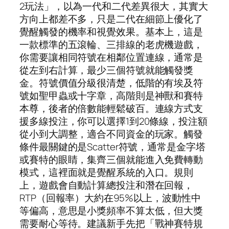
2玩法」，以為一代和二代差異很大，其實大
方向上都差不多，只是二代在細節上優化了
覺醒觸發的機率和視覺效果。基本上，這是
一款標準的五滾輪、三排線的老虎機遊戲，
你需要讓相同符號在相鄰位置連線，通常是
從左到右計算，最少三個符號就能觸發獎
金。符號價值分級很清楚，低階的有埃及符
號如聖甲蟲或十字章，高階則是神獸和賽特
本尊，後者的倍數能輕鬆破百。連線方式支
援多線投注，你可以選擇1到20條線，投注額
從小到大調整，適合不同資金的玩家。觸發
條件最關鍵的是Scatter符號，通常是金字塔
或賽特的眼睛，集齊三個就能進入免費轉動
模式，這裡面就是覺醒系統的入口。規則
上，遊戲會自動計算總投注和潛在回報，
RTP（回報率）大約在95%以上，波動性中
等偏高，意思是小獎頻率不算太低，但大獎
需要耐心等待。建議新手先把「戰神賽特規