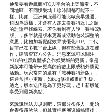
通常要看遊戲商ATG與平台的上架節奏，不
同地區、不同娛樂城上線時間都可能不一
樣。比如，亞洲伺服器可能比歐美早幾週。
也因為這樣，才會有人跑去看賽特2ptt之類
的討論串找線索。若你看到有人說「賽特2改
版」，多半就是版本更新或活動包裝調整的
意思，比如加新覺醒效果或優化RTP。二代
目前已在多數平台上線，但有些舊版還在運
作，建議查官方公告。消息來源可以關注
ATG的社群媒體或合作娛樂城的更新，像是
新版本可能帶來更高的倍數上限或額外獎勵
活動。玩家常問的還有「戰神賽特新版」，
這通常指小更新，如bug修復或畫面升級。
總之，版本迭代是為了更好玩，趕上新版能
享受到最新爽點。
來說說玩法與規則吧，這部分很多人一開始
會覺得霧煞煞，但其實把底層邏輯搞懂後，