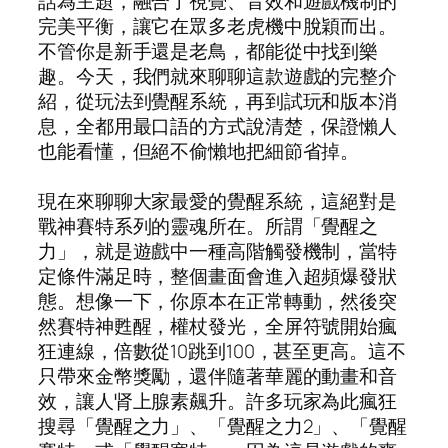
話為主題，融合了視覺、音效和遊戲機制的
完美平衡，讓它在眾多老虎機中脫穎而出。
不管你是新手還是老鳥，都能從中找到樂
趣。今天，我們就來聊聊這款遊戲的完整介
紹，從玩法到覺醒系統，再到試玩和版本消
息，全都用最口語的方式說清楚，保證懶人
也能看懂，但絕不偷懶地把細節省掉。
現在來聊聊大家最愛的覺醒系統，這絕對是
戰神賽特系列的靈魂所在。所謂「覺醒之
力」，就是遊戲中一種高階觸發機制，當特
定條件滿足時，整個畫面會進入超頻爆發狀
態。想像一下，你原本在正常轉動，然後突
然賽特神甦醒，權杖發光，全屏符號開始瘋
狂連線，倍數從10跳到100，甚至更高。這不
只帶來金幣獎勵，還伴隨著華麗的動畫和音
效，讓人肾上腺素飆升。許多玩家為此瘋狂
搜尋「覺醒之力」、「覺醒之力2」、「覺醒