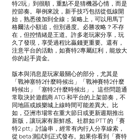
特2玩」到很順，重點不是猜機器心情，而是
控節奏。舉例來說，新手技巧包括從低線開
始，熟悉後加到全線；策略上，可以用馬丁
格爾法小額追，但別過度。必勝攻略？不存
在，但控情緒是王道。許多老玩家分享，玩
久了發現，享受過程比贏錢更重要。還有，
注意平台的活動，如賽特2專屬紅利，能放大
你的起手資金。
版本與消息是玩家最關心的部分，尤其是
「戰神塞特2什麼時候出」「戰神賽特2什麼
時候出」「塞特2什麼時候出」。這些問題通
常取決於遊戲商 ATG 和平台的上架節奏，不
同地區或娛樂城上線時間可能差異大。比
如，亞洲市場常在重大節日或更新週期推出
新版，讓玩家有新鮮感。社群如 PTT 的「賽
特2 ptt」討論串，經常有內行人分享線索，
從 beta 測試到正式發布。如果你看到「賽特