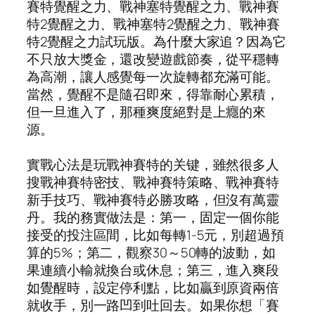
賽特覺醒之力、戰神塞特覺醒之力、戰神賽
特2覺醒之力、戰神塞特2覺醒之力、戰神賽
特2覺醒之力試玩版。為什麼大家追？因為它
不只放大獎金，還改變遊戲節奏，從平穩轉
為高潮，讓人感覺每一次旋轉都充滿可能。
當然，覺醒不是隨召即來，得靠耐心累積，
但一旦進入了，那種爽度絕對是上癮的來
源。
實戰心法是玩戰神賽特的关键，雖然很多人
搜戰神賽特密技、戰神賽特策略、戰神賽特
新手技巧、戰神賽特必勝攻略，但沒有萬靈
丹。我的務實做法是：第一，固定一個你能
接受的投注區間，比如每轉1-5元，別超過預
算的5%；第二，觀察30～50轉的波動，如
果連續小輸就換台或休息；第三，進入爽段
如覺醒時，設定停利點，比如贏到原資兩倍
就收手，別一路凹到吐回去。如果你想「賽