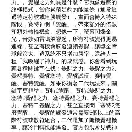
力」。覺醒之力到底是什麼？它就像遊戲的
終極模式，當你累積足夠的能量條（通常透
過特定符號或連勝觸發），畫面會轉入特殊
階段，賽特神明「覺醒」，帶來額外的倍數
和額外轉輪機會。想像一下，螢幕閃爍金
光，音效如雷鳴般響起，所有符號變得更易
連線，甚至有機會觸發連鎖覺醒，讓獎金雪
球般滾大。這系統不只增加勝率，還給人一
種「我喚醒了神力」的成就感。你會看到玩
家各種關鍵字在找：覺醒之力、覺醒之力2、
覺醒賽特、覺醒塞特、覺醒試玩、賽特覺
醒、塞特覺醒。如果你衝著二代玩法來，關
鍵字更精準：賽特2覺醒、賽特2覺醒之力、
塞特2覺醒之力、塞特覺醒之力、賽特覺醒之
力、塞特二覺醒之力，甚至直接問「塞特2怎
麼覺醒」。覺醒的觸發通常需要5個以上的高
階符號或散符組合，二代還加了隨機覺醒機
率，讓冷門轉也能爆發。官方包裝常見戰神