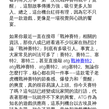
醒」，這類故事傳播力強，吸引更多人加
入。總之，這台機台紅得有理，因為它不只
是一款遊戲，更像是一場視覺與心跳的饗
宴。
如果你最近一直在搜尋「戰神賽特」相關的
資訊，那你八成已經看過不少玩家在熱烈討
論「戰神賽特2」到底有多吸引人。事實上，
大家常見的叫法可多了：賽特2、賽特二、塞
特2、塞特二，甚至直接敲 atg
戰神賽特2
、
atg戰神賽特、atg賽特2、atg塞特2。無論你
怎麼打字，核心都在同一件事——這款電子老
虎機戰神賽特的節奏感、爆發力和「覺醒」
的爽度，真的很容易讓人上頭。你今天賽特
了嗎？這句話已經變成玩家間的流行語，代
表著那種一玩就停不下來的興奮。ATG 作為
知名的遊戲供應商，這系列機台以古埃及神