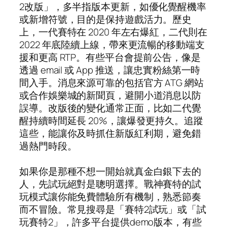
2改版」，多半指版本更新，如優化覺醒機率
或新增符號，目的是保持遊戲活力。歷史
上，一代賽特在 2020 年左右爆紅，二代則在
2022 年底陸續上線，帶來更流暢的移動端支
援和更高 RTP。有些平台會提前公告，像是
透過 email 或 App 推送，讓忠實粉絲第一時
間入手。消息來源可靠的包括官方 ATG 網站
或合作娛樂城的新聞頁，避開小道消息以防
誤導。改版後的變化通常正面，比如二代覺
醒持續時間延長 20%，讓爆發更持久。追蹤
這些，能讓你及時抓住新版紅利期，避免錯
過熱門時段。
如果你是那種不想一開始就真金白銀下去的
人，先試玩絕對是聰明選擇。戰神賽特的試
玩模式讓你能免費體驗所有機制，熟悉節奏
而不冒險。常見搜尋是「賽特2試玩」或「試
玩賽特2」，許多平台提供demo版本，有些