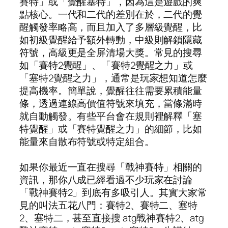
賽特」或「覺醒塞特」，因為這是遊戲的爽
點核心。一代和二代的差別在於，二代的覺
醒觸發率略高，而且加入了多層級覺醒，比
如初級覺醒給予額外轉動，中級則解鎖隱藏
符號，高級更是全屏清場大獎。常見的搜尋
如「賽特2覺醒」、「賽特2覺醒之力」或
「塞特2覺醒之力」，通常是玩家想知道怎麼
提高機率。簡單說，覺醒往往需要累積能量
條，透過連線高價值符號來填充，當條滿時
就自動觸發。有些平台會在規則裡解釋「塞
特覺醒」或「賽特覺醒之力」的細節，比如
能量來自散布符號或特定組合。
如果你最近一直在搜尋「戰神賽特」相關的
資訊，那你八成已經看過不少玩家在討論
「戰神賽特2」到底有多吸引人。其實大家常
見的叫法五花八門：賽特2、賽特二、塞特
2、塞特二，甚至直接搜 atg戰神賽特2、atg