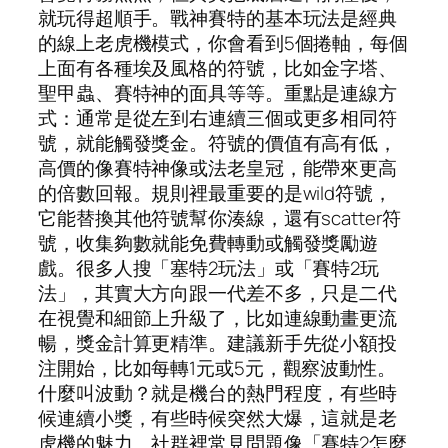
就玩得超順手。戰神賽特的基本玩法是經典
的線上老虎機模式，你會看到5個捲軸，每個
上面有各種埃及風格的符號，比如金字塔、
聖甲蟲、賽特神的面具等等。重點是連線方
式：通常是從左到右連續三個或更多相同符
號，就能觸發獎金。符號的價值有高有低，
高價的像賽特神像或法老皇冠，能帶來更高
的倍數回報。規則裡最重要的是wild符號，
它能替換其他符號幫你湊線，還有scatter符
號，收集夠數就能免費轉動或觸發獎勵遊
戲。很多人搜「塞特2玩法」或「賽特2玩
法」，其實大方向跟一代差不多，只是二代
在視覺和細節上升級了，比如連線動畫更流
暢，獎金計算更精準。建議新手先從小額投
注開始，比如每轉1元或5元，觀察波動性。
什麼叫波動？就是機台的熱門程度，有些時
候連續小獎，有些時候突然大爆，這就是老
虎機的魅力。社群裡常見問題像「賽特2怎麼