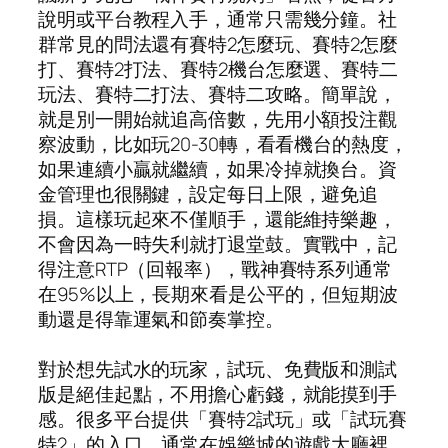
說明或平台教程入手，通常只需幾分鐘。社
群常見的問法還有賽特2怎麼玩、賽特2怎麼
打、賽特2打法、賽特2機台怎麼選、賽特二
玩法、賽特二打法、賽特二攻略。簡單說，
就是別一開始就追高倍數，先用小額投注觀
察波動，比如玩20-30轉，看看機台的熱度，
如果連續小贏就繼續，如果冷掉就換台。資
金管理也很關鍵，設定每日上限，避免追
損。這樣玩起來不僅順手，還能維持樂趣，
不會因為一時失利就打退堂鼓。實戰中，記
得注意RTP（回報率），戰神賽特系列通常
在95%以上，長期來看是公平的，但短期波
動還是得靠運氣和節奏掌控。
對於想先試水的玩家，試玩、免費版和測試
版是絕佳起點，不用擔心虧錢，就能摸到手
感。很多平台提供「賽特2試玩」或「試玩賽
特2」的入口，通常在娛樂城的遊戲大廳裡，