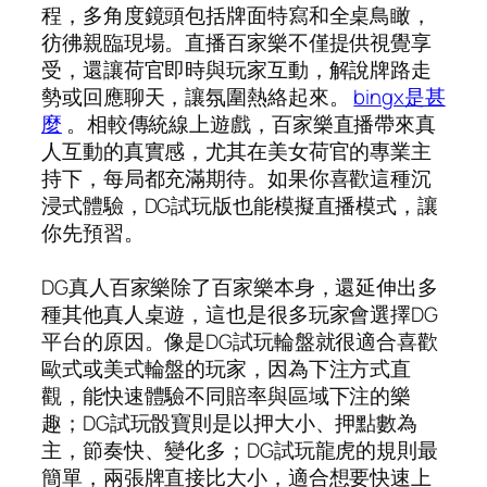
程，多角度鏡頭包括牌面特寫和全桌鳥瞰，
彷彿親臨現場。直播百家樂不僅提供視覺享
受，還讓荷官即時與玩家互動，解說牌路走
勢或回應聊天，讓氛圍熱絡起來。
bingx是甚
麼
。相較傳統線上遊戲，百家樂直播帶來真
人互動的真實感，尤其在美女荷官的專業主
持下，每局都充滿期待。如果你喜歡這種沉
浸式體驗，DG試玩版也能模擬直播模式，讓
你先預習。
DG真人百家樂除了百家樂本身，還延伸出多
種其他真人桌遊，這也是很多玩家會選擇DG
平台的原因。像是DG試玩輪盤就很適合喜歡
歐式或美式輪盤的玩家，因為下注方式直
觀，能快速體驗不同賠率與區域下注的樂
趣；DG試玩骰寶則是以押大小、押點數為
主，節奏快、變化多；DG試玩龍虎的規則最
簡單，兩張牌直接比大小，適合想要快速上