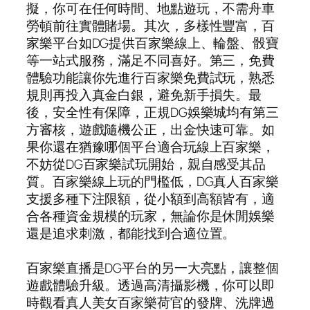
擬，你可在任何時間、地點遊玩，不需舟車
勞頓前往實體賭場。其次，多樣性豐富，百
家樂平台如DG提供百家樂線上、輪盤、骰寶
等一站式服務，滿足不同喜好。第三，免費
體驗功能讓你先進行百家樂免費試玩，熟悉
規則再投入真金白銀，避免新手損失。最
後，安全性有保障，正規DG娛樂城均有第三
方審核，遊戲隨機公正，出金快速可靠。如
果你還在猶豫哪個平台適合玩線上百家樂，
不妨從DG百家樂試玩開始，親自感受其品
質。百家樂線上玩的門檻低，DG真人百家樂
支援多種下注限額，從小額到高額皆有，適
合各種資金規模的玩家，無論你是休閒娛樂
還是追求刺激，都能找到合適位置。
百家樂直播是DG平台的另一大亮點，讓整個
遊戲體驗升級。透過高清攝影機，你可以即
時觀看真人美女百家樂荷官的發牌、洗牌過