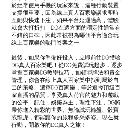
於經常使用手機的玩家來說，這種行動裝置
支援很重要，因為線上真人百家樂講求即時
互動與快速下注，如果平台延遲過高，體驗
就會大打折扣。DG在這方面的穩定性通常有
不錯的口碑，因此常被視為哪個平台適合玩
線上百家樂的熱門答案之一。
最後，如果你準備好投入，立即前往DG體驗
DG真人百家樂吧！從DG免費試玩起步，逐步
掌握百家樂DG教學技巧，如頓尋牌法和資金
管理，你會在線上真人百家樂中找到屬於自
己的策略。選擇DG百家樂，等於選擇頂級百
家直播的品質，享受真人荷官的魅力和遊戲
的公平。記住，娛樂為主，理性下注，DG將
帶你進入精彩的世界。無論試玩輪盤、骰寶
或龍虎，都能讓你的旅程多采多姿。現在就
行動，開啟你的DG真人之旅！