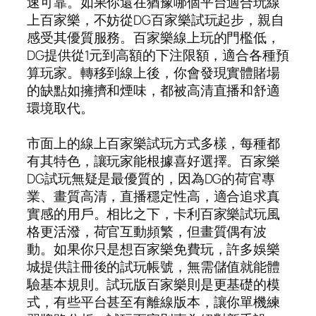
速可靠。如果你還在猶豫哪個平台適合玩線
上百家樂，不妨從DG百家樂試玩起步，親自
感受其優質服務。百家樂線上玩的門檻低，
DG提供從1元到高額的下注限額，適合各種預
算玩家。轉移到線上後，你會發現實體賭場
的缺點如擁擠和煙味，都被高清直播和舒適
環境取代。
市面上的線上百家樂試玩方式多樣，每種都
有其特色，讓玩家能根據喜好選擇。百家樂
DG試玩無疑是最優質的，因為DG的荷官專
業、畫質高清，直播穩定性高，適合追求真
實感的用戶。相比之下，卡利百家樂試玩風
格更活潑，荷官互動頻繁，但畫質偶有波
動。如果你只是想百家樂免費玩，許多娛樂
城提供註冊後的試玩帳號，無需儲值就能體
驗基本規則。試玩版百家樂則是更基礎的模
式，有些平台甚至有離線版本，讓你單機練