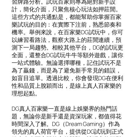
習牌路分析。試玩百家則專為絕對新手設
計，簡化介面，只聚焦核心玩法如押莊閒。
這些方式的共通點是，都能幫助你掌握百家
樂試玩的目的：在實際下注前，熟悉節奏和
機率。舉例來說，在百家樂DG試玩中，你可
以練習看路法，觀察大路上的莊閒連續，預
測下一局趨勢。相較其他平台，DG的試玩更
全面，還整合DG試玩牛牛等額外遊戲，讓你
一站式體驗。無論選擇哪種，記住試玩不是
為了贏錢，而是為了避免新手常見的錯誤，
如盲目追單。透過比較，你會發現DG在便利
性和品質上脫穎而出，是線上真人百家樂的
理想起點。
DG真人百家樂一直是線上娛樂界的熱門話
題，無論你是新手還是資深玩家，都值得花
時間深入了解。DG（Dream Gaming）作為
領先的真人荷官平台，提供從DG試玩到正式