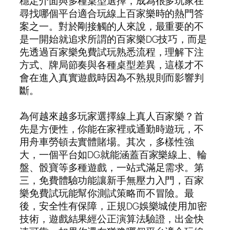
穩定介面與多種桌型選擇，成為很多玩家在
尋找哪個平台適合玩線上百家樂時的熱門答
案之一。對於剛接觸的人來說，最重要的不
是一開始就追求所謂的百家樂DG技巧，而是
先透過百家樂免費試玩熟悉流程，理解下注
方式、牌局節奏與各種桌型差異，這樣才不
會在進入真實遊戲時因為不熟規則而影響判
斷。
為何越來越多玩家選擇線上真人百家樂？首
先是方便性，你能在家裡或通勤時遊玩，不
用舟車勞頓去實體賭場。其次，多樣性強
大，一個平台如DG就能涵蓋百家樂線上、輪
盤、骰寶等多種遊戲，一站式滿足需求。第
三，免費體驗功能讓新手無壓力入門，百家
樂免費試玩能幫你測試策略而不冒險。最
後，安全性有保障，正規DG娛樂城使用加密
技術，遊戲結果經公正演算法驗證，出金快