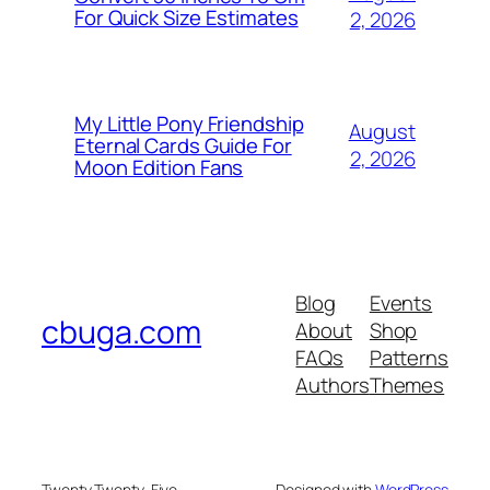
For Quick Size Estimates
2, 2026
My Little Pony Friendship
August
Eternal Cards Guide For
2, 2026
Moon Edition Fans
Blog
Events
cbuga.com
About
Shop
FAQs
Patterns
Authors
Themes
Twenty Twenty-Five
Designed with
WordPress