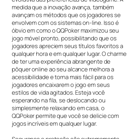
medida que a inovação avança, também
avançam os métodos que os jogadores se
envolvem com os sistemas on-line. Isso é
óbvio em como o QQPoker maximizou seu
jogo móvel pronto, possibilitando que os
jogadores apreciem seus títulos favoritos a
qualquer hora e em qualquer lugar. O charme
de ter uma experiência abrangente de
pôquer online ao seu alcance melhora a
acessibilidade e torna mais fácil para os
jogadores encaixarem o jogo em seus
estilos de vida agitados. Esteja você
esperando na fila, se deslocando ou
simplesmente relaxando em casa, o
QQPoker permite que você se delicie com
jogos incríveis em qualquer lugar.
Segurança e proteção são extremamente