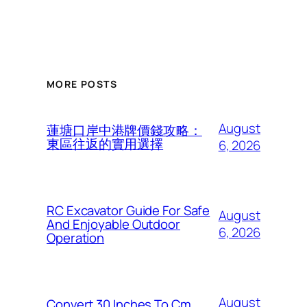
MORE POSTS
August
蓮塘口岸中港牌價錢攻略：
東區往返的實用選擇
6, 2026
RC Excavator Guide For Safe
August
And Enjoyable Outdoor
6, 2026
Operation
August
Convert 30 Inches To Cm