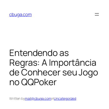
Skip
to
cbuga.com
content
Entendendo as
Regras: A Importância
de Conhecer seu Jogo
no QQPoker
Written by
mail@cbuga.com
in
Uncategorized