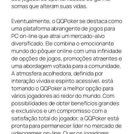
somas que alteram suas vidas.
Eventualmente, o QQPoker se destaca como
uma plataforma abrangente de jogos para
PC on-line que atrai um mercado-alvo
diversificado. Ele combina o emocionante
mundo do pôquer online com uma infinidade
de opções de jogos, promoções atraentes e
uma abordagem voltada para a comunidade.
A atmosfera acolhedora, definida por
interação vívida e espírito acessível, está
tornando o QQPoker a melhor opção para
vários jogadores ao redor do mundo. Com
possibilidades de obter benefícios grandes
e exclusivos e um compromisso com a
satisfação total do jogador, a QQPoker está
pronta para permanecer líder no mercado de
videogames on-line. Quer os jogadores