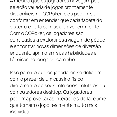
À medida que os jogadores navegam pela
seleção variada de jogos prontamente
disponíveis no QQPoker, eles podem se
confortar em entender que cada faceta do
sistema é feita com seu prazer em mente.
Com o QQPoker, os jogadores são
convidados a explorar sua viagem de pôquer
e encontrar novas dimensões de diversão
enquanto aprimoram suas habilidades e
técnicas ao longo do caminho.
Isso permite que os jogadores se deliciem
com o prazer de um cassino físico
diretamente de seus telefones celulares ou
computadores desktop. Os jogadores
podem aproveitar as interações do facetime
que tornam o jogo realmente muito mais
individual.