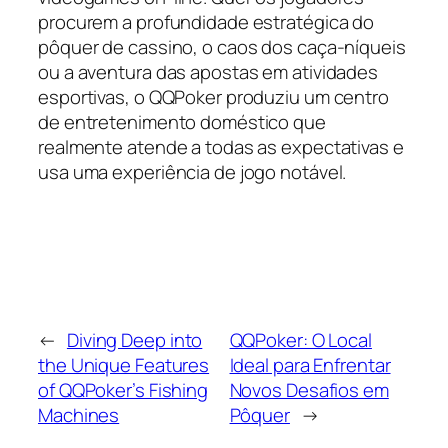
procurem a profundidade estratégica do
pôquer de cassino, o caos dos caça-níqueis
ou a aventura das apostas em atividades
esportivas, o QQPoker produziu um centro
de entretenimento doméstico que
realmente atende a todas as expectativas e
usa uma experiência de jogo notável.
←
Diving Deep into
QQPoker: O Local
the Unique Features
Ideal para Enfrentar
of QQPoker’s Fishing
Novos Desafios em
Machines
Pôquer
→