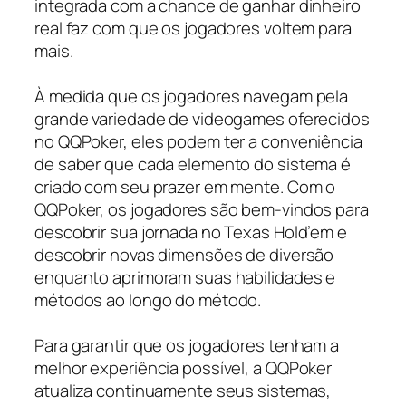
integrada com a chance de ganhar dinheiro
real faz com que os jogadores voltem para
mais.
À medida que os jogadores navegam pela
grande variedade de videogames oferecidos
no QQPoker, eles podem ter a conveniência
de saber que cada elemento do sistema é
criado com seu prazer em mente. Com o
QQPoker, os jogadores são bem-vindos para
descobrir sua jornada no Texas Hold’em e
descobrir novas dimensões de diversão
enquanto aprimoram suas habilidades e
métodos ao longo do método.
Para garantir que os jogadores tenham a
melhor experiência possível, a QQPoker
atualiza continuamente seus sistemas,