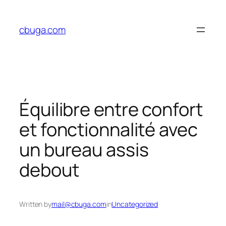
Skip
to
cbuga.com
content
Équilibre entre confort
et fonctionnalité avec
un bureau assis
debout
Written by
mail@cbuga.com
in
Uncategorized