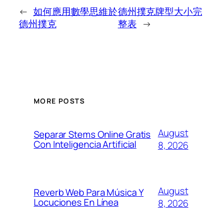
←
如何應用數學思維於
德州撲克牌型大小完
德州撲克
整表
→
MORE POSTS
August
Separar Stems Online Gratis
Con Inteligencia Artificial
8, 2026
August
Reverb Web Para Música Y
Locuciones En Línea
8, 2026