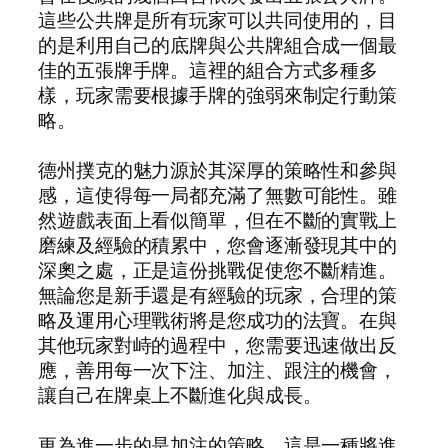
這些公共牌是所有玩家可以共同使用的，目
的是利用自己的底牌與公共牌組合成一個最
佳的五張牌手牌。這裡的組合方式多種多
樣，玩家需要根據手牌的強弱來制定行動策
略。
德州撲克的魅力源於其深厚的策略性和參與
感，這使得每一局都充滿了無數可能性。雖
然遊戲表面上看似簡單，但在不斷的實戰上
磨練及經驗的積累中，您會逐漸發現其中的
深奧之處，正是這份挑戰促使您不斷精進。
無論您是新手還是有經驗的玩家，合理的策
略及運用心理戰術將是您成功的法寶。在與
其他玩家對峙的過程中，您需要迅速做出反
應，善用每一次下注、加注、跟注的機會，
讓自己在牌桌上不斷進化與成長。
更為進一步的是加注的策略，這是一種將進