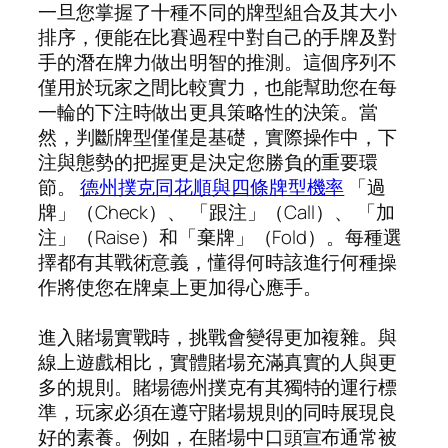
一旦您掌握了十種不同的牌型組合及其大小
排序，便能在比賽過程中對自己的手牌及對
手的潛在牌力做出明智的推測。這個序列不
僅用於玩家之間比較實力，也能幫助您在每
一輪的下注時做出更具策略性的決策。當
然，判斷牌型僅僅是基礎，實際操作中，下
注與態勢的把握更是決定您勝負的重要環
節。
德州撲克同花順與四條牌型機率
「過
牌」（Check）、 「跟注」（Call）、 「加
注」（Raise）和「棄牌」（Fold）。每種選
擇都有其戰術意義，懂得何時該進行何種操
作將使您在牌桌上更加得心應手。
進入賭場實戰時，挑戰會變得更加複雜。與
線上遊戲相比，實體賭場充滿真實的人與更
多的規則。賭場德州撲克有其獨特的運行標
準，玩家必須在遵守賭場規則的同時展現良
好的素養。例如，在賭場中口頭宣布通常被