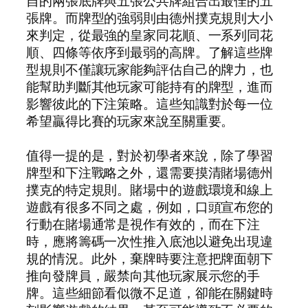
自的兩張底牌與五張公共牌組合出最佳的五
張牌。而牌型的強弱則由德州撲克規則大小
來判定，從最強的皇家同花順、一系列同花
順、四條等依序到最弱的高牌。了解這些牌
型規則不僅讓玩家能夠評估自己的牌力，也
能幫助判斷其他玩家可能持有的牌型，進而
影響彼此的下注策略。這些知識對於每一位
希望贏得比賽的玩家來說至關重要。
值得一提的是，對於初學者來說，除了學習
牌型和下注戰略之外，還需要摸清賭場德州
撲克的特定規則。賭場中的遊戲環境和線上
遊戲有很多不同之處，例如，口頭宣布您的
行動在賭場通常是視作有效的，而在下注
時，應將籌碼一次性推入底池以避免出現違
規的情況。此外，棄牌時要注意把牌面朝下
推向發牌員，嚴禁向其他玩家展示您的手
牌。這些細節看似微不足道，卻能在關鍵時