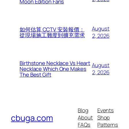
Moon Edition Fans
August
如何估算 CCTV 安裝報價：
從現場施工難度到擴充需求
2, 2026
Birthstone Necklace Vs Heart
August
Necklace Which One Makes
2, 2026
The Best Gift
Blog
Events
cbuga.com
About
Shop
FAQs
Patterns