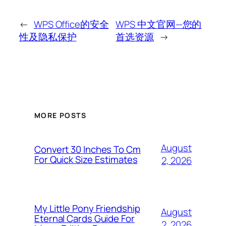
←
WPS Office的安全
WPS 中文官网—您的
性及隐私保护
首选资源
→
MORE POSTS
August
Convert 30 Inches To Cm
For Quick Size Estimates
2, 2026
My Little Pony Friendship
August
Eternal Cards Guide For
2, 2026