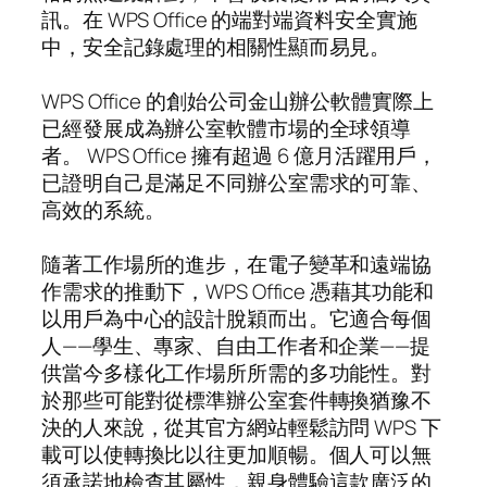
訊。在 WPS Office 的端對端資料安全實施
中，安全記錄處理的相關性顯而易見。
WPS Office 的創始公司金山辦公軟體實際上
已經發展成為辦公室軟體市場的全球領導
者。 WPS Office 擁有超過 6 億月活躍用戶，
已證明自己是滿足不同辦公室需求的可靠、
高效的系統。
隨著工作場所的進步，在電子變革和遠端協
作需求的推動下，WPS Office 憑藉其功能和
以用戶為中心的設計脫穎而出。它適合每個
人——學生、專家、自由工作者和企業——提
供當今多樣化工作場所所需的多功能性。對
於那些可能對從標準辦公室套件轉換猶豫不
決的人來說，從其官方網站輕鬆訪問 WPS 下
載可以使轉換比以往更加順暢。個人可以無
須承諾地檢查其屬性，親身體驗這款廣泛的