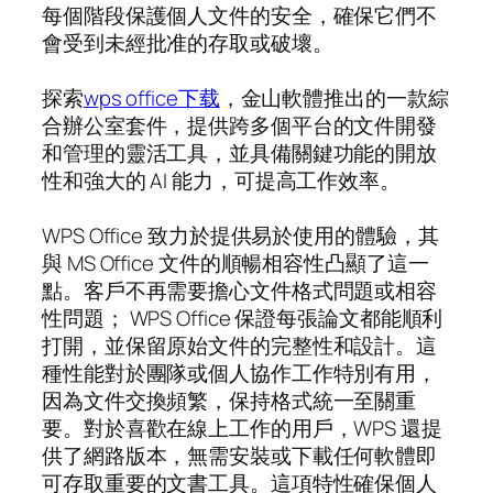
每個階段保護個人文件的安全，確保它們不
會受到未經批准的存取或破壞。
探索
wps office下载
，金山軟體推出的一款綜
合辦公室套件，提供跨多個平台的文件開發
和管理的靈活工具，並具備關鍵功能的開放
性和強大的 AI 能力，可提高工作效率。
WPS Office 致力於提供易於使用的體驗，其
與 MS Office 文件的順暢相容性凸顯了這一
點。客戶不再需要擔心文件格式問題或相容
性問題； WPS Office 保證每張論文都能順利
打開，並保留原始文件的完整性和設計。這
種性能對於團隊或個人協作工作特別有用，
因為文件交換頻繁，保持格式統一至關重
要。對於喜歡在線上工作的用戶，WPS 還提
供了網路版本，無需安裝或下載任何軟體即
可存取重要的文書工具。這項特性確保個人