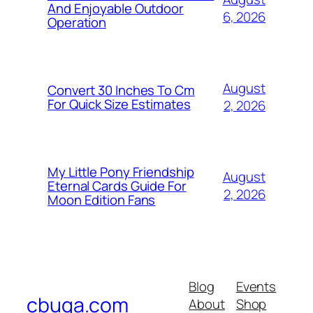
And Enjoyable Outdoor
6, 2026
Operation
August
Convert 30 Inches To Cm
For Quick Size Estimates
2, 2026
My Little Pony Friendship
August
Eternal Cards Guide For
2, 2026
Moon Edition Fans
Blog
Events
cbuga.com
About
Shop