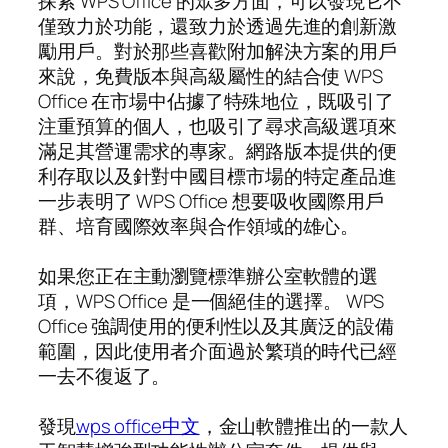
探索 WPS Office 的眾多方面，可以發現它不
僅致力於功能，還致力於透過先進的創新激
勵用戶。對於那些喜歡附加解決方案的用戶
來說，免費版本與高級屬性的結合使 WPS
Office 在市場中佔據了特殊地位，既吸引了
注重預算的個人，也吸引了尋求高級選項來
滿足其營運需求的專家。網路版本提供的便
利存取以及針對中國目標市場的特定產品進
一步表明了 WPS Office 想要吸收國際用戶
群、培育國際效率與合作領域的雄心。
如果您正在主動瀏覽標準辦公室軟體的選
項，WPS Office 是一個絕佳的選擇。 WPS
Office 強調使用的便利性以及其廣泛的設備
範圍，因此使用者介面過於繁瑣的時代已經
一去不復返了。
發現
wps office中文
，金山軟體推出的一款人