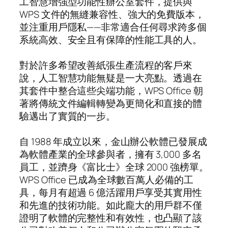
工智慧增強型功能性辦公室套件，提供與
WPS 文件的無縫兼容性、強大的免費版本，
並注重用戶隱私——非常適合任何尋求跨多個
系統高效、安全且有保障的性能工具的人。
對於許多希望改善紙張生產流程的客戶來
說，人工智慧功能無疑是一大亮點。透過在
其套件中整合這些尖端功能，WPS Office 朝
著將傳統文件編輯轉變為更簡化和直接的體
驗邁出了實質的一步。
自 1988 年成立以來，金山辦公軟體已發展成
為軟體產業的全球參與者，擁有 3,000 多名
員工，並躋身《富比士》全球 2000 強榜單。
WPS Office 已成為全球數百萬人必備的工
具，每月有超過 6 億活躍用戶享受其實用性
和先進的技術功能。如此龐大的用戶群不僅
證明了軟體的完整性和有效性，也凸顯了該