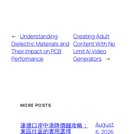
←
Understanding
Creating Adult
Dielectric Materials and
Content With No
Their Impact on PCB
Limit AI Video
Performance
Generators
→
MORE POSTS
August
蓮塘口岸中港牌價錢攻略：
東區往返的實用選擇
6, 2026