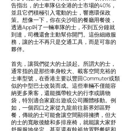
告指出，的士車隊佔全港的士市場的40%，
並且它們積極引入電動的士，響應環保政
策。想像一下，你在尖沙咀的餐廳用餐後，
透過App叫了一輛車隊的士，不到五分鐘就
到達，司機還會主動幫你開門。這份細緻服
務，讓的士不再只是交通工具，而是可靠的
夥伴。
首先，讓我們從大的士談起。所謂大的士，
通常指的是那些車身較大、載客空間充裕的
士車型號，在香港主要以豐田Commuter或類
似的中型巴士改裝而成。這些車輛不僅能容
納更多乘客，還能攜帶較大的行李或購物
袋，特別適合家庭出遊或公司團體移動。例
如，一個四口之家從九龍前往新界郊區野
餐，傳統的士可能會讓空間顯得擁擠，但大
的士的寬敞後艙和多排座椅，就能讓大家舒
舒服服地坐定，甚至還有餘裕放置野餐籃和