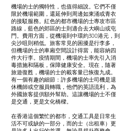
機場的士的獨特性，也值得細說。它們不僅
限於機場範圍，還延伸到周邊如東涌或青衣
的接駁服務。紅色的都市機場的士專攻市區
路線，藍色的郊區的士則適合去大嶼山或屯
門。費用方面，從機場到中環約300港元，到
尖沙咀則稍低。旅客常見的困擾是行李多，
但機場的士的車廂空間設計得當，能容納四
件大行李。疫情期間，機場的士率先引入消
毒措施和隔板，保障健康安全。現在，隨著
旅遊復甦，機場的士的載客量已恢復九成。
有一個有趣的細節：許多機場的士司機是退
休機師或空服員轉職，他們的英語流利，為
外國旅客提供額外幫助。這讓機場的士不僅
是交通，更是文化橋樑。
在香港這個繁忙的都市，交通工具是日常生
活不可或缺的一部分，而的士（出租車）更
是許多人出行的首選。無論是趕赴商務會