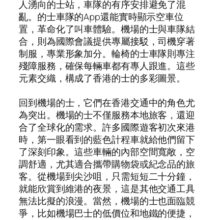
人湧向的士站，車隊的有序安排避免了混
亂。的士車隊的App還能實時顯示空車位
置，革命化了叫車體驗。機場的士與車隊結
合，則為國際會議提供專屬接駁，司機穿著
制服，專業形象加分。輪椅的士車隊則專注
殘障服務，確保每輛車都有專人跟進。這些
元素交織，構成了香港的士的多彩圖景。
回到機場的士，它們在香港交通中的角色尤
為突出。機場的士不僅服務本地旅客，還迎
合了全球化的需求。許多國際遊客初次來港
時，第一眼看到的藍色計程車就給他們留下
了深刻印象。這些車輛的內部空間寬敞，空
調舒適，尤其適合攜帶購物袋或紀念品的旅
客。從機場到尖沙咀，只需短短二十分鐘，
就能欣賞到維港的夜景，這是其他交通工具
無法比擬的浪漫。當然，機場的士也面臨競
爭，比如機場巴士的低價位和地鐵的便捷，