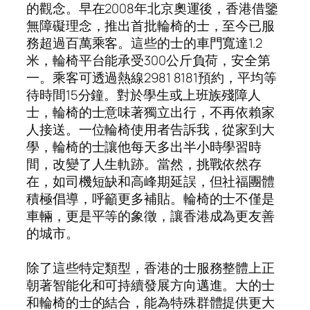
的觀念。早在2008年北京奧運後，香港借鑒
無障礙理念，推出首批輪椅的士，至今已服
務超過百萬乘客。這些的士的車門寬達1.2
米，輪椅平台能承受300公斤負荷，安全第
一。乘客可透過熱線2981 8181預約，平均等
待時間15分鐘。對於學生或上班族殘障人
士，輪椅的士意味著獨立出行，不再依賴家
人接送。一位輪椅使用者告訴我，從家到大
學，輪椅的士讓他每天多出半小時學習時
間，改變了人生軌跡。當然，挑戰依然存
在，如司機短缺和高峰期延誤，但社福團體
積極倡導，呼籲更多補貼。輪椅的士不僅是
車輛，更是平等的象徵，讓香港成為更友善
的城市。
除了這些特定類型，香港的士服務整體上正
朝著智能化和可持續發展方向邁進。大的士
和輪椅的士的結合，能為特殊群體提供更大