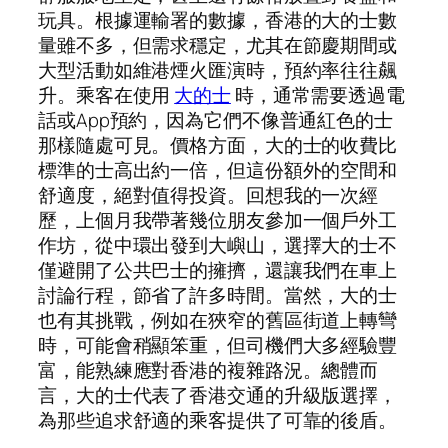
玩具。根據運輸署的數據，香港的大的士數
量雖不多，但需求穩定，尤其在節慶期間或
大型活動如維港煙火匯演時，預約率往往飆
升。乘客在使用
大的士
時，通常需要透過電
話或App預約，因為它們不像普通紅色的士
那樣隨處可見。價格方面，大的士的收費比
標準的士高出約一倍，但這份額外的空間和
舒適度，絕對值得投資。回想我的一次經
歷，上個月我帶著幾位朋友參加一個戶外工
作坊，從中環出發到大嶼山，選擇大的士不
僅避開了公共巴士的擁擠，還讓我們在車上
討論行程，節省了許多時間。當然，大的士
也有其挑戰，例如在狹窄的舊區街道上轉彎
時，可能會稍顯笨重，但司機們大多經驗豐
富，能熟練應對香港的複雜路況。總體而
言，大的士代表了香港交通的升級版選擇，
為那些追求舒適的乘客提供了可靠的後盾。