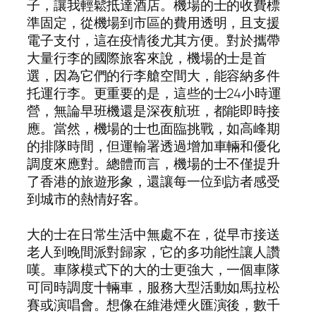
子，讓我輕鬆抵達酒店。機場的士的收費標
準固定，從機場到市區的費用透明，且支援
電子支付，這在疫情後尤其方便。對於攜帶
大量行李的國際旅客來說，機場的士是首
選，因為它們的行李艙空間大，能容納多件
托運行李。更重要的是，這些的士24小時運
營，無論早班機還是深夜航班，都能即時接
應。當然，機場的士也面臨挑戰，如高峰期
的排隊時間，但運輸署透過增加車輛和優化
調度來應對。總體而言，機場的士不僅提升
了香港的旅遊形象，還讓每一位到訪者感受
到城市的熱情好客。
大的士在日常生活中無處不在，從早市接送
老人到晚間派對歸家，它的多功能性讓人讚
嘆。車隊模式下的大的士更強大，一個車隊
可同時調度十輛車，服務大型活動如馬拉松
賽或演唱會。想像在維港煙火匯演後，數千