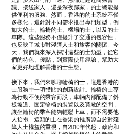
議、接送家人，還是深夜歸家，的士總能提
供便利的服務。然而，香港的的士系統不僅
多樣化，還針對不同需求推出專門類型，例
如大的士、輪椅的士、機場的士，以及的士
車隊。這些服務不僅提升了交通的包容性，
也反映了城市對殘障人士和旅客的關懷。今
天，我們就來深入探討這些的士類型，從它
們的特色、優點，到實際使用經驗，幫助大
家更好地理解香港的士生態。
接下來，我們來聊聊輪椅的士，這是香港的
士服務中一項體貼的創新設計。輪椅的士專
為行動不便的乘客而設，車輛內部配備了斜
板坡道、固定輪椅的裝置以及寬敞的空間，
讓坐輪椅的乘客能夠輕鬆上車，而不需要他
人抬抱。這類的士在香港的推廣源自於對殘
障人士權益的重視，自2010年代起，政府和