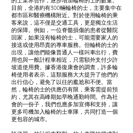
的士業界合作，逐步增加輪椅的士的數量。
目前，全港約有300輛輪椅的士，主要集中在
都市區和醫療機構附近。對於使用輪椅的乘
客來說，這不僅是交通工具，更是獨立生活
的保障。例如，一位脊髓損傷的患者從醫院
回家，如果沒有輪椅的士，可能需要家人的
接送或使用昂貴的專車服務。但輪椅的士的
出現，讓他們能像普通人一樣叫車出行，費
用也與一般計程車相近，只需額外支付少許
坡道使用費。據香港復康會的調查，許多輪
椅使用者表示，這類服務大大提升了他們的
出行信心，避免了以往的尷尬和不便。當
然，輪椅的士的供應仍有限，乘客需提前預
約，尤其在高峰期如早晚通勤時間。作為社
會的一份子，我們也應多加宣傳和支持，讓
更多司機加入輪椅的士車隊，共同打造一個
更包容的城市。