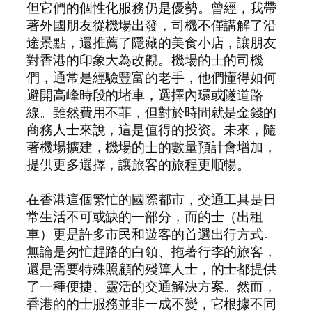
但它們的個性化服務仍是優勢。曾經，我帶
著外國朋友從機場出發，司機不僅講解了沿
途景點，還推薦了隱藏的美食小店，讓朋友
對香港的印象大為改觀。機場的士的司機
們，通常是經驗豐富的老手，他們懂得如何
避開高峰時段的堵車，選擇內環或隧道路
線。雖然費用不菲，但對於時間就是金錢的
商務人士來說，這是值得的投资。未來，隨
著機場擴建，機場的士的數量預計會增加，
提供更多選擇，讓旅客的旅程更順暢。
在香港這個繁忙的國際都市，交通工具是日
常生活不可或缺的一部分，而的士（出租
車）更是許多市民和遊客的首選出行方式。
無論是匆忙趕路的白領、拖著行李的旅客，
還是需要特殊照顧的殘障人士，的士都提供
了一種便捷、靈活的交通解決方案。然而，
香港的的士服務並非一成不變，它根據不同