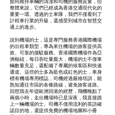
如何維持車輛的清潔和司機的服務質量，但
整體來說，它們已經成為香港交通現代化的
重要一環。透過的士車隊，我們不僅看到了
計程車行業的升級，還感受到城市在智慧交
通上的進步。
說到機場的士，這是專門服務香港國際機場
的出租車類型，專為來往機場的旅客提供高
效、可靠的接駁服務。香港國際機場作為亞
洲樞紐，每日吞吐量龐大，機場的士不僅車
輛數量充足，還配備了專屬的候客區和快速
通道。這些的士多為藍色或紅色的士，車身
標有機場專用標誌，司機經過嚴格培訓，能
熟知通往市區的各條路線，避免旅客迷路。
回想我去年從歐洲回港的經歷，飛機晚點了
兩個小時，走出機場時已是深夜，我直接跳
上一輛機場的士。司機不僅用流利的英語確
認目的地，還提供免費的機場地圖和小冊