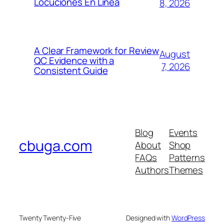
Locuciones En Línea
8, 2026
A Clear Framework for Review
August
QC Evidence with a
7, 2026
Consistent Guide
Blog
Events
cbuga.com
About
Shop
FAQs
Patterns
Authors
Themes
Twenty Twenty-Five
Designed with
WordPress