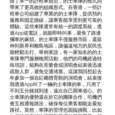
除了單一的計程車類型，的士車隊的模式則
帶來了更高效的組織形式。在香港，一些計
程車公司組建了專業的的士車隊，提供預約
服務和固定路線，讓乘客能享受到更可靠的
體驗。這些車隊通常有統一的調度系統，透
過App或電話，就能即時叫車，避免了路邊
攔車的麻煩。的士車隊不僅服務市區，還延
伸到新界和離島地區，讓偏遠地方的居民也
能輕鬆出行。舉例來說，有一家知名的的士
車隊專門服務晚間活動，他們的司機經過特
殊培訓，能夠在音樂會或演唱會結束後迅速
疏散人群，避免交通堵塞。這讓我回想起去
年參加一個在紅磡體育館的演唱會，結束後
我透過App叫了一輛的士車隊的車，只用了
不到五分鐘就到達，遠比自己開車省心。的
士車隊的優勢還在於它的團隊合作，司機們
會互相通報路況，確保每位乘客都能走最短
路径。當然，車隊的管理也面臨挑戰，比如