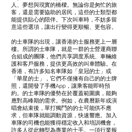
人、夢想與現實的橋樑。無論你是匆忙的旅
客，還是需要協助的居民，這些的士類型都
能提供貼心的陪伴。下次叫車時，不妨多留
意這些選項，讓出行變得更順暢、更包容。
的士車隊的出現，讓香港的士服務更上一層
樓。所謂的士車隊，就是一群的士營運商聯
合組成的團隊，他們共享調度系統、車輛維
護和客戶服務，提供更高效的叫車體驗。在
香港，有許多知名車隊如「皇冠的士」或
「華星的士」，它們不僅擁有自己的的士牌
照，還開發了手機App，讓乘客能即時預
約。的士車隊的優勢在於覆蓋範圍廣，能夠
應對高峰期的需求。例如，在農曆新年或演
唱會結束後，單打獨鬥的的士可能供不應
求，但車隊就能調動資源，快速響應。加入
車隊的司機也能獲得穩定收入和培訓機會，
許多人從此轉型為專業的士手。一項行業報