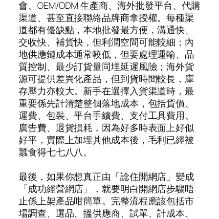
會、OEM/ODM 生產商、海外批發平台、代購
渠道、甚至直接聯絡品牌商拿授權。每種渠
道都有優缺點，本地批發最方便，溝通快、
交收快、補貨快，但利潤空間可能較細；內
地供應鏈成本通常較低，但要處理運輸、品
質控制、最少訂貨量同埋延遲風險；海外貨
源可提供差異化產品，但到貨時間較長，庫
存壓力亦較大。新手在選擇入貨渠道時，最
重要係先計清楚整個落地成本，包括貨價、
運費、包裝、平台手續費、支付工具費用、
廣告費、退貨損耗，因為好多時表面上好似
好平，實際上加埋其他成本後，毛利已經被
蠶食得七七八八。
最後，如果你想真正由「諗住開網店」變成
「成功經營網店」，就要明白開網店步驟唔
止係上架產品咁簡單。完整流程應該包括市
場調查、選品、搵供應商、試單、計成本、