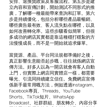
安排、退換貨政策及客服流程。第五步是建
立內容和宣傳計劃，開始測試不同形式的推
廣，了解哪一種最能帶來查詢和訂單。第六
步是持續優化，包括分析哪些產品最暢銷、
哪些廣告最有效、客人流失點在哪裡，以及
如何改善轉化率。這些步驟看似簡單，但很
多成功的網店其實都是靠這種穩打穩紮的方
法慢慢成長，而不是一開始就追求爆單。
當貨源、產品、平台同法規都準備好之後，
真正影響生意能否起步嘅，往往就係網店宣
傳方法。好多人以為一開店就會有客人自動
上門，但實際上網店同實體店一樣，都需要
曝光、引流同持續建立信任。免費網店宣傳
係新手最常用嘅方法，例如透過Instagram、
Facebook專頁、Threads、YouTube
Shorts、TikTok短片、WhatsApp
Broadcast、社群群組、朋友轉介、內容分享