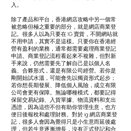
入。
除了產品和平台，香港網店攻略中另一個常
被忽略但極之重要的部分，就是網店商業登
記。很多人以為只要在 IG 賣貨，不開網站就
不用申請，其實不是這樣。只要你在香港經
營有盈利的業務，通常都需要處理商業登記
申請。商業登記流程看起來不複雜，但對新
手來說，仍然需要先了解自己是以個人名
義、合夥形式，還是有限公司經營。若你是
剛開始試水溫，可能會先以獨資形式起步；
若你想長期發展、降低個人風險，成立有限
公司會更有保障。無論哪種模式，都要記得
保留交易紀錄、入貨單據、物流資料和支出
憑證，因為這些不但有助你管理生意，也方
便日後報稅和處理財務。對於 ig 網店商業登
記，很多人會因為覺得只是小生意而延後處
理，但若生意逐漸增長，沒有正式登記和合