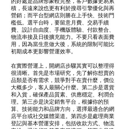
的好處是品牌形象較完整，客戶數據更易累
積，長遠來說也更有利於搜尋引擎優化與再
營銷；而平台型網店則勝在上手快、技術門
檻低。選平台時，要留意月費、交易手續
費、設計自由度、手機版體驗、付款整合、
物流串接及日後擴充能力。不要只看表面費
用，因為當生意做大後，系統的限制可能比
初期成本更影響營運效率。
在實際營運上，開網店步驟其實可以整理得
很清晰。首先是市場研究，先了解你想賣的
品類是否有需求，競爭對手在賣什麼，價位
大概多少，客人最關心什麼。第二步是選貨
和入貨，確保產品質素、供應穩定、利潤合
理。第三步是決定銷售平台，根據你的預
算、技術能力和品牌方向，選擇最適合的網
店平台或社交媒體渠道。第四步是處理商業
登記與基本營運安排，包括收款方式、物流