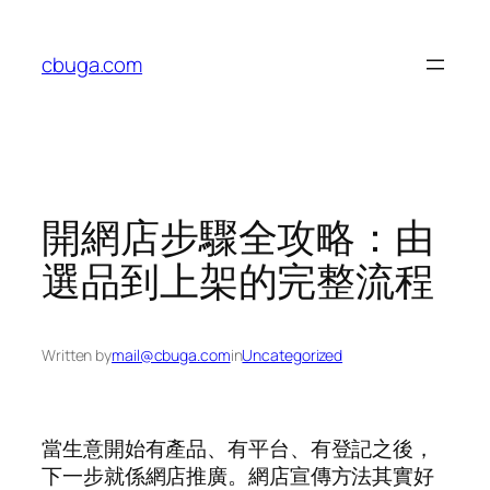
Skip
to
cbuga.com
content
開網店步驟全攻略：由
選品到上架的完整流程
Written by
mail@cbuga.com
in
Uncategorized
當生意開始有產品、有平台、有登記之後，
下一步就係網店推廣。網店宣傳方法其實好