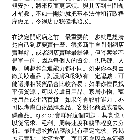
規安排，將來反而更麻煩。與其等到出問題
才補救，不如一開始就把基本法律和行政程
序做足，令網店更穩健地發展。
在決定開網店之前，最重要的一步就是想清
楚自己到底要賣什麼。很多新手會問開網店
賣咩好，或者網店賣咩最賺錢，但答案並不
是單一的，因為每個人的資金、供應鏈、人
脈、興趣和營運能力都不同。如果你本身喜
歡美妝產品，對護膚和彩妝有一定認識，可
能選擇相關貨品會比較容易；如果你擅長找
平價貨源，可以考慮日用品、家居小物、寵
物用品或生活百貨；如果你有設計能力，亦
可以考慮自家品牌產品、客製化商品或者數
碼產品。ig shop賣咩好這個問題，其實也可
以從需求、毛利、周轉速度和競爭程度去分
析。最理想的貨品應該是有穩定需求、容易
展示賣點、物流方便，而且不會因為季節變