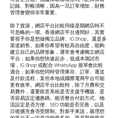
記錄、對帳清晰，因為一旦訂單增加，財務
管理會變得非常重要。
除了貨源，網店平台比較同樣是開網店時不
可忽略的一環。香港網店平台邊間好，其實
要視乎你是想做獨立品牌、IG Shop、還是多
渠道銷售。如果你希望有較高自由度，能夠
建立自己的品牌形象，通常會考慮獨立網店
平台；如果你想快速起步，低成本測試市
場，IG Shop 或配合 WhatsApp 接單會比較
適合；如果你想同時管理庫存、訂單、運送
及付款流程，某些本地或國際電商平台可能
更有效率。網店平台比較時，除了月費和交
易費外，還要留意系統是否支援手機版、是
否容易設定優惠碼、能否整合付款方式、物
流設定是否方便、SEO 功能是否完善，以及
日後擴充會否受限制。對新手來說，最理想
的平台不一定是功能最多的，而是那個最容