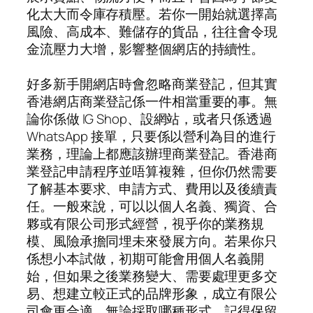
化太大而令庫存積壓。若你一開始就選擇高
風險、高成本、難儲存的貨品，往往會令現
金流壓力大增，影響整個網店的持續性。
好多新手開網店時會忽略商業登記，但其實
香港網店商業登記係一件相當重要的事。無
論你係做 IG Shop、設網站，或者只係透過
WhatsApp 接單，只要係以營利為目的進行
業務，理論上都應該辦理商業登記。香港商
業登記申請程序並唔算複雜，但你仍然需要
了解基本要求、申請方式、費用以及後續責
任。一般來說，可以以個人名義、獨資、合
夥或有限公司形式經營，視乎你的業務規
模、風險承擔同埋未來發展方向。若果你只
係想小本試做，初期可能會用個人名義開
始，但如果之後業務變大、需要處理更多交
易、想建立較正式的品牌形象，成立有限公
司會更合適。無論採取哪種形式，記得保留