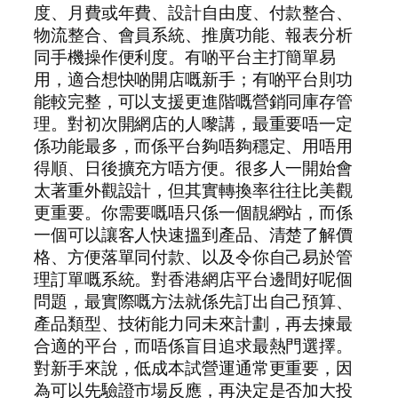
度、月費或年費、設計自由度、付款整合、
物流整合、會員系統、推廣功能、報表分析
同手機操作便利度。有啲平台主打簡單易
用，適合想快啲開店嘅新手；有啲平台則功
能較完整，可以支援更進階嘅營銷同庫存管
理。對初次開網店的人嚟講，最重要唔一定
係功能最多，而係平台夠唔夠穩定、用唔用
得順、日後擴充方唔方便。很多人一開始會
太著重外觀設計，但其實轉換率往往比美觀
更重要。你需要嘅唔只係一個靚網站，而係
一個可以讓客人快速搵到產品、清楚了解價
格、方便落單同付款、以及令你自己易於管
理訂單嘅系統。對香港網店平台邊間好呢個
問題，最實際嘅方法就係先訂出自己預算、
產品類型、技術能力同未來計劃，再去揀最
合適的平台，而唔係盲目追求最熱門選擇。
對新手來說，低成本試營運通常更重要，因
為可以先驗證市場反應，再決定是否加大投