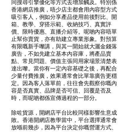
同搜尋引擎優化等方式去增加觸及。特別係
香港網店推廣，唔少店主都會用內容型方式
吸引客人，例如分享產品使用前後對比、開
箱、教學、穿搭示範、收納技巧、真實評
價、限時優惠、直播介紹等。呢啲內容唔單
止幫你賣貨，亦有助建立專業形象。對預算
有限嘅新手嚟講，與其一開始就大灑金錢落
廣告，不如先建立基本內容庫，將產品賣
點、常見問題、價值主張同用家場景清楚表
達出嚟。當你有一定內容基礎之後，再配合
少量付費推廣，效果通常會比單靠廣告更穩
定。因為客人落單前，往往會先觀察你嘅內
容是否真實、品牌是否可信、回覆是否及
時，而呢啲都係宣傳過程的一部分。
除咗貨源，開網店平台比較同樣影響生意成
敗。香港開網店教學當中，平台選擇通常會
放喺前幾步，因為平台決定你嘅營運方式、