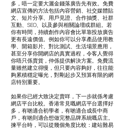
多，唔一定要大灑金錢落廣告先有效。免費
網店宣傳的方法包括內容營銷、社交媒體貼
文、短片分享、用戶見證、合作抽獎、社群
互動、SEO、以及參與相關論壇或群組。若
你有時間，持續創作內容會比單靠投放廣告
更有長遠價值。例如你可以分享產品使用教
學、開箱影片、對比測試、生活場景應用，
甚至分享你開網店的真實過程，令客人覺得
你唔只係賣貨，仲係提供解決方案。免費流
量雖然建立得慢，但只要內容夠好，往往能
夠累積穩定曝光，對剛起步又預算有限的網
店特別重要。
如果你已經大致決定賣咩，下一步就係考慮
網店平台比較。香港常見嘅網店平台選擇好
多，有啲適合初學者，有啲適合成長中商
戶，有啲則適合想做完整品牌系統嘅店主。
揀平台時，可以從幾個角度比較：建站難易