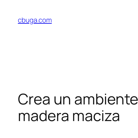
Skip
to
cbuga.com
content
Crea un ambiente 
madera maciza