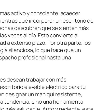
da más activo y consciente. acaecer
entras que incorporar un escritorio de
personas descubren que se sienten más
 veces al día. Esto convierte al
dad a extenso plazo. Por otra parte, los
ía silenciosa, lo que hace que un
despacho profesional hasta una
enes desean trabajar con más
scritorio elevable eléctrico para tu
 en designar un maniquí resistente,
una tendencia, sino una herramienta
io más saludable, Apto y reciente, este