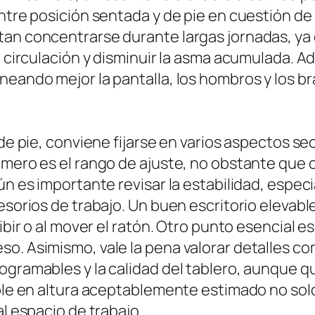
 entre posición sentada y de pie en cuestión 
tan concentrarse durante largas jornadas, y
a circulación y disminuir la asma acumulada. A
neando mejor la pantalla, los hombros y los br
 de pie, conviene fijarse en varios aspectos se
imero es el rango de ajuste, no obstante que 
ún es importante revisar la estabilidad, espec
esorios de trabajo. Un buen escritorio elevabl
ribir o al mover el ratón. Otro punto esencial 
. Asimismo, vale la pena valorar detalles como
ogramables y la calidad del tablero, aunque qu
able en altura aceptablemente estimado no sol
al espacio de trabajo.