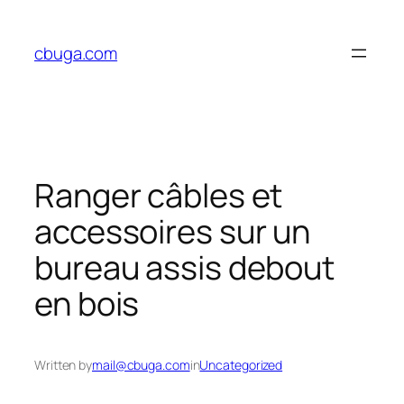
Skip
to
cbuga.com
content
Ranger câbles et
accessoires sur un
bureau assis debout
en bois
Written by
mail@cbuga.com
in
Uncategorized